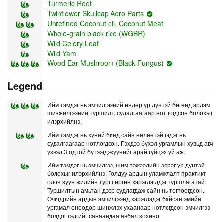
Turmeric Root
Twinflower Skullcap Aero Parts
Unrefined Coconut oil, Coconut Meat
Whole-grain black rice (WGBR)
Wild Celery Leaf
Wild Yam
Wood Ear Mushroom (Black Fungus)
Legend
Ийм тэмдэг нь эмчилгээний өндөр үр дүнтэй бөгөөд эрдэм
шинжилгээний туршилт, судалгаагаар нотлогдсон болохыг
илэрхийлнэ.
Ийм тэмдэг нь хүний биед сайн нөлөөтэй гэдэг нь
судалгаагаар нотлогдсон. Гэхдээ бүхэл ургамлын хувьд авч
үзвэл 3 одтой бүтээгдэхүүнийг арай гүйцэхгүй аж.
Ийм тэмдэг нь эмчилгээ, шим тэжээлийн эерэг үр дүнтэй
болохыг илэрхийлнэ. Голдуу ардын уламжлалт практикт
олон зуун жилийн турш өргөн хэрэглэгддэг туршлагатай.
Туршилтын амьтан дээр судлагдаж сайн нь тогтоогдсон.
Өчигдрийн ардын эмчилгээнд хэрэглэдэг байсан эмийн
ургамал өнөөдөр шинжлэх ухаанаар нотлогдсон эмчилгээ
болдог гэдгийг санаандаа авбал зохино.