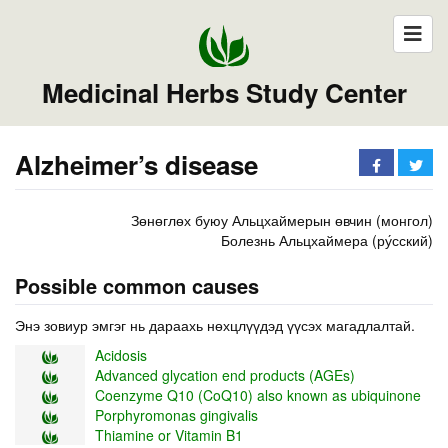
Medicinal Herbs Study Center
Alzheimer’s disease
Зөнөглөх буюу Альцхаймерын өвчин (монгол)
Болезнь Альцхаймера (ру́сский)
Possible common causes
Энэ зовиур эмгэг нь дараахь нөхцлүүдэд үүсэх магадлалтай.
Acidosis
Advanced glycation end products (AGEs)
Coenzyme Q10 (CoQ10) also known as ubiquinone
Porphyromonas gingivalis
Thiamine or Vitamin B1