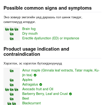
Possible common signs and symptoms
Энэ зовиур эмгэгийн үед дараахь гол шинж тэмдэг,
симптомууд илэрдэг.
Brain fog
Dry mouth
Erectile dysfunction (ED) or impotence
Product usage indication and
contraindication
Хэрэглэх, эс хэрэглэх бүтээгдэхүүнүүд
Amur maple (Ginnala leaf extracts, Tatar maple, Ku-
jin tea)
Apples
Astragalus
Avocado fruit and Oil
Barberry Berry, Leaf and Crust
Beet
Blackcurrant