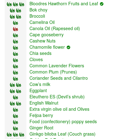
Bloodres Hawthorn Fruits and Leaf
Bok choy
Broccoli
Camelina Oil
Canola Oil (Rapeseed oil)
Cape gooseberry
Cashew Nuts
Chamomile flower
Chia seeds
Cloves
Common Lavender Flowers
Common Plum (Prunes)
Coriander Seeds and Cilantro
Cow’s milk
Eggplant
Eleuthero ES (Devil’s shrub)
English Walnut
Extra virgin olive oil and Olives
Feijoa berry
Food (confectionery) poppy seeds
Ginger Root
Ginkgo biloba Leaf (Couch grass)