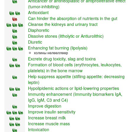
Anticancer or antineoplastic or antiproliferative effect
(tumor-inhibiting)
Antioxidant
Can hinder the absorption of nutrients in the gut
Cleanse the kidneys and urinary tract
Diaphoretic
Dissolve stones (litholytic or Antiurolithic)
Diuretic
Enhancing fat burning (lipolysis)
холины нөлөөллөөр
Excrete drug toxicity, slag and toxins
Formation of blood cells (erythrocytes, leukocytes,
platelets) in the bone marrow
Help suppress appetite (stifling appetite: decreasing
leptin)
Hypolipidemic actions or lipid-lowering properties
Immunity enhancement (Immunity biomarkers IgA,
IgG, IgM, C3 and C4)
Improve digestion
Improve insulin sensitivity
Increase breast milk
Increase muscle mass
Intoxication