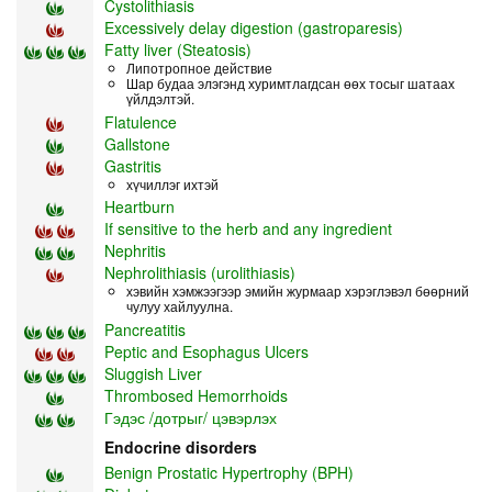
Cystolithiasis
Excessively delay digestion (gastroparesis)
Fatty liver (Steatosis)
Липотропное действие
Шар будаа элэгэнд хуримтлагдсан өөх тосыг шатаах
үйлдэлтэй.
Flatulence
Gallstone
Gastritis
хүчиллэг ихтэй
Heartburn
If sensitive to the herb and any ingredient
Nephritis
Nephrolithiasis (urolithiasis)
хэвийн хэмжээгээр эмийн журмаар хэрэглэвэл бөөрний
чулуу хайлуулна.
Pancreatitis
Peptic and Esophagus Ulcers
Sluggish Liver
Thrombosed Hemorrhoids
Гэдэс /дотрыг/ цэвэрлэх
Endocrine disorders
Benign Prostatic Hypertrophy (BPH)