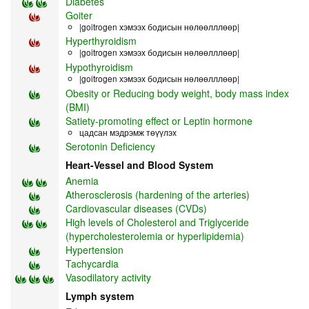
Diabetes
Goiter
|goitrogen хэмээх бодисын нөлөөлллөөр|
Hyperthyroidism
|goitrogen хэмээх бодисын нөлөөлллөөр|
Hypothyroidism
|goitrogen хэмээх бодисын нөлөөлллөөр|
Obesity or Reducing body weight, body mass index
(BMI)
Satiety-promoting effect or Leptin hormone
цадсан мэдрэмж төүүлэх
Serotonin Deficiency
Heart-Vessel and Blood System
Anemia
Atherosclerosis (hardening of the arteries)
Cardiovascular diseases (CVDs)
High levels of Cholesterol and Triglyceride
(hypercholesterolemia or hyperlipidemia)
Hypertension
Tachycardia
Vasodilatory activity
Lymph system