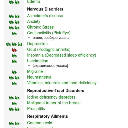
Edema
Nervous Disorders
Alzheimer’s disease
Anxiety
Chronic Stress
Conjunctivitis (Pink Eye)
өглөө, оройдоо угаана
Depression
Gout (Podagric arthritis)
Insomnia (Decreased sleep efficiency)
Lacrimation
|идээшмэлээр угаана|
Migraine
Neurasthenia
Vitamins, minerals and food deficiency
Reproductive-Tract Disorders
Iodine deficiency disorders
Malignant tumor of the breast
Prostatitis
Respiratory Ailments
Common cold