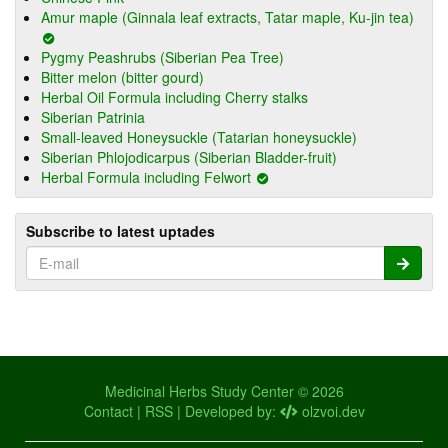
Amur maple (Ginnala leaf extracts, Tatar maple, Ku-jin tea)
Pygmy Peashrubs (Siberian Pea Tree)
Bitter melon (bitter gourd)
Herbal Oil Formula including Cherry stalks
Siberian Patrinia
Small-leaved Honeysuckle (Tatarian honeysuckle)
Siberian Phlojodicarpus (Siberian Bladder-fruit)
Herbal Formula including Felwort
Subscribe to latest uptades
Medicinal Herbs Study Center © 2026
Contact
|
RSS
| Developed by:
olzvoi.dev