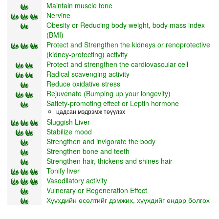
Maintain muscle tone
Nervine
Obesity or Reducing body weight, body mass index
(BMI)
Protect and Strengthen the kidneys or renoprotective
(kidney-protecting) activity
Protect and strengthen the cardiovascular cell
Radical scavenging activity
Reduce oxidative stress
Rejuvenate (Bumping up your longevity)
Satiety-promoting effect or Leptin hormone
цадсан мэдрэмж төүүлэх
Sluggish Liver
Stabilize mood
Strengthen and invigorate the body
Strengthen bone and teeth
Strengthen hair, thickens and shines hair
Tonify liver
Vasodilatory activity
Vulnerary or Regeneration Effect
Хүүхдийн өсөлтийг дэмжих, хүүхдийг өндөр болгох