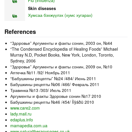
Flu (influenza)
Skin diseases
Хумсаа бэхжүүлэх (хумс хугарах)
References
“Здоровье” Аргументы и факты сонин, 2003 он, №44
“The Condensed Encyclopedia of Healing Foods” Michael
Murray N.D, Pocket Books, New York, London, Toronto,
Sydney, 2006
“Здоровье” Аргументы и факты сонин, 2009 он, №10
Аптечка №11 /92/ Ноябрь 2011
“Бабушкины рецепты” №24 /484/ Июнь 2011
Бабушкины рецепты №06 /466/ Февраль 2011
Травинка №13 /303/ Июль 2011
Аргументы и факты Здоровье сонин №17 2010
Бабушкины рецепты №46 /454/ Íîÿáðü 2010
www.care2.com
lady.mail.ru
edaplus.info
mamapedia.com.ua
www.naturaltherapypages.co.uk