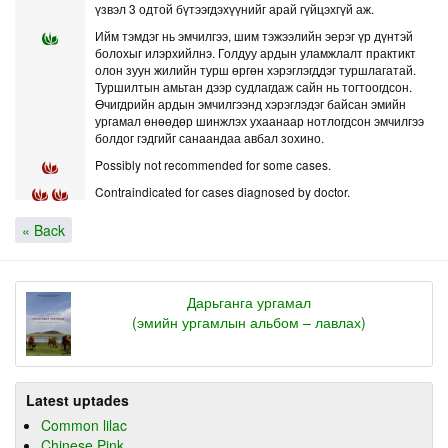
үзвэл 3 одтой бүтээгдэхүүнийг арай гүйцэхгүй аж.
Ийм тэмдэг нь эмчилгээ, шим тэжээлийн эерэг үр дүнтэй
болохыг илэрхийлнэ. Голдуу ардын уламжлалт практикт
олон зуун жилийн турш өргөн хэрэглэгддэг туршлагатай.
Туршилтын амьтан дээр судлагдаж сайн нь тогтоогдсон.
Өчигдрийн ардын эмчилгээнд хэрэглэдэг байсан эмийн
ургамал өнөөдөр шинжлэх ухаанаар нотлогдсон эмчилгээ
болдог гэдгийг санаандаа авбал зохино.
Possibly not recommended for some cases.
Contraindicated for cases diagnosed by doctor.
« Back
Дарьганга ургамал
(эмийн ургамлын альбом – лавлах)
Latest uptades
Common lilac
Chinese Pink