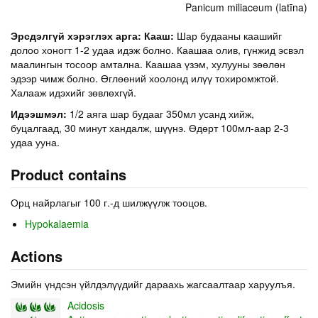
Panicum miliaceum (latīna)
Эрсдэлгүй хэрэглэх арга:
Кааш:
Шар будааны каашийг
долоо хоногт 1-2 удаа идэж болно. Каашаа олив, гүнжид эсвэл
маалингын тосоор амтална. Каашаа үзэм, хулууны зөөлөн
эдээр чимж болно. Өглөөний хоолонд илүү тохиромжтой.
Халааж идэхийг зөвлөхгүй.
Идээшмэл:
1/2 аяга шар будааг 350мл усанд хийж,
буцалгаад, 30 минут хандалж, шүүнэ. Өдөрт 100мл-аар 2-3
удаа ууна.
Product contains
Орц найрлагыг 100 г.-д шилжүүлж тооцов.
Hypokalaemia
Actions
Эмийн үндсэн үйлдэлүүдийг дараахь жагсаалтаар харуулъя.
Acidosis