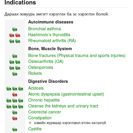
Indications
Дараах зовуурь эмгэгт хэрэглэх ба эс хэрэглэх болой.
Autoimmune diseases
Bronchial asthma
Hashimoto’s thyroiditis
Rheumatoid arthritis (RA)
Bone, Muscle System
Bone fractures (Physical trauma and sports injuries)
Osteoarthritis (OA)
Osteoporosis
Rickets
Digestive Disorders
Acidosis
Atonic dyspepsia (gastrointestinal upset)
Chronic hepatitis
Cleanse the kidneys and urinary tract
Colorectal cancer
Constipation
хэвийн журмаар хэрэглэвэл өтгөн хатахгүй.
Cystitis