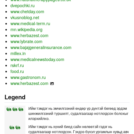
dvepochki.ru
www.chetday.com
vkusnoblog.net
www.medical-term.ru
mn.wikipedia.org
www.herbazest.com
www.lybrate.com
www.bajajgeneralinsurance.com
millex.in
www.medicalnewstoday.com
rskrf.ru
food.ru
www.gastronom.ru
www.herbazest.com
Legend
Ийм тэмдэг нь эмчилгээний өндөр үр дүнтэй бөгөөд эрдэм
шинжилгээний туршилт, судалгаагаар нотлогдсон болохыг
илэрхийлнэ.
Ийм тэмдэг нь хүний биед сайн нөлөөтэй гэдэг нь
судалгаагаар нотлогдсон. Гэхдээ бүхэл ургамлын хувьд авч