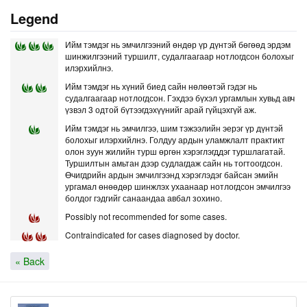
Legend
Ийм тэмдэг нь эмчилгээний өндөр үр дүнтэй бөгөөд эрдэм
шинжилгээний туршилт, судалгаагаар нотлогдсон болохыг
илэрхийлнэ.
Ийм тэмдэг нь хүний биед сайн нөлөөтэй гэдэг нь
судалгаагаар нотлогдсон. Гэхдээ бүхэл ургамлын хувьд авч
үзвэл 3 одтой бүтээгдэхүүнийг арай гүйцэхгүй аж.
Ийм тэмдэг нь эмчилгээ, шим тэжээлийн эерэг үр дүнтэй
болохыг илэрхийлнэ. Голдуу ардын уламжлалт практикт
олон зуун жилийн турш өргөн хэрэглэгддэг туршлагатай.
Туршилтын амьтан дээр судлагдаж сайн нь тогтоогдсон.
Өчигдрийн ардын эмчилгээнд хэрэглэдэг байсан эмийн
ургамал өнөөдөр шинжлэх ухаанаар нотлогдсон эмчилгээ
болдог гэдгийг санаандаа авбал зохино.
Possibly not recommended for some cases.
Contraindicated for cases diagnosed by doctor.
« Back