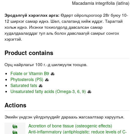
Macadamia integrifolia (latīna)
Эрсдэлгүй хэрэглэх арга:
Өдөрт ойролцоогоор 28г буюу 10-
12 ширхэг самар иднэ. Шөл, салатанд хийж иддэг. Тарагтай
хольж иднэ. Ихэнхи тохиолдолд давсалсан самар
худалдаалагддаг тул аль болох давслаагүй самрыг сонгох
хэрэгтэй.
Product contains
Орц найрлагыг 100 г.-д шилжүүлж тооцов.
Folate or Vitamin B9
Phytosterols (PS)
Saturated fats
Unsaturated fatty acids (Omega-3, 6, 9)
Actions
Эмийн үндсэн үйлдэлүүдийг дараахь жагсаалтаар харуулъя.
Accretion of bone tissue (osteogenic effects)
Anti-inflammatory (antiphlogistic: reduce levels of C-