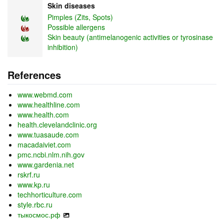
Skin diseases
Pimples (Zits, Spots)
Possible allergens
Skin beauty (antimelanogenic activities or tyrosinase
inhibition)
References
www.webmd.com
www.healthline.com
www.health.com
health.clevelandclinic.org
www.tuasaude.com
macadaiviet.com
pmc.ncbi.nlm.nih.gov
www.gardenia.net
rskrf.ru
www.kp.ru
techhorticulture.com
style.rbc.ru
тыкосмос.рф