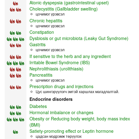
Atonic dyspepsia (gastrointestinal upset)
Cholecystitis (Gallbladder swelling)
цочимог үрэвсэл
Chronic hepatitis
цочимог үрэвсэл
Constipation
Dysbiosis or gut microbiota (Leaky Gut Syndrome)
Gastritis
цочимог үрэвсэл
If sensitive to the herb and any ingredient
Irritable Bowel Syndrome (IBS)
Nephrolithiasis (urolithiasis)
Pancreatitis
цочимог үрэвсэл
Prescription drugs and injections
Цус шингэрүүлэгч эмтэй харшлах магадлалтай.
Endocrine disorders
Diabetes
Hormonal imbalance or changes
Obesity or Reducing body weight, body mass index
(BMI)
Satiety-promoting effect or Leptin hormone
цадсан мэдрэмж төрүүлэх