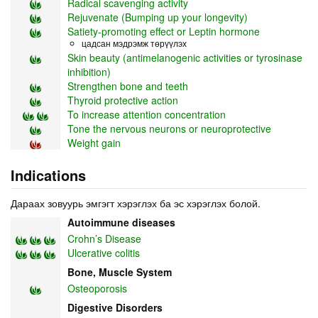
Radical scavenging activity
Rejuvenate (Bumping up your longevity)
Satiety-promoting effect or Leptin hormone
цадсан мэдрэмж төрүүлэх
Skin beauty (antimelanogenic activities or tyrosinase
inhibition)
Strengthen bone and teeth
Thyroid protective action
To increase attention concentration
Tone the nervous neurons or neuroprotective
Weight gain
Indications
Дараах зовуурь эмгэгт хэрэглэх ба эс хэрэглэх болой.
Autoimmune diseases
Crohn’s Disease
Ulcerative colitis
Bone, Muscle System
Osteoporosis
Digestive Disorders