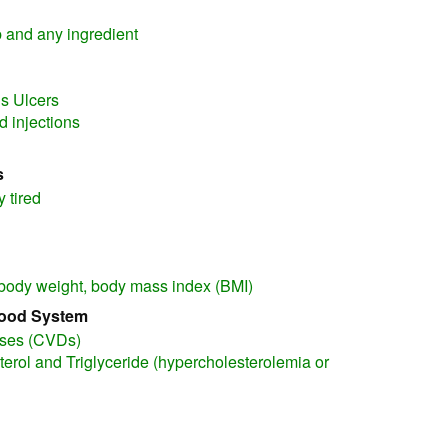
rb and any ingredient
s Ulcers
d injections
s
y tired
body weight, body mass index (BMI)
lood System
ases (CVDs)
terol and Triglyceride (hypercholesterolemia or