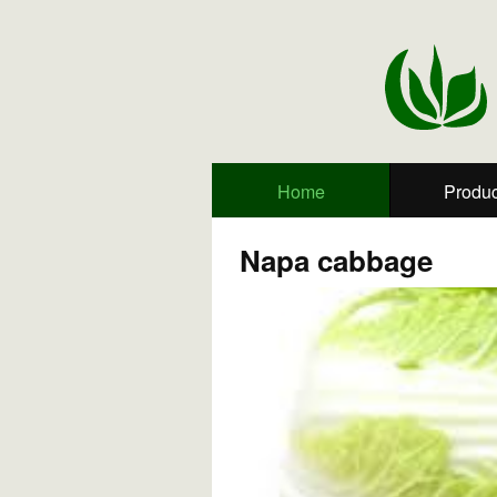
Home
Produc
Napa cabbage