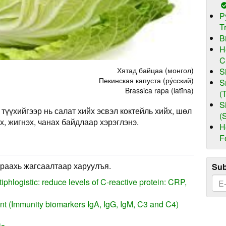
P
T
B
H
C
Хятад байцаа (монгол)
S
Пекинская капуста (ру́сский)
S
Brassica rapa (latīna)
(
S
түүхийгээр нь салат хийх эсвэл коктейль хийх, шөл
(
х, жигнэх, чанах байдлаар хэрэглэнэ.
H
F
раахь жагсаалтаар харуулъя.
Sub
iphlogistic: reduce levels of C-reactive protein: CRP,
 (Immunity biomarkers IgA, IgG, IgM, C3 and C4)