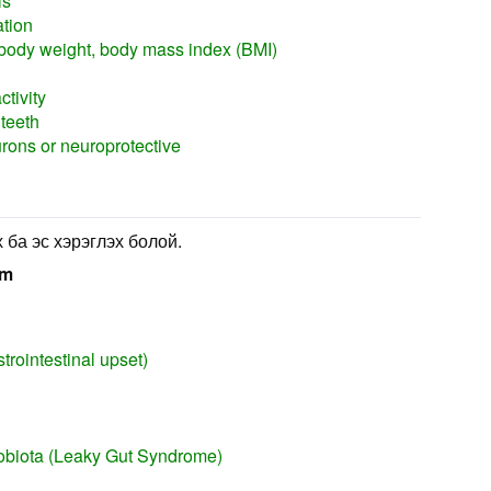
ls
ation
body weight, body mass index (BMI)
tivity
teeth
rons or neuroprotective
 ба эс хэрэглэх болой.
em
trointestinal upset)
robiota (Leaky Gut Syndrome)