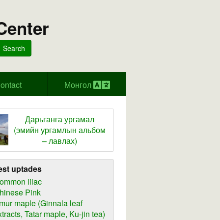
Center
Search
ontact
Монгол
Дарьганга ургамал
(эмийн ургамлын альбом
– лавлах)
est uptades
ommon lilac
hinese Pink
mur maple (Ginnala leaf
xtracts, Tatar maple, Ku-jin tea)