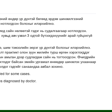
эний өндөр үр дүнтэй бөгөөд эрдэм шинжилгээний
 нотлогдсон болохыг илэрхийлнэ.
иед сайн нөлөөтэй гэдэг нь судалгаагаар нотлогдсон.
хувьд авч үзвэл 3 одтой бүтээгдэхүүнийг арай гүйцэхгүй
э, шим тэжээлийн эерэг үр дүнтэй болохыг илэрхийлнэ.
т практикт олон зуун жилийн турш өргөн хэрэглэгддэг
н амьтан дээр судлагдаж сайн нь тогтоогдсон. Өчигдрийн
эглэдэг байсан эмийн ургамал өнөөдөр шинжлэх ухаанаар
олдог гэдгийг санаандаа авбал зохино.
ed for some cases.
es diagnosed by doctor.