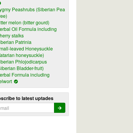
ygmy Peashrubs (Siberian Pea
ree)
itter melon (bitter gourd)
erbal Oil Formula including
herry stalks
iberian Patrinia
mall-leaved Honeysuckle
Tatarian honeysuckle)
iberian Phlojodicarpus
Siberian Bladder-fruit)
erbal Formula including
elwort
scribe to latest uptades