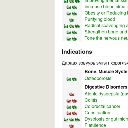
Improving mental skil
Increase blood circul
Obesity or Reducing 
Purifying blood
Radical scavenging ac
Strengthen bone and 
Tone the nervous neu
Indications
Дараах зовуурь эмгэгт хэрэглэх
Bone, Muscle Syst
Osteoporosis
Digestive Disorders
Atonic dyspepsia (gas
Colitis
Colorectal cancer
Constipation
Dysbiosis or gut mic
Flatulence