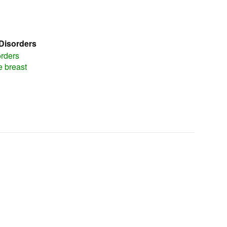
Disorders
orders
e breast