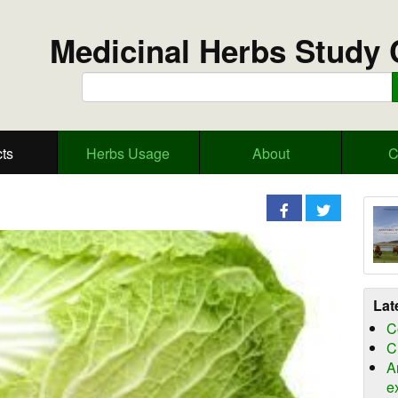
Medicinal Herbs Study 
ts
Herbs Usage
About
C
Lat
C
C
A
e