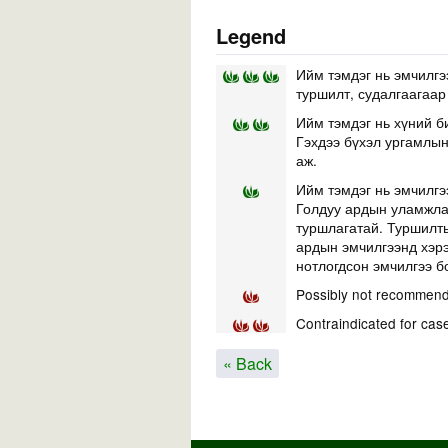
Legend
Ийм тэмдэг нь эмчилгэ
туршилт, судалгаагаар
Ийм тэмдэг нь хүний б
Гэхдээ бүхэл ургамлын 
аж.
Ийм тэмдэг нь эмчилгэ
Голдуу ардын уламжлал
туршлагатай. Туршилты
ардын эмчилгээнд хэр
нотлогдсон эмчилгээ б
Possibly not recommend
Contraindicated for cas
« Back