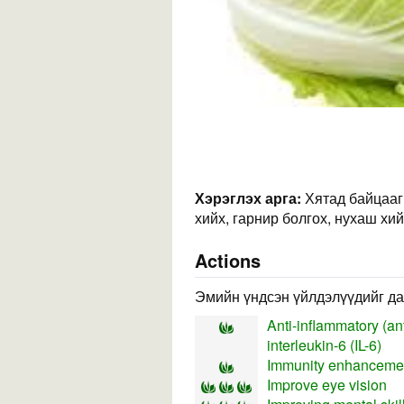
Хэрэглэх арга:
Хятад байцааг 
хийх, гарнир болгох, нухаш хий
Actions
Эмийн үндсэн үйлдэлүүдийг да
Anti-inflammatory (ant
interleukin-6 (IL-6)
Immunity enhancement
Improve eye vision