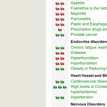
Gastritis
If sensitive to the he
Nephritis
Pancreatitis
Peptic and Esophagu
Prescription drugs an
Prostate cancer
Endocrine disorder
Chronic fatigue, easil
Diabetes
Hyperthyroidism
Hypothyroidism
Obesity or Reducing 
Heart-Vessel and B
Cardiovascular dise
High levels of Choles
hyperlipidemia)
Hypertension
Nervous Disorders