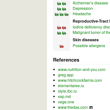
Alzheimer’s disease
Depression
Headache
Reproductive-Tract 
Iodine deficiency dis
Malignant tumor of th
Skin diseases
Possible allergens
References
www.nutrition-and-you.com
greg.app
www.hitchcockfarms.com
elementaree.ru
style.rbc.ru
esp.md
vege.one
www.friedas.com