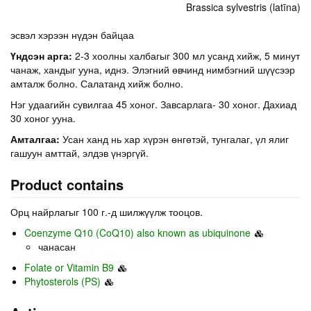
Brassica sylvestris (latīna)
эсвэл хэрээн нүдэн байцаа
Үндсэн арга:
2-3 хоолны халбагыг 300 мл усанд хийж, 5 минут
чанаж, хандыг ууна, иднэ. Элэгний өвчинд нимбэгний шүүсээр
амталж болно. Салатанд хийж болно.
Нэг удаагийн сувилгаа 45 хоног. Завсарлага- 30 хоног. Дахиад
30 хоног ууна.
Амталгаа:
Усан ханд нь хар хүрэн өнгөтэй, тунгалаг, үл ялиг
гашуун амттай, элдэв үнэргүй.
Product contains
Орц найрлагыг 100 г.-д шилжүүлж тооцов.
Coenzyme Q10 (CoQ10) also known as ubiquinone
чанасан
Folate or Vitamin B9
Phytosterols (PS)