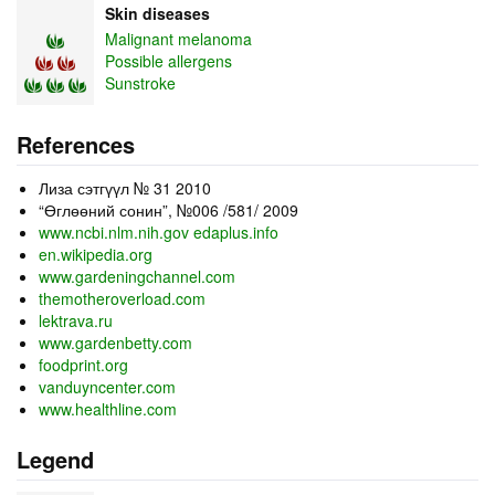
Skin diseases
Malignant melanoma
Possible allergens
Sunstroke
References
Лиза сэтгүүл № 31 2010
“Өглөөний сонин”, №006 /581/ 2009
www.ncbi.nlm.nih.gov
edaplus.info
en.wikipedia.org
www.gardeningchannel.com
themotheroverload.com
lektrava.ru
www.gardenbetty.com
foodprint.org
vanduyncenter.com
www.healthline.com
Legend