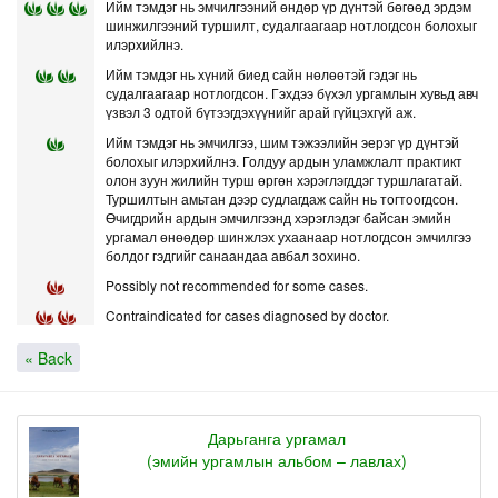
Ийм тэмдэг нь эмчилгээний өндөр үр дүнтэй бөгөөд эрдэм
шинжилгээний туршилт, судалгаагаар нотлогдсон болохыг
илэрхийлнэ.
Ийм тэмдэг нь хүний биед сайн нөлөөтэй гэдэг нь
судалгаагаар нотлогдсон. Гэхдээ бүхэл ургамлын хувьд авч
үзвэл 3 одтой бүтээгдэхүүнийг арай гүйцэхгүй аж.
Ийм тэмдэг нь эмчилгээ, шим тэжээлийн эерэг үр дүнтэй
болохыг илэрхийлнэ. Голдуу ардын уламжлалт практикт
олон зуун жилийн турш өргөн хэрэглэгддэг туршлагатай.
Туршилтын амьтан дээр судлагдаж сайн нь тогтоогдсон.
Өчигдрийн ардын эмчилгээнд хэрэглэдэг байсан эмийн
ургамал өнөөдөр шинжлэх ухаанаар нотлогдсон эмчилгээ
болдог гэдгийг санаандаа авбал зохино.
Possibly not recommended for some cases.
Contraindicated for cases diagnosed by doctor.
« Back
Дарьганга ургамал
(эмийн ургамлын альбом – лавлах)