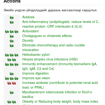
Actions
Эмийн үндсэн үйлдэлүүдийг дараахь жагсаалтаар харуулъя.
Acidosis
Anti-inflammatory (antiphlogistic: reduce levels of C-
reactive protein: CRP, interleukin-6 (IL-6)
Antioxidant
Cholagogues or choleretic effects
Diuretic
Eliminate chemotherapy and radio-nuclide
intoxication
Helicobacter pylori
Herpes simplex virus infections (HSV)
Immunity enhancement (Immunity biomarkers IgA,
IgG, IgM, C3 and C4)
Improve digestion
Improve eye vision
Increase acidosis (contribute to potential renal acid
load, or PRAL)
Mycobacterium tuberculosis infection or Koch’s
bacillus
Obesity or Reducing body weight, body mass index