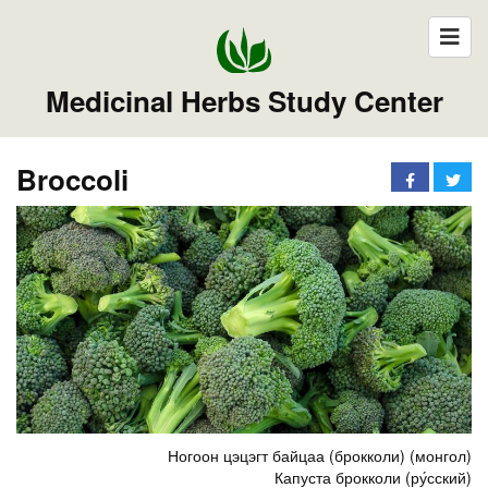
Medicinal Herbs Study Center
Broccoli
Ногоон цэцэгт байцаа (брокколи) (монгол)
Капуста брокколи (ру́сский)