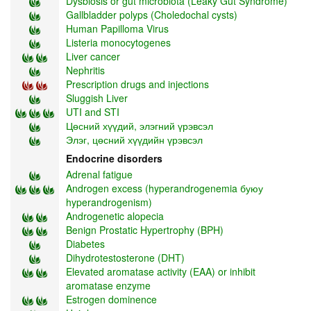
Dysbiosis or gut microbiota (Leaky Gut Syndrome)
Gallbladder polyps (Choledochal cysts)
Human Papilloma Virus
Listeria monocytogenes
Liver cancer
Nephritis
Prescription drugs and injections
Sluggish Liver
UTI and STI
Цөсний хүүдий, элэгний үрэвсэл
Элэг, цөсний хүүдийн үрэвсэл
Endocrine disorders
Adrenal fatigue
Androgen excess (hyperandrogenemia буюу
hyperandrogenism)
Androgenetic alopecia
Benign Prostatic Hypertrophy (BPH)
Diabetes
Dihydrotestosterone (DHT)
Elevated aromatase activity (EAA) or inhibit
aromatase enzyme
Estrogen dominence