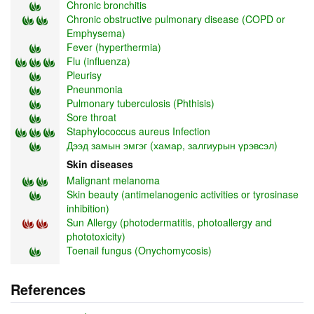
Chronic bronchitis
Chronic obstructive pulmonary disease (COPD or
Emphysema)
Fever (hyperthermia)
Flu (influenza)
Pleurisy
Pneunmonia
Pulmonary tuberculosis (Phthisis)
Sore throat
Staphylococcus aureus Infection
Дээд замын эмгэг (хамар, залгиурын үрэвсэл)
Skin diseases
Malignant melanoma
Skin beauty (antimelanogenic activities or tyrosinase
inhibition)
Sun Allergу (photodermatitis, photoallergy and
phototoxicity)
Toenail fungus (Onychomycosis)
References