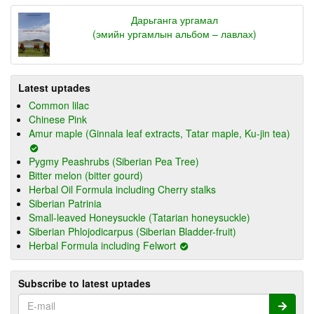
Дарьганга ургамал
(эмийн ургамлын альбом – лавлах)
Latest uptades
Common lilac
Chinese Pink
Amur maple (Ginnala leaf extracts, Tatar maple, Ku-jin tea)
Pygmy Peashrubs (Siberian Pea Tree)
Bitter melon (bitter gourd)
Herbal Oil Formula including Cherry stalks
Siberian Patrinia
Small-leaved Honeysuckle (Tatarian honeysuckle)
Siberian Phlojodicarpus (Siberian Bladder-fruit)
Herbal Formula including Felwort
Subscribe to latest uptades