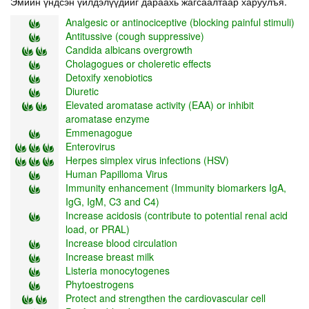
Эмийн үндсэн үйлдэлүүдийг дараахь жагсаалтаар харуулъя.
Analgesic or antinociceptive (blocking painful stimuli)
Antitussive (cough suppressive)
Candida albicans overgrowth
Cholagogues or choleretic effects
Detoxify xenobiotics
Diuretic
Elevated aromatase activity (EAA) or inhibit
aromatase enzyme
Emmenagogue
Enterovirus
Herpes simplex virus infections (HSV)
Human Papilloma Virus
Immunity enhancement (Immunity biomarkers IgA,
IgG, IgM, C3 and C4)
Increase acidosis (contribute to potential renal acid
load, or PRAL)
Increase blood circulation
Increase breast milk
Listeria monocytogenes
Phytoestrogens
Protect and strengthen the cardiovascular cell