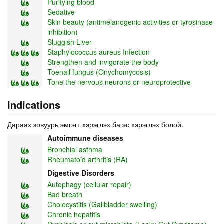
Purifying blood
Sedative
Skin beauty (antimelanogenic activities or tyrosinase
inhibition)
Sluggish Liver
Staphylococcus aureus Infection
Strengthen and invigorate the body
Toenail fungus (Onychomycosis)
Tone the nervous neurons or neuroprotective
Indications
Дараах зовуурь эмгэгт хэрэглэх ба эс хэрэглэх болой.
Autoimmune diseases
Bronchial asthma
Rheumatoid arthritis (RA)
Digestive Disorders
Autophagy (cellular repair)
Bad breath
Cholecystitis (Gallbladder swelling)
Chronic hepatitis