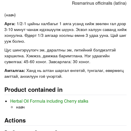
Rosmarinus officinalis (latīna)
(навч)
Арга:
1/2-1 цайны халбагыг 1 аяга усанд хийж зөөлөн гал дээр
3-10 минут чанаж идээшүүлж шүүнэ. Эсвэл халуун саванд хийж
хонуулна. Өдөрт 1/3 аягаар хоолны өмнө 3 удаа ууна. Цай шиг
ууж болно.
Цус шингэрүүлэгч эм, даралтны эм, литийний бэлдмэлтэй
харшилна. Хэмжээ, дамжаа баримтлана. Нэг удаагийн
сувилгаа: 45-60 хоног. Завсарлага: 30 хоног.
Амталгаа:
Ханд нь алтан шаргал өнгөтэй, тунгалаг, өвөрмөгц
амттай, анхилуун гоё үнэртэй.
Product contained in
Herbal Oil Formula including Cherry stalks
навч
Actions