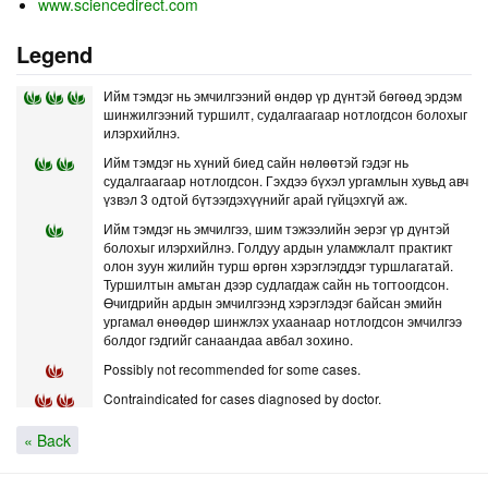
www.sciencedirect.com
Legend
Ийм тэмдэг нь эмчилгээний өндөр үр дүнтэй бөгөөд эрдэм
шинжилгээний туршилт, судалгаагаар нотлогдсон болохыг
илэрхийлнэ.
Ийм тэмдэг нь хүний биед сайн нөлөөтэй гэдэг нь
судалгаагаар нотлогдсон. Гэхдээ бүхэл ургамлын хувьд авч
үзвэл 3 одтой бүтээгдэхүүнийг арай гүйцэхгүй аж.
Ийм тэмдэг нь эмчилгээ, шим тэжээлийн эерэг үр дүнтэй
болохыг илэрхийлнэ. Голдуу ардын уламжлалт практикт
олон зуун жилийн турш өргөн хэрэглэгддэг туршлагатай.
Туршилтын амьтан дээр судлагдаж сайн нь тогтоогдсон.
Өчигдрийн ардын эмчилгээнд хэрэглэдэг байсан эмийн
ургамал өнөөдөр шинжлэх ухаанаар нотлогдсон эмчилгээ
болдог гэдгийг санаандаа авбал зохино.
Possibly not recommended for some cases.
Contraindicated for cases diagnosed by doctor.
« Back