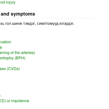
nd injury
s and symptoms
хь гол шинж тэмдэг, симптомууд илэрдэг.
ruation
ia
ning of the arteries)
ertrophy (BPH)
ases (CVDs)
)
(ED) or impotence