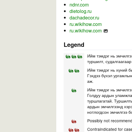
ndnr.com
dietolog.ru
dachadecor.ru
ru.wikihow.com
ru.wikihow.com
Legend
Ийм тэмдэг нь эмчилгэ
туршилт, судалгаагаар
Ийм тэмдэг нь хүний б
Гэхдээ бүхэл ургамлын 
аж.
Ийм тэмдэг нь эмчилгэ
Голдуу ардын уламжлал
туршлагатай. Туршилты
ардын эмчилгээнд хэр
нотлогдсон эмчилгээ б
Possibly not recommend
Contraindicated for cas