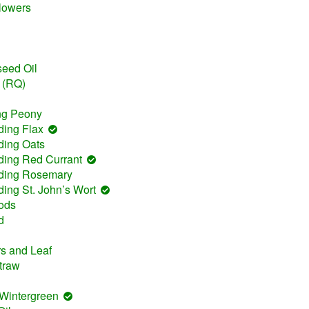
lowers
seed Oil
t (RQ)
ing Peony
ding Flax
ding Oats
ding Red Currant
uding Rosemary
ding St. John’s Wort
ods
d
s and Leaf
traw
 Wintergreen