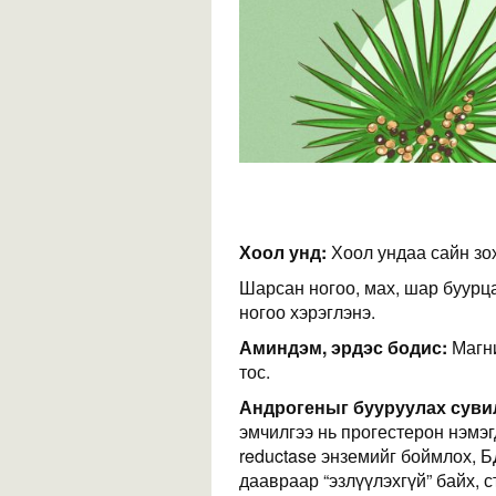
Хоол унд:
Хоол ундаа сайн зо
Шарсан ногоо, мах, шар буурца
ногоо хэрэглэнэ.
Аминдэм, эрдэс бодис:
Магни
тос.
Андрогеныг бууруулах суви
эмчилгээ нь прогестерон нэмэгд
reductase энземийг боймлох, 
даавраар “эзлүүлэхгүй” байх, 