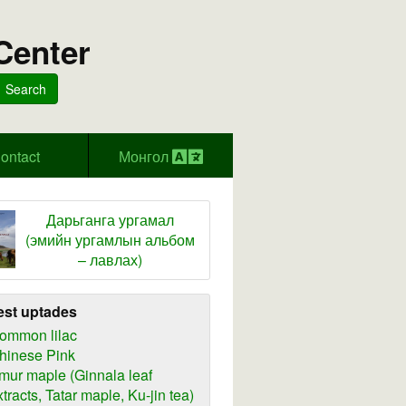
Center
Search
ontact
Монгол
Дарьганга ургамал
(эмийн ургамлын альбом
– лавлах)
est uptades
ommon lilac
hinese Pink
mur maple (Ginnala leaf
xtracts, Tatar maple, Ku-jin tea)