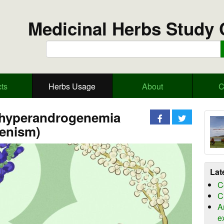
Medicinal Herbs Study 
ts
Herbs Usage
About
C
(hyperandrogenemia
enism)
Lat
C
C
A
e