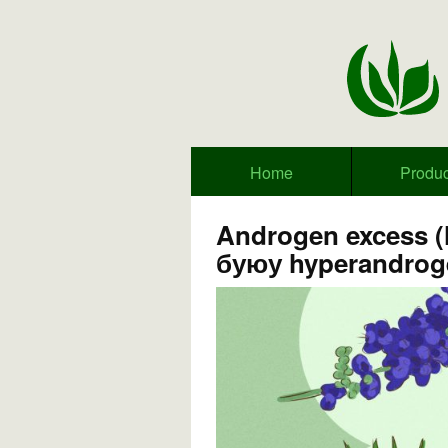
Home
Produc
Androgen excess 
буюу hyperandrog