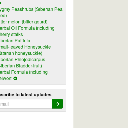
ygmy Peashrubs (Siberian Pea
ree)
itter melon (bitter gourd)
erbal Oil Formula including
herry stalks
iberian Patrinia
mall-leaved Honeysuckle
Tatarian honeysuckle)
iberian Phlojodicarpus
Siberian Bladder-fruit)
erbal Formula including
elwort
scribe to latest uptades