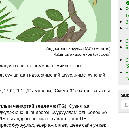
P
T
B
H
C
S
S
Андрогены илүүдэл (АИ) (монгол)
(
Избыток андрогенов (ру́сский)
S
хицуулах нь нэг номерын эмчилгээ юм.
(
H
г, сүү цагаан идээ, жимсний шүүс, жимс, хүнсний
F
, “В-5”, “Е”, “Д” аминдэм, “Омега-3” өөх тос, загасны
Sub
ллын чанартай зөвлөмж (TG):
Сувилгаа,
үүлэх /энэ нь андроген бууруулдаг/, аль болох 5α-
БДБ-ны андрогены хүлээн авагч эсийг DHT
стресс бууруулах, өдөр ажиллаж, шөнө сайн унтаж