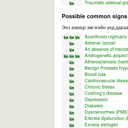
Traumatic adrenal gla
Possible common sign
Энэ зовиур эмгэгийн үед дараа
Acanthosis nigricans
Adrenal cancer
An absence of menst
Androgenetic alopec
Atherosclerosis (harde
Benign Prostatic Hyp
Blood loss
Cardiovascular dise
Chronic Stress
Cushing’s disease
Depression
Diabetes
Dysmenorrhea (PMS
Erectile dysfunction 
Excess estrogen