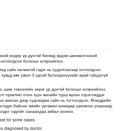
эний өндөр үр дүнтэй бөгөөд эрдэм шинжилгээний
 нотлогдсон болохыг илэрхийлнэ.
иед сайн нөлөөтэй гэдэг нь судалгаагаар нотлогдсон.
хувьд авч үзвэл 3 одтой бүтээгдэхүүнийг арай гүйцэхгүй
э, шим тэжээлийн эерэг үр дүнтэй болохыг илэрхийлнэ.
т практикт олон зуун жилийн турш өргөн хэрэглэгддэг
н амьтан дээр судлагдаж сайн нь тогтоогдсон. Өчигдрийн
эглэдэг байсан эмийн ургамал өнөөдөр шинжлэх ухаанаар
олдог гэдгийг санаандаа авбал зохино.
ed for some cases.
es diagnosed by doctor.