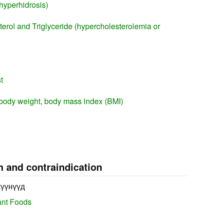
hyperhidrosis)
terol and Triglyceride (hypercholesterolemia or
t
body weight, body mass index (BMI)
n and contraindication
хүүнүүд
ant Foods