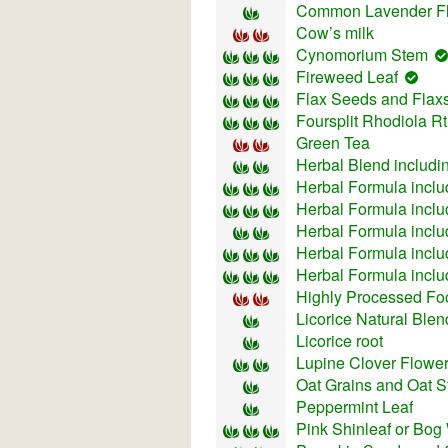
Common Lavender F
Cow’s milk
Cynomorium Stem
Fireweed Leaf
Flax Seeds and Flax
Foursplit Rhodiola R
Green Tea
Herbal Blend includ
Herbal Formula inclu
Herbal Formula inclu
Herbal Formula inclu
Herbal Formula incl
Herbal Formula inclu
Highly Processed Fo
Licorice Natural Blen
Licorice root
Lupine Clover Flower
Oat Grains and Oat S
Peppermint Leaf
Pink Shinleaf or Bog