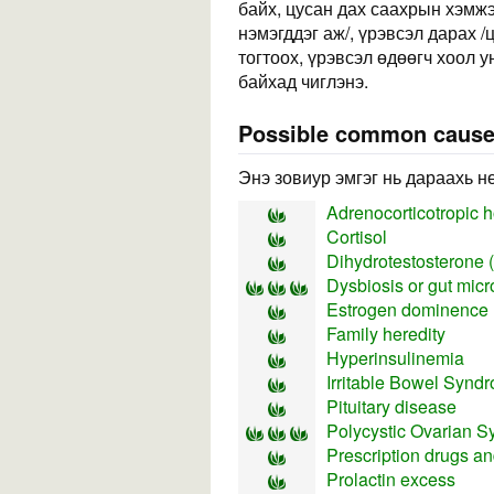
байх, цусан дах саахрын хэмжэ
нэмэгддэг аж/, үрэвсэл дарах /
тогтоох, үрэвсэл өдөөгч хоол у
байхад чиглэнэ.
Possible common caus
Энэ зовиур эмгэг нь дараахь н
Adrenocorticotropic
Cortisol
Dihydrotestosterone
Dysbiosis or gut mic
Estrogen dominence
Family heredity
Hyperinsulinemia
Irritable Bowel Synd
Pituitary disease
Polycystic Ovarian 
Prescription drugs an
Prolactin excess