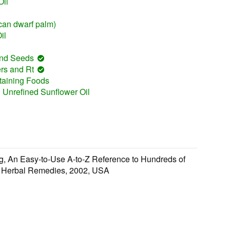
il
can dwarf palm)
il
 and Seeds
rs and Rt
taining Foods
 Unrefined Sunflower Oil
ng, An Easy-to-Use A-to-Z Reference to Hundreds of
 Herbal Remedies, 2002, USA