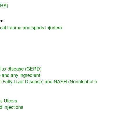
(RA)
em
cal trauma and sports injuries)
flux disease (GERD)
rb and any ingredient
 Fatty Liver Disease) and NASH (Nonalcoholic
s Ulcers
d injections