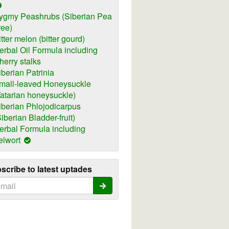
ygmy Peashrubs (Siberian Pea
ree)
itter melon (bitter gourd)
erbal Oil Formula including
herry stalks
iberian Patrinia
mall-leaved Honeysuckle
Tatarian honeysuckle)
iberian Phlojodicarpus
Siberian Bladder-fruit)
erbal Formula including
elwort
scribe to latest uptades