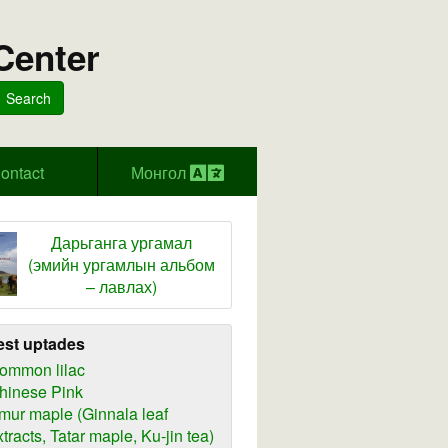
Center
Search
ontact
Монгол
Дарьганга ургамал
(эмийн ургамлын альбом
– лавлах)
est uptades
ommon lilac
hinese Pink
mur maple (Ginnala leaf
xtracts, Tatar maple, Ku-jin tea)