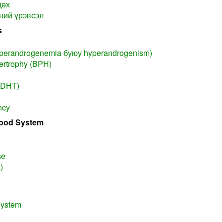
дөх
ний үрэвсэл
s
yperandrogenemia буюу hyperandrogenism)
ertrophy (BPH)
 (DHT)
ncy
lood System
se
)
ystem