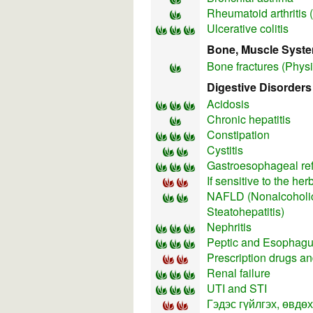
Rheumatoid arthritis 
Ulcerative colitis
Bone, Muscle Syst
Bone fractures (Physi
Digestive Disorders
Acidosis
Chronic hepatitis
Constipation
Cystitis
Gastroesophageal re
If sensitive to the he
NAFLD (Nonalcoholic
Steatohepatitis)
Nephritis
Peptic and Esophagu
Prescription drugs an
Renal failure
UTI and STI
Гэдэс гүйлгэх, өвдөх