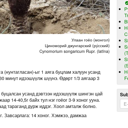
P
T
B
H
C
Улаан гоёо (монгол)
S
Циноморий джунгарский (ру́сский)
S
Cynomorium songaricum Rupr. (latīna)
(
S
(
H
а (нунтагласан)-ыг 1 аяга буцлам халуун усанд
F
30 минут идээшүүлж шүүнэ. Өдөрт 1/3 аягаар 3
 буцалсан усанд дэвтээн идээшүүлж шингэн цай
Sub
аар 14-40,5г байх тул нэг гоёог 3-9 хоног ууна.
аад тараганд дүрж иддэг. Хоол амталж болно.
ог. Завсарлага: 14 хоног. Хэмжээ, дамжаа