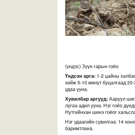
(үндэс) Зүүн гарын гоёо
Үндсэн арга:
1-2 цайны халбаг
хийж 5-10 минут буцалгаад 20-
удаа ууна.
Хувилбар аргууд:
Ааруул шиг
лугаа адил ууна. Нэг гоёо дундж
Нутгийнхан шинэ гоёог хальсл
Нэг удаагийн сувилгаа: 14 хон
баримтлана.