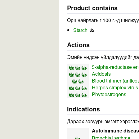
Product contains
Орц найрлагыг 100 г.-д шилжүү
Starch
Actions
Эмийн үндсэн үйлдэлүүдийг да
5-alpha-reductase e
Acidosis
Blood thinner (antico
Herpes simplex virus
Phytoestrogens
Indications
Дараах зовуурь эмгэгт хэрэглэх
Autoimmune disea
Bronchial asthma