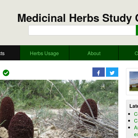
Medicinal Herbs Study 
ts
Herbs Usage
About
C
m
Lat
C
C
A
e