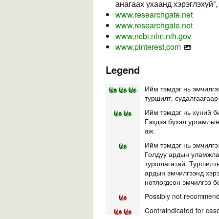
анагаах ухаанд хэрэглэхүй”,
www.researchgate.net
www.researchgate.net
www.ncbi.nlm.nih.gov
www.pinterest.com
Legend
Ийм тэмдэг нь эмчилгэ
туршилт, судалгаагаар
Ийм тэмдэг нь хүний б
Гэхдээ бүхэл ургамлын 
аж.
Ийм тэмдэг нь эмчилгэ
Голдуу ардын уламжлал
туршлагатай. Туршилты
ардын эмчилгээнд хэр
нотлогдсон эмчилгээ б
Possibly not recommend
Contraindicated for cas