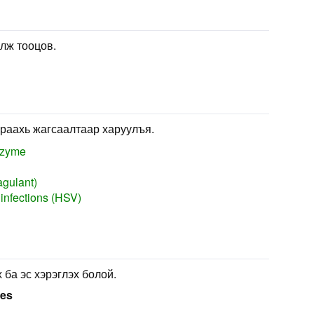
лж тооцов.
раахь жагсаалтаар харуулъя.
nzyme
agulant)
 infections (HSV)
 ба эс хэрэглэх болой.
ses