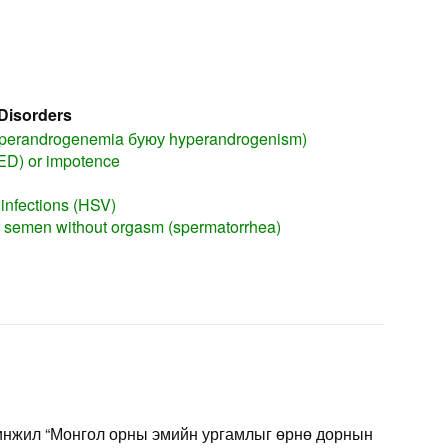
Disorders
yperandrogenemia буюу hyperandrogenism)
(ED) or impotence
 infections (HSV)
of semen without orgasm (spermatorrhea)
Нинжил “Монгол орны эмийн ургамлыг өрнө дорнын