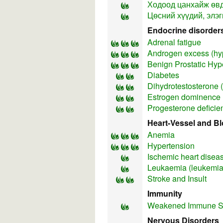
Ходоод цанхайж өв
Цөсний хүүдий, элэг
Endocrine disorder
Adrenal fatigue
Androgen excess (h
Benign Prostatic Hyp
Diabetes
Dihydrotestosterone
Estrogen dominence
Progesterone deficie
Heart-Vessel and B
Anemia
Hypertension
Ischemic heart disea
Leukaemia (leukemia
Stroke and Insult
Immunity
Weakened Immune S
Nervous Disorders