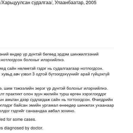
 /Харьцуулсан судалгаа/, Улаанбаатар, 2005
эний өндөр үр дүнтэй бөгөөд эрдэм шинжилгээний
 нотлогдсон болохыг илэрхийлнэ.
иед сайн нөлөөтэй гэдэг нь судалгаагаар нотлогдсон.
хувьд авч үзвэл 3 одтой бүтээгдэхүүнийг арай гүйцэхгүй
э, шим тэжээлийн эерэг үр дүнтэй болохыг илэрхийлнэ.
т практикт олон зуун жилийн турш өргөн хэрэглэгддэг
н амьтан дээр судлагдаж сайн нь тогтоогдсон. Өчигдрийн
эглэдэг байсан эмийн ургамал өнөөдөр шинжлэх ухаанаар
олдог гэдгийг санаандаа авбал зохино.
ed for some cases.
es diagnosed by doctor.