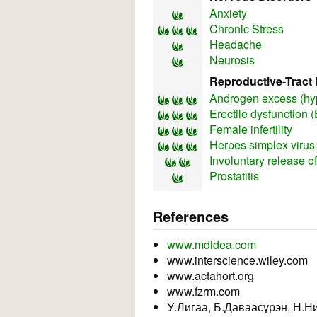
Anxiety
Chronic Stress
Headache
Neurosis
Reproductive-Tract 
Androgen excess (h
Erectile dysfunction 
Female infertility
Herpes simplex virus
Involuntary release 
Prostatitis
References
www.mdidea.com
www.interscience.wiley.com
www.actahort.org
www.fzrm.com
У.Лигаа, Б.Даваасүрэн, Н.