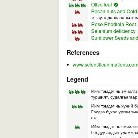
Olive leaf
Pecan nuts and Cold-
ауто дархлааны хя
Rose Rhodiola Root
Selenium deficiency
Sunflower Seeds and
References
www.scientificanimations.co
Legend
Ийм тэмдэг нь эмчилгэ
туршилт, судалгаагаар
Ийм тэмдэг нь хүний б
Гэхдээ бүхэл ургамлын 
аж.
Ийм тэмдэг нь эмчилгэ
Голдуу ардын уламжлал