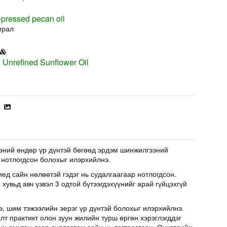
pressed pecan oil
мрал
 Unrefined Sunflower Oil
m
эний өндөр үр дүнтэй бөгөөд эрдэм шинжилгээний
 нотлогдсон болохыг илэрхийлнэ.
иед сайн нөлөөтэй гэдэг нь судалгаагаар нотлогдсон.
хувьд авч үзвэл 3 одтой бүтээгдэхүүнийг арай гүйцэхгүй
э, шим тэжээлийн эерэг үр дүнтэй болохыг илэрхийлнэ.
т практикт олон зуун жилийн турш өргөн хэрэглэгддэг