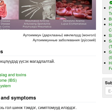
P
T
B
H
C
Аутоиммун (дархлааны) өвчлөлүүд (монгол)
S
Аутоиммунные заболевания (ру́сский)
S
(
es
S
(
өхцлүүдэд үүсэх магадлалтай.
H
F
 slag and toxins
rome (IBS)
Sub
ystem
s and symptoms
хь гол шинж тэмдэг, симптомууд илэрдэг.