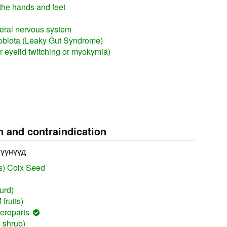
the hands and feet
heral nervous system
robiota (Leaky Gut Syndrome)
or eyelid twitching or myokymia)
n and contraindication
хүүнүүд
rs) Coix Seed
ourd)
fruits)
roparts
 shrub)