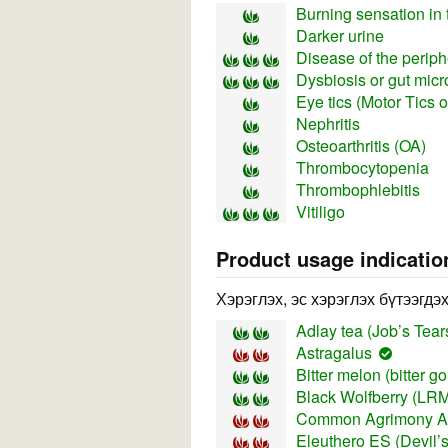
Burning sensation in 
Darker urine
Disease of the perip
Dysbiosis or gut mic
Eye tics (Motor Tics 
Nephritis
Osteoarthritis (OA)
Thrombocytopenia
Thrombophlebitis
Vitiligo
Product usage indicatio
Хэрэглэх, эс хэрэглэх бүтээгдэ
Adlay tea (Job’s Tea
Astragalus
Bitter melon (bitter g
Black Wolfberry (LRM 
Common Agrimony Ae
Eleuthero ES (Devil’s