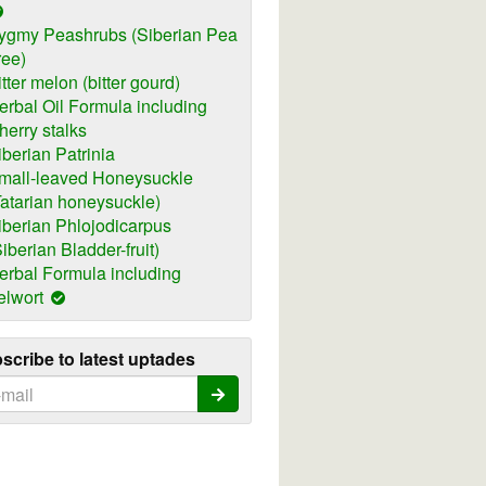
ygmy Peashrubs (Siberian Pea
ree)
itter melon (bitter gourd)
erbal Oil Formula including
herry stalks
iberian Patrinia
mall-leaved Honeysuckle
Tatarian honeysuckle)
iberian Phlojodicarpus
Siberian Bladder-fruit)
erbal Formula including
elwort
scribe to latest uptades