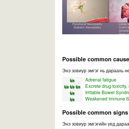
Possible common caus
Энэ зовиур эмгэг нь дараахь н
Adrenal fatigue
Excrete drug toxicity,
Irritable Bowel Synd
Weakened Immune S
Possible common sign
Энэ зовиур эмгэгийн үед дараа