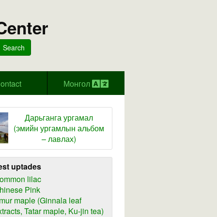
Center
Search
ontact
Монгол
Дарьганга ургамал
(эмийн ургамлын альбом
– лавлах)
est uptades
ommon lilac
hinese Pink
mur maple (Ginnala leaf
xtracts, Tatar maple, Ku-jin tea)