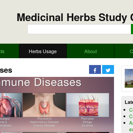
Medicinal Herbs Study 
ts
Herbs Usage
About
C
ses
Lat
C
C
A
e