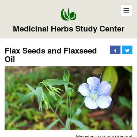
Medicinal Herbs Study Center
Flax Seeds and Flaxseed
Oil
Маалингын үр, тос (монгол)