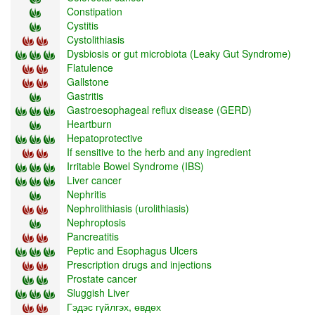
Constipation
Cystitis
Cystolithiasis
Dysbiosis or gut microbiota (Leaky Gut Syndrome)
Flatulence
Gallstone
Gastritis
Gastroesophageal reflux disease (GERD)
Heartburn
Hepatoprotective
If sensitive to the herb and any ingredient
Irritable Bowel Syndrome (IBS)
Liver cancer
Nephritis
Nephrolithiasis (urolithiasis)
Nephroptosis
Pancreatitis
Peptic and Esophagus Ulcers
Prescription drugs and injections
Prostate cancer
Sluggish Liver
Гэдэс гүйлгэх, өвдөх