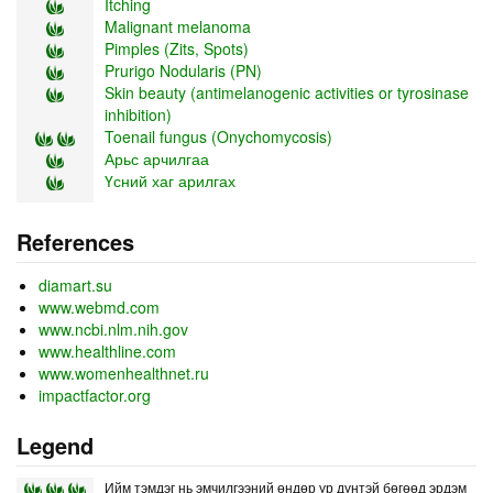
Itching
Malignant melanoma
Pimples (Zits, Spots)
Prurigo Nodularis (PN)
Skin beauty (antimelanogenic activities or tyrosinase
inhibition)
Toenail fungus (Onychomycosis)
Арьс арчилгаа
Үсний хаг арилгах
References
diamart.su
www.webmd.com
www.ncbi.nlm.nih.gov
www.healthline.com
www.womenhealthnet.ru
impactfactor.org
Legend
Ийм тэмдэг нь эмчилгээний өндөр үр дүнтэй бөгөөд эрдэм