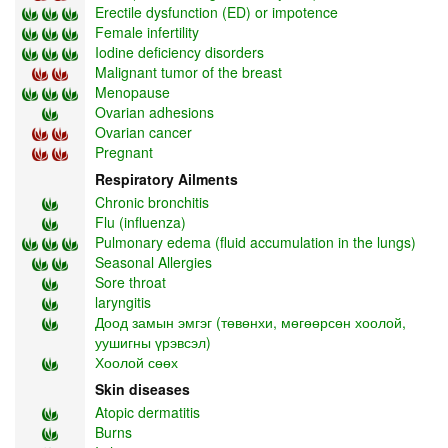
Erectile dysfunction (ED) or impotence
Female infertility
Iodine deficiency disorders
Malignant tumor of the breast
Menopause
Ovarian adhesions
Ovarian cancer
Pregnant
Respiratory Ailments
Chronic bronchitis
Flu (influenza)
Pulmonary edema (fluid accumulation in the lungs)
Seasonal Allergies
Sore throat
laryngitis
Доод замын эмгэг (төвөнхи, мөгөөрсөн хоолой,
уушигны үрэвсэл)
Хоолой сөөх
Skin diseases
Atopic dermatitis
Burns