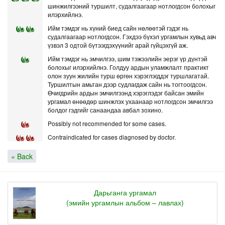
шинжилгээний туршилт, судалгаагаар нотлогдсон болохыг
илэрхийлнэ.
Ийм тэмдэг нь хүний биед сайн нөлөөтэй гэдэг нь
судалгаагаар нотлогдсон. Гэхдээ бүхэл ургамлын хувьд авч
үзвэл 3 одтой бүтээгдэхүүнийг арай гүйцэхгүй аж.
Ийм тэмдэг нь эмчилгээ, шим тэжээлийн эерэг үр дүнтэй
болохыг илэрхийлнэ. Голдуу ардын уламжлалт практикт
олон зуун жилийн турш өргөн хэрэглэгддэг туршлагатай.
Туршилтын амьтан дээр судлагдаж сайн нь тогтоогдсон.
Өчигдрийн ардын эмчилгээнд хэрэглэдэг байсан эмийн
ургамал өнөөдөр шинжлэх ухаанаар нотлогдсон эмчилгээ
болдог гэдгийг санаандаа авбал зохино.
Possibly not recommended for some cases.
Contraindicated for cases diagnosed by doctor.
« Back
Дарьганга ургамал
(эмийн ургамлын альбом – лавлах)