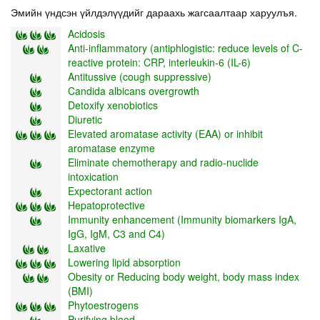
Эмийн үндсэн үйлдэлүүдийг дараахь жагсаалтаар харуулъя.
Acidosis
Anti-inflammatory (antiphlogistic: reduce levels of C-
reactive protein: CRP, interleukin-6 (IL-6)
Antitussive (cough suppressive)
Candida albicans overgrowth
Detoxify xenobiotics
Diuretic
Elevated aromatase activity (EAA) or inhibit
aromatase enzyme
Eliminate chemotherapy and radio-nuclide
intoxication
Expectorant action
Hepatoprotective
Immunity enhancement (Immunity biomarkers IgA,
IgG, IgM, C3 and C4)
Laxative
Lowering lipid absorption
Obesity or Reducing body weight, body mass index
(BMI)
Phytoestrogens
Purifying blood