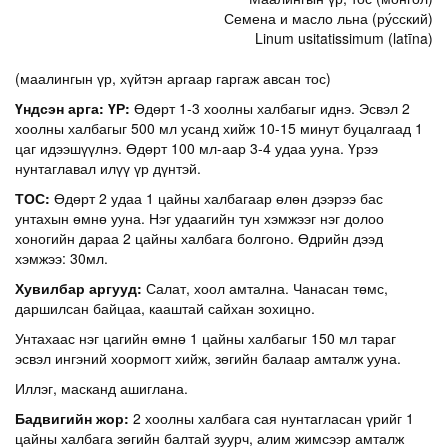
Семена и масло льна (ру́сский)
Linum usitatissimum (latīna)
(маалингын үр, хүйтэн аргаар гаргаж авсан тос)
Үндсэн арга: ҮР:
Өдөрт 1-3 хоолны халбагыг иднэ. Эсвэл 2
хоолны халбагыг 500 мл усанд хийж 10-15 минут буцалгаад 1
цаг идээшүүлнэ. Өдөрт 100 мл-аар 3-4 удаа ууна. Үрээ
нунтаглавал илүү үр дүнтэй.
ТОС:
Өдөрт 2 удаа 1 цайны халбагаар өлөн дээрээ бас
унтахын өмнө ууна. Нэг удаагийн тун хэмжээг нэг долоо
хоногийн дараа 2 цайны халбага болгоно. Өдрийн дээд
хэмжээ: 30мл.
Хувилбар аргууд:
Салат, хоол амтална. Чанасан төмс,
даршилсан байцаа, кааштай сайхан зохицно.
Унтахаас нэг цагийн өмнө 1 цайны халбагыг 150 мл тараг
эсвэл ингэний хоормогт хийж, зөгийн балаар амталж ууна.
Иллэг, масканд ашиглана.
Бадвигийн жор:
2 хоолны халбага сая нунтагласан үрийг 1
цайны халбага зөгийн балтай зуурч, алим жимсээр амталж