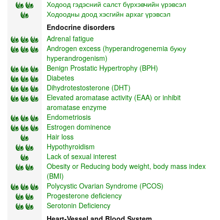
Ходоод гэдэсний салст бүрхэвчийн үрэвсэл
Ходоодны доод хэсгийн архаг үрэвсэл
Endocrine disorders
Adrenal fatigue
Androgen excess (hyperandrogenemia буюу
hyperandrogenism)
Benign Prostatic Hypertrophy (BPH)
Diabetes
Dihydrotestosterone (DHT)
Elevated aromatase activity (EAA) or inhibit
aromatase enzyme
Endometriosis
Estrogen dominence
Hair loss
Hypothyroidism
Lack of sexual interest
Obesity or Reducing body weight, body mass index
(BMI)
Polycystic Ovarian Syndrome (PCOS)
Progesterone deficiency
Serotonin Deficiency
Heart-Vessel and Blood System