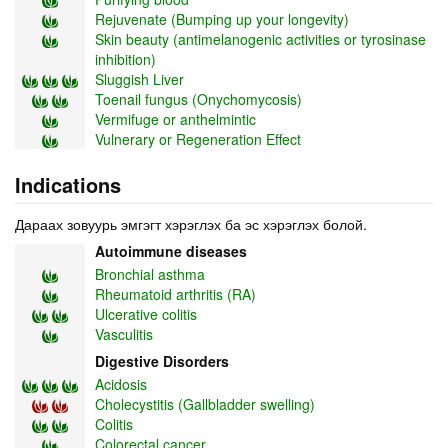
Rejuvenate (Bumping up your longevity)
Skin beauty (antimelanogenic activities or tyrosinase
inhibition)
Sluggish Liver
Toenail fungus (Onychomycosis)
Vermifuge or anthelmintic
Vulnerary or Regeneration Effect
Indications
Дараах зовуурь эмгэгт хэрэглэх ба эс хэрэглэх болой.
Autoimmune diseases
Bronchial asthma
Rheumatoid arthritis (RA)
Ulcerative colitis
Vasculitis
Digestive Disorders
Acidosis
Cholecystitis (Gallbladder swelling)
Colitis
Colorectal cancer