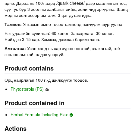
иднэ. Дараа нь 100г аарц /quark cheese/ дээр маалингын тос,
сүү тус бүр 3 хоолны халбагыг хийж, холигчид эргүүлнэ. Шанц
модны холтосоор амталж, 3 цаг дутам иднэ.
Тампон:
Унтахын өмнө тосоо тампонд нэвчүүлж шургуулна.
Нэг удаагийн сувилгаа: 60 хоног. Завсарлага: 30 хоног.
Нийтдээ 3-15 сар. Хэмжээ, дамжаа баримтлана.
Амталгаа:
Усан ханд нь хар хүрэн өнгөтэй, залхагтай, гоё
зөөлөн амттай, элдэв үнэргүй.
Product contains
Орц найрлагыг 100 г.-д шилжүүлж тооцов.
Phytosterols (PS)
Product contained in
Herbal Formula including Flax
Actions