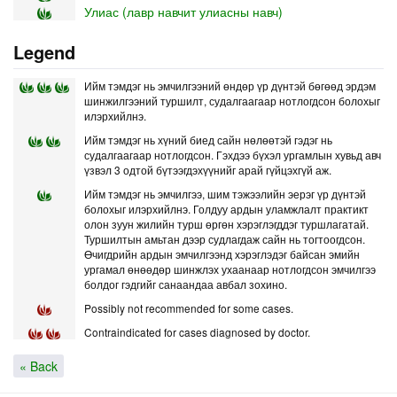
Улиас (лавр навчит улиасны навч)
Legend
Ийм тэмдэг нь эмчилгээний өндөр үр дүнтэй бөгөөд эрдэм
шинжилгээний туршилт, судалгаагаар нотлогдсон болохыг
илэрхийлнэ.
Ийм тэмдэг нь хүний биед сайн нөлөөтэй гэдэг нь
судалгаагаар нотлогдсон. Гэхдээ бүхэл ургамлын хувьд авч
үзвэл 3 одтой бүтээгдэхүүнийг арай гүйцэхгүй аж.
Ийм тэмдэг нь эмчилгээ, шим тэжээлийн эерэг үр дүнтэй
болохыг илэрхийлнэ. Голдуу ардын уламжлалт практикт
олон зуун жилийн турш өргөн хэрэглэгддэг туршлагатай.
Туршилтын амьтан дээр судлагдаж сайн нь тогтоогдсон.
Өчигдрийн ардын эмчилгээнд хэрэглэдэг байсан эмийн
ургамал өнөөдөр шинжлэх ухаанаар нотлогдсон эмчилгээ
болдог гэдгийг санаандаа авбал зохино.
Possibly not recommended for some cases.
Contraindicated for cases diagnosed by doctor.
« Back