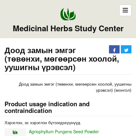
Medicinal Herbs Study Center
Доод замын эмгэг
(төвөнхи, мөгөөрсөн хоолой,
уушигны үрэвсэл)
Доод замын эмгэг (төвөнхи, мөгөөрсөн хоолой, уушигны
үрэвсэл) (монгол)
Product usage indication and
contraindication
Хэрэглэх, эс хэрэглэх бүтээгдэхүүнүүд
Agriophyllum Pungens Seed Powder