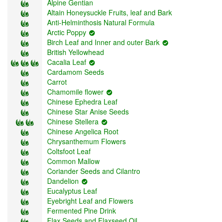
Alpine Gentian
Altain Honeysuckle Fruits, leaf and Bark
Anti-Helminthosis Natural Formula
Arctic Poppy
Birch Leaf and Inner and outer Bark
British Yellowhead
Cacalia Leaf
Cardаmom Seeds
Carrot
Chamomile flower
Chinese Ephedra Leaf
Chinese Star Anise Seeds
Chinese Stellera
Chinese Аngelica Root
Chrysanthemum Flowers
Coltsfoot Leaf
Common Mallow
Coriander Seeds and Cilantro
Dandelion
Eucalyptus Leaf
Eyebright Leaf and Flowers
Fermented Pine Drink
Flax Seeds and Flaxseed Oil