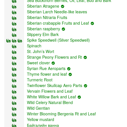
Sea Buckthorn Berries, Oil, Leaf, Bud and Bark
Siberian Atragene
Siberian Larch Needle-like leaves
Siberian Nitraria Fruits
Siberian crabapple Fruits and Leaf
Siberian raspberry
Slippery Elm Bark
Spike Speedwell (Silver Speedwell)
Spinach
St. John’s Wort
Strange Peony Flowers and Rt
Sweet clover
Syrian Rue Aeroparts
Thyme flower and leaf
Turmeric Root
Twinflower Skullcap Aero Parts
Vervain Flowers and Leaf
White Willow Bark and Leaf
Wild Celery Natural Blend
Wild Gentian
Winter Blooming Bergenia Rt and Leaf
Yellow mustard
Байгалийн ванна