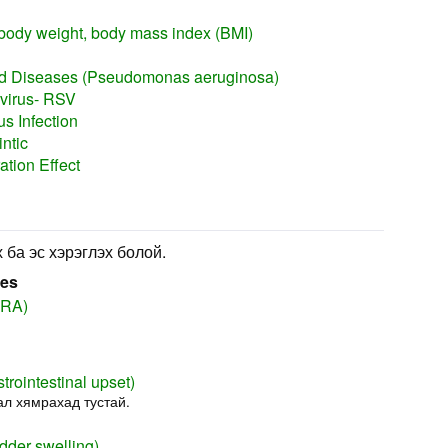
body weight, body mass index (BMI)
 Diseases (Pseudomonas aeruginosa)
 virus- RSV
s Infection
ntic
ation Effect
 ба эс хэрэглэх болой.
ses
(RA)
trointestinal upset)
л хямрахад тустай.
adder swelling)