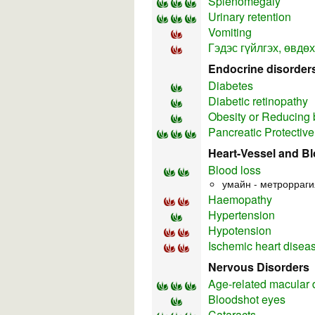
Splenomegaly
Urinary retention
Vomiting
Гэдэс гүйлгэх, өвдөх
Endocrine disorder
Diabetes
Diabetic retinopathy
Obesity or Reducing 
Pancreatic Protective
Heart-Vessel and B
Blood loss
умайн - метрорраги
Haemopathy
Hypertension
Hypotension
Ischemic heart disea
Nervous Disorders
Age-related macular
Bloodshot eyes
Cataracts