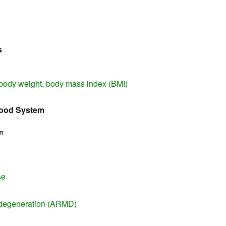
s
body weight, body mass index (BMI)
lood System
я
se
 degeneration (ARMD)