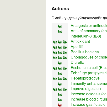
Actions
Эмийн үндсэн үйлдэлүүдийг да
Analgesic or antinocic
Anti-inflammatory (ant
interleukin-6 (IL-6)
Antioxidant
Aperitif
Bacillus bacteria
Cholagogues or choler
Diuretic
Escherichia coli (E-co
Febrifuge (antipyretic
Hepatoprotective
Immunity enhancement
Improve digestion
Increase acidosis (con
Increase blood circul
Increase gastric acidi