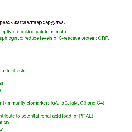
раахь жагсаалтаар харуулъя.
eptive (blocking painful stimuli)
iphlogistic: reduce levels of C-reactive protein: CRP,
etic effects
li)
)
 (Immunity biomarkers IgA, IgG, IgM, C3 and C4)
tribute to potential renal acid load, or PRAL)
ation
ty