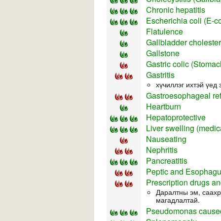
Chronic hepatitis
Escherichia coli (E-co
Flatulence
Gallbladder choleste
Gallstone
Gastric colic (Stomach
Gastritis
хүчиллэг ихтэй үед 
Gastroesophageal re
Heartburn
Hepatoprotective
Liver swelling (medi
Nauseating
Nephritis
Pancreatitis
Peptic and Esophagu
Prescription drugs an
Даралтны эм, саахр
магадлалтай.
Pseudomonas caused