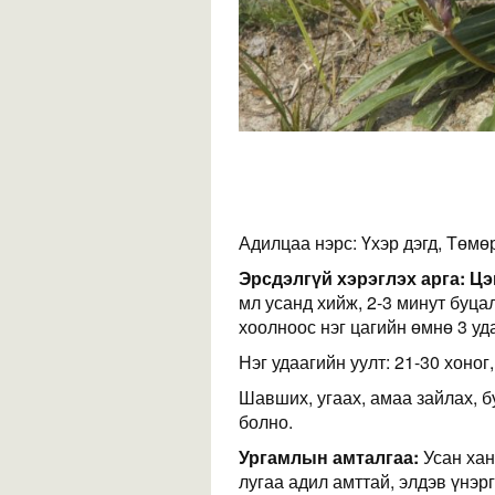
Адилцаа нэрс: Үхэр дэгд, Төмөр
Эрсдэлгүй хэрэглэх арга:
Цэц
мл усанд хийж, 2-3 минут буца
хоолноос нэг цагийн өмнө 3 уд
Нэг удаагийн уулт: 21-30 хоног,
Шавших, угаах, амаа зайлах, б
болно.
Ургамлын амталгаа:
Усан хан
лугаа адил амттай, элдэв үнэрг