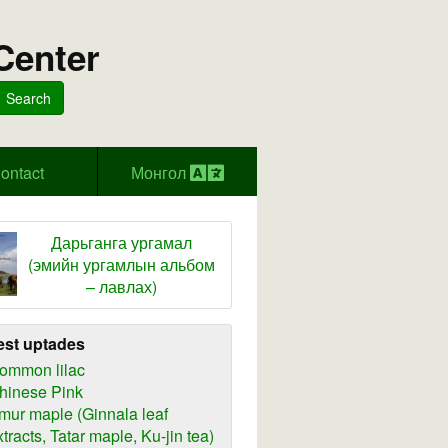
Center
Search
ontact
Монгол
Дарьганга ургамал
(эмийн ургамлын альбом
– лавлах)
est uptades
ommon lilac
hinese Pink
mur maple (Ginnala leaf
xtracts, Tatar maple, Ku-jin tea)