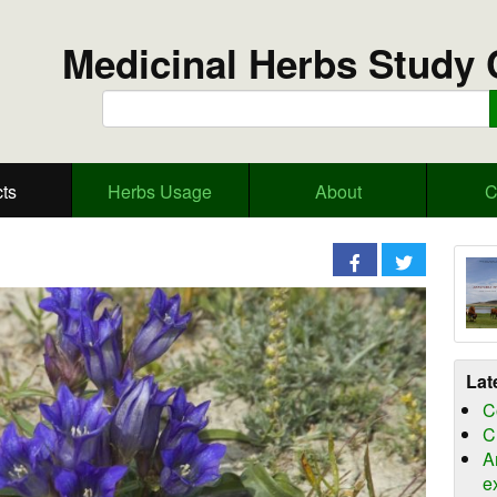
Medicinal Herbs Study 
ts
Herbs Usage
About
C
Lat
C
C
A
e