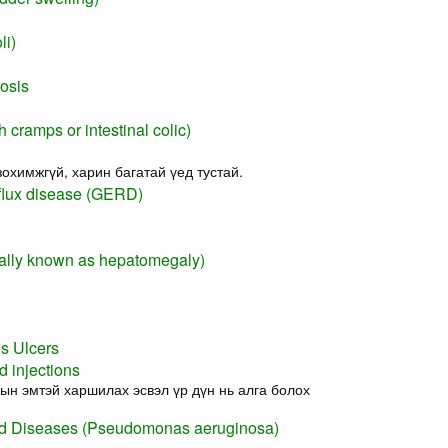
li)
rosis
 cramps or intestinal colic)
зохимжгүй, харин багатай үед тустай.
flux disease (GERD)
cally known as hepatomegaly)
s Ulcers
d injections
ын эмтэй харшилах эсвэл үр дүн нь алга болох
 Diseases (Pseudomonas aeruginosa)