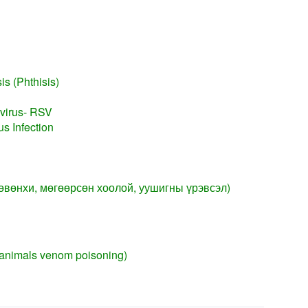
s (Phthisis)
 virus- RSV
s Infection
өвөнхи, мөгөөрсөн хоолой, уушигны үрэвсэл)
(animals venom poisoning)