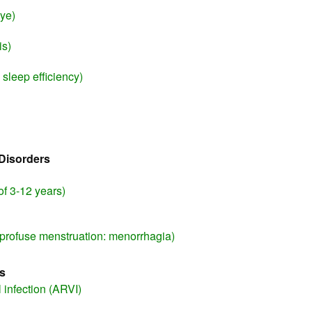
Eye)
is)
sleep efficiency)
Disorders
of 3-12 years)
profuse menstruation: menorrhagia)
s
l infection (ARVI)