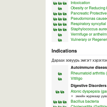
Intoxication
Obesity or Reducing 
Pancreatic Protective
Pseudomonas caused
Respiratory syncytial
Staphylococcus aureu
Vermifuge or anthelmi
Vulnerary or Regener
Indications
Дараах зовуурь эмгэгт хэрэглэх
Autoimmune disea
Rheumatoid arthritis 
Vitiligo
Digestive Disorders
Atonic dyspepsia (gas
эмийн журмаар уува
Bacillus bacteria
Cholecystitis (Gallbl