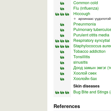
Common cold
Flu (influenza)
Hiccough
архинаас үүдэлэтэй
Pneunmonia
Pulmonary tuberculosi
Purulent otitis media
Respiratory syncytial
Staphylococcus aureu
Tobacco addiction
Tonsillitis
sinusitis
Доод замын эмгэг (т
Хоолой сөөх
Хоолойн бах
Skin diseases
Bug Bite and Stings 
References