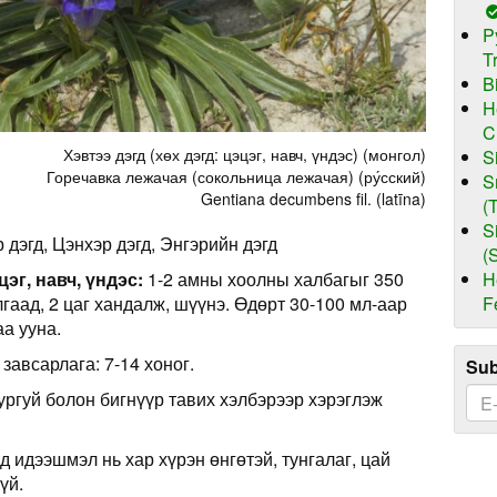
P
T
B
H
C
Хэвтээ дэгд (хөх дэгд: цэцэг, навч, үндэс) (монгол)
S
Горечавка лежачая (сокольница лежачая) (ру́сский)
S
Gentiana decumbens fil. (latīna)
(
S
 дэгд, Цэнхэр дэгд, Энгэрийн дэгд
(
H
эг, навч, үндэс:
1-2 амны хоолны халбагыг 350
F
лгаад, 2 цаг хандалж, шүүнэ. Өдөрт 30-100 мл-аар
аа ууна.
 завсарлага: 7-14 хоног.
Sub
ургуй болон бигнүүр тавих хэлбэрээр хэрэглэж
д идээшмэл нь хар хүрэн өнгөтэй, тунгалаг, цай
үй.