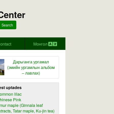
Center
Search
ontact
Монгол
Дарьганга ургамал
(эмийн ургамлын альбом
– лавлах)
est uptades
ommon lilac
hinese Pink
mur maple (Ginnala leaf
xtracts, Tatar maple, Ku-jin tea)