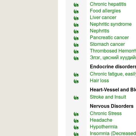
Chronic hepatitis
Food allergies
Liver cancer
Nephritic syndrome
Nephritis
Pancreatic cancer
Stomach cancer
Thrombosed Hemorr
Элэг, цөсний хүүдий
Endocrine disorder
Chronic fatigue, easil
Hair loss
Heart-Vessel and B
Stroke and Insult
Nervous Disorders
Chronic Stress
Headache
Hypothermia
Insomnia (Decreased 