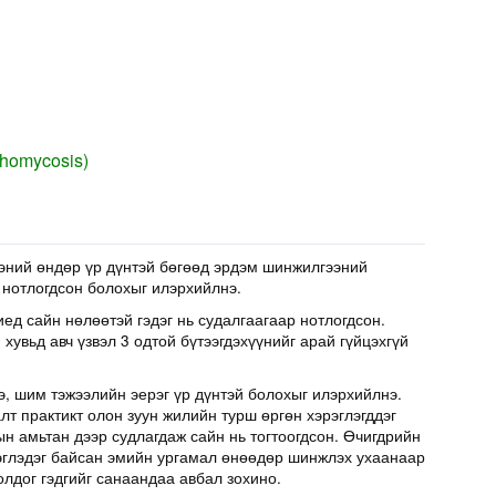
chomycosis)
эний өндөр үр дүнтэй бөгөөд эрдэм шинжилгээний
 нотлогдсон болохыг илэрхийлнэ.
иед сайн нөлөөтэй гэдэг нь судалгаагаар нотлогдсон.
хувьд авч үзвэл 3 одтой бүтээгдэхүүнийг арай гүйцэхгүй
э, шим тэжээлийн эерэг үр дүнтэй болохыг илэрхийлнэ.
т практикт олон зуун жилийн турш өргөн хэрэглэгддэг
н амьтан дээр судлагдаж сайн нь тогтоогдсон. Өчигдрийн
эглэдэг байсан эмийн ургамал өнөөдөр шинжлэх ухаанаар
олдог гэдгийг санаандаа авбал зохино.