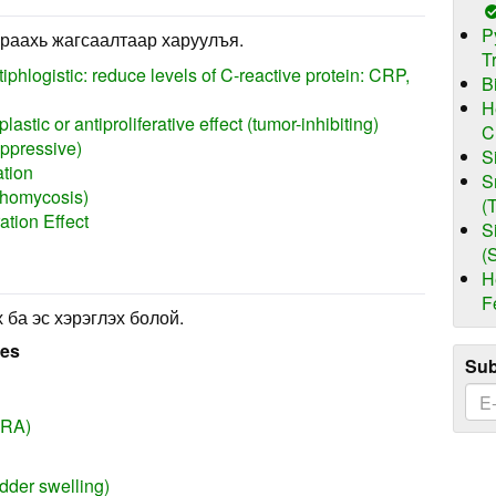
P
раахь жагсаалтаар харуулъя.
T
iphlogistic: reduce levels of C-reactive protein: CRP,
B
H
astic or antiproliferative effect (tumor-inhibiting)
C
uppressive)
S
ation
S
chomycosis)
(
ation Effect
S
(
H
F
 ба эс хэрэглэх болой.
ses
Sub
(RA)
adder swelling)