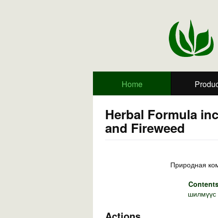
Home
Produc
Herbal Formula inc
and Fireweed
Природная ком
Contents
шилмүүс 
Actions