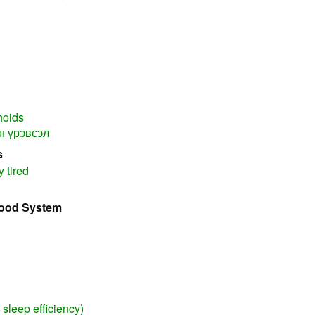
hoids
н үрэвсэл
s
y tired
lood System
sleep efficiency)