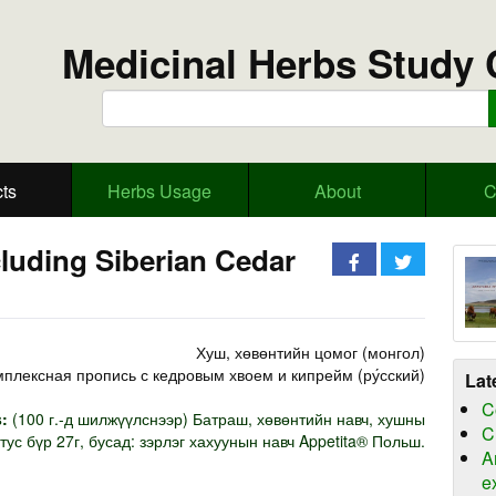
Medicinal Herbs Study 
ts
Herbs Usage
About
C
luding Siberian Cedar
Хуш, хөвөнтийн цомог (монгол)
плексная пропись с кедровым хвоем и кипрейм (ру́сский)
Lat
C
:
(100 г.-д шилжүүлснээр) Батраш, хөвөнтийн навч, хушны
C
тус бүр 27г, бусад: зэрлэг хахуунын навч Appetita® Польш.
A
e