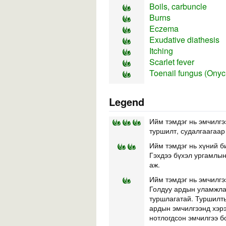
Boils, carbuncle
Burns
Eczema
Exudative diathesis
Itching
Scarlet fever
Toenail fungus (Ony
Legend
Ийм тэмдэг нь эмчилгэ
туршилт, судалгаагаар
Ийм тэмдэг нь хүний б
Гэхдээ бүхэл ургамлын 
аж.
Ийм тэмдэг нь эмчилгэ
Голдуу ардын уламжлал
туршлагатай. Туршилты
ардын эмчилгээнд хэр
нотлогдсон эмчилгээ б