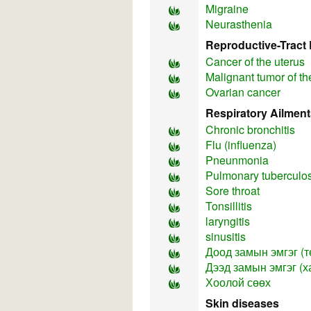
Migraine
Neurasthenia
Reproductive-Tract 
Cancer of the uterus
Malignant tumor of th
Ovarian cancer
Respiratory Ailment
Chronic bronchitis
Flu (influenza)
Pneunmonia
Pulmonary tuberculosi
Sore throat
Tonsillitis
laryngitis
sinusitis
Доод замын эмгэг (т
Дээд замын эмгэг (х
Хоолой сөөх
Skin diseases