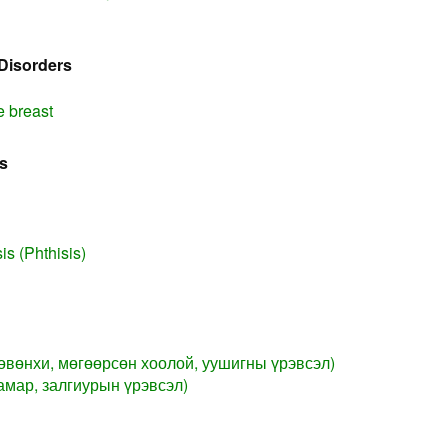
Disorders
e breast
s
s (Phthisis)
өвөнхи, мөгөөрсөн хоолой, уушигны үрэвсэл)
амар, залгиурын үрэвсэл)