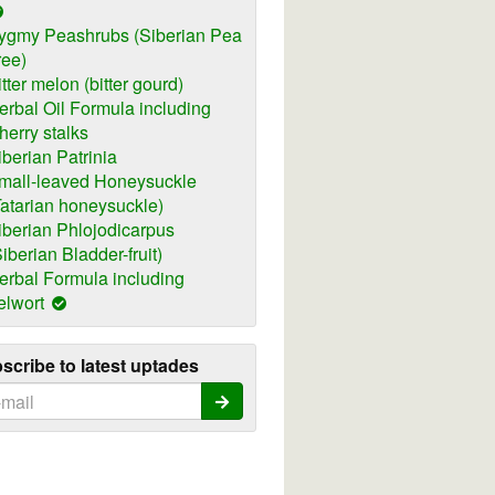
ygmy Peashrubs (Siberian Pea
ree)
itter melon (bitter gourd)
erbal Oil Formula including
herry stalks
iberian Patrinia
mall-leaved Honeysuckle
Tatarian honeysuckle)
iberian Phlojodicarpus
Siberian Bladder-fruit)
erbal Formula including
elwort
scribe to latest uptades