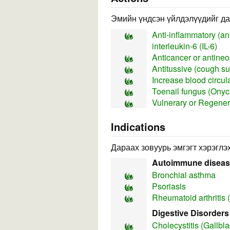
Эмийн үндсэн үйлдэлүүдийг да
Anti-inflammatory (ant
interleukin-6 (IL-6)
Anticancer or antineopl
Antitussive (cough s
Increase blood circul
Toenail fungus (Ony
Vulnerary or Regener
Indications
Дараах зовуурь эмгэгт хэрэглэх
Autoimmune disea
Bronchial asthma
Psoriasis
Rheumatoid arthritis 
Digestive Disorders
Cholecystitis (Gallbl