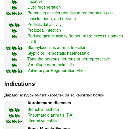
Laxative
Liver regeneration
Promoting accelerated tissue regeneration (skin,
muscle, bone, and nerves)
Protisticidal activity
Protozoal infection
Reduce gastric acidity (to neutralize excess stomach
acid)
Staphylococcus aureus Infection
Styptic or Hemostatic haemostatic
Tone the nervous neurons or neuroprotective
Vermifuge or anthelmintic
Vulnerary or Regeneration Effect
Indications
Дараах зовуурь эмгэгт хэрэглэх ба эс хэрэглэх болой.
Autoimmune diseases
Bronchial asthma
Rheumatoid arthritis (RA)
Ulcerative colitis
Bone, Muscle System