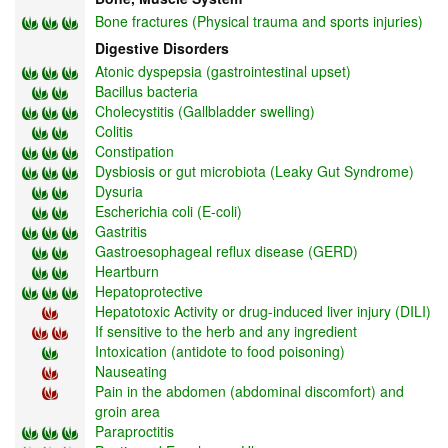
Bone fractures (Physical trauma and sports injuries)
Digestive Disorders
Atonic dyspepsia (gastrointestinal upset)
Bacillus bacteria
Cholecystitis (Gallbladder swelling)
Colitis
Constipation
Dysbiosis or gut microbiota (Leaky Gut Syndrome)
Dysuria
Escherichia coli (E-coli)
Gastritis
Gastroesophageal reflux disease (GERD)
Heartburn
Hepatoprotective
Hepatotoxic Activity or drug-induced liver injury (DILI)
If sensitive to the herb and any ingredient
Intoxication (antidote to food poisoning)
Nauseating
Pain in the abdomen (abdominal discomfort) and
groin area
Paraproctitis