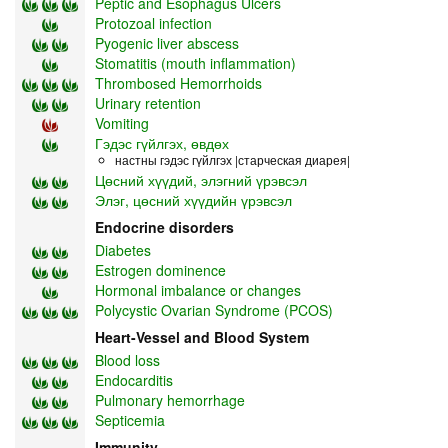
Peptic and Esophagus Ulcers
Protozoal infection
Pyogenic liver abscess
Stomatitis (mouth inflammation)
Thrombosed Hemorrhoids
Urinary retention
Vomiting
Гэдэс гүйлгэх, өвдөх
настны гэдэс гүйлгэх |старческая диарея|
Цөсний хүүдий, элэгний үрэвсэл
Элэг, цөсний хүүдийн үрэвсэл
Endocrine disorders
Diabetes
Estrogen dominence
Hormonal imbalance or changes
Polycystic Ovarian Syndrome (PCOS)
Heart-Vessel and Blood System
Blood loss
Endocarditis
Pulmonary hemorrhage
Septicemia
Immunity