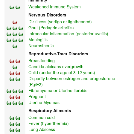
Weakened Immune System
Nervous Disorders
Dizziness (vertigo or lightheaded)
Gout (Podagric arthritis)
Intraocular inflammation (posterior uveitis)
Meningitis
Neurasthenia
Reproductive-Tract Disorders
Breastfeeding
Candida albicans overgrowth
Child (under the age of 3-12 years)
Disparity between estrogen and progesterone
(Pg/E2)
Fibromyoma or Uterine fibroids
Pregnant
Uterine Myomas
Respiratory Ailments
Common cold
Fever (hyperthermia)
Lung Abscess