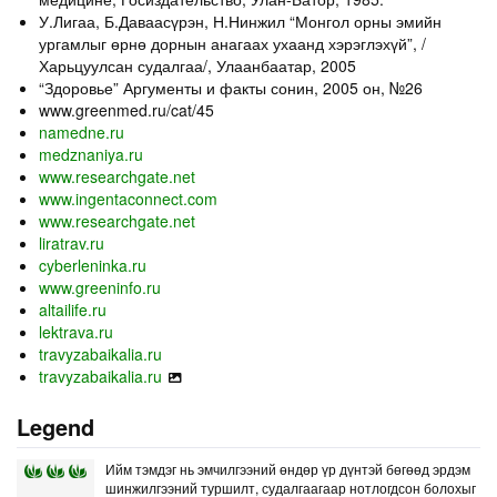
У.Лигаа, Б.Даваасүрэн, Н.Нинжил “Монгол орны эмийн
ургамлыг өрнө дорнын анагаах ухаанд хэрэглэхүй”, /
Харьцуулсан судалгаа/, Улаанбаатар, 2005
“Здоровье” Аргументы и факты сонин, 2005 он, №26
www.greenmed.ru/cat/45
namedne.ru
medznaniya.ru
www.researchgate.net
www.ingentaconnect.com
www.researchgate.net
liratrav.ru
cyberleninka.ru
www.greeninfo.ru
altailife.ru
lektrava.ru
travyzabaikalia.ru
travyzabaikalia.ru
Legend
Ийм тэмдэг нь эмчилгээний өндөр үр дүнтэй бөгөөд эрдэм
шинжилгээний туршилт, судалгаагаар нотлогдсон болохыг