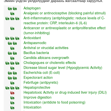
Эмийн үндсэн үйлдэлүүдийг дараахь жагсаалтаар харуулъя.
Adaptogen
Analgesic or antinociceptive (blocking painful stimuli)
Anti-inflammatory (antiphlogistic: reduce levels of C-
reactive protein: CRP, interleukin-6 (IL-6)
Anticancer or antineoplastic or antiproliferative effect
(tumor-inhibiting)
Antioxidant
Antispasmodic
Antiviral or virucidal activities
Bacillus bacteria
Candida albicans overgrowth
Cholagogues or choleretic effects
Dicrease blood sugar level (Hypoglycemic Activity)
Escherichia coli (E-coli)
Expectorant action
Febrifuge (antipyretic)
Hepatoprotective
Hepatotoxic Activity or drug-induced liver injury (DILI)
Improve digestion
Intoxication (antidote to food poisoning)
Intoxication