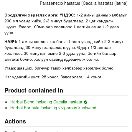
Parasenecio hastatus (Cacalia hastata) (latīna)
Эрсдэлгүй хэрэглэх арга: ҮНДЭС:
1-2 амны цайны халбагыг
200 мл усанд хийж, 2-3 минут буцалгаад, 2 цаг хандалж,
шүүнэ. Өдөрт 100мл-аар хоолноос 1 цагийн өмнө 1-2 удаа
ууна.
НАВЧ:
1 амны хоолны халбагыг 1 аяга усанд хийж 2-3 минут
буцалгаад 30 минут хандалж, шүүнэ. Өдөрт 1/3 аягаар
хоолноос 30 минутын өмнө 2-3 удаа ууна. Зөгийн балаар
амталж болно. Халуун саванд идээшүүлж болно.
Угааж шавших, бигнүүр тавих хэлбэрээр хэрэглэж болно.
Нэг удаагийн уулт: 28 хоног. Завсарлага: 14 хоног.
Product contained in
Herbal Blend including Cacalia hastata
Herbal Formula including viviparous knotweed
Actions