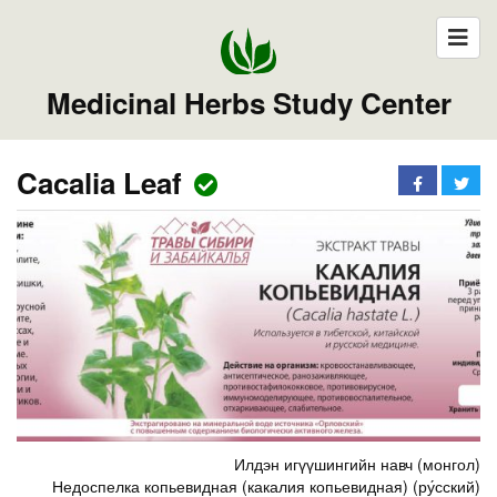
Medicinal Herbs Study Center
Cacalia Leaf
Илдэн игүүшингийн навч (монгол)
Недоспелка копьевидная (какалия копьевидная) (ру́сский)