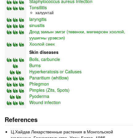
Staphylococcus aureus Infection
Tonsillitis
халуунтай
laryngitis
sinusitis
Доод замын эмгэг (төвөнхи, мөгөөрсөн хоолой,
уушигны үрэвсэл)
Хоолой сөөх
Skin diseases
Boils, carbuncle
Burns
Hyperkeratosis or Calluses
Panaritium (whitlow)
Phlegmon
Pimples (Zits, Spots)
Pyoderma
Wound infection
References
Ц.Хайдав Лекарственные растения в Монгольской
медицине, Госиздательство, Улан-Батор, 1985.