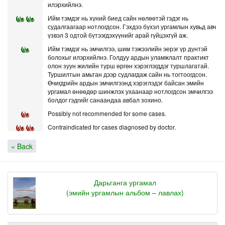
илэрхийлнэ.
Ийм тэмдэг нь хүний биед сайн нөлөөтэй гэдэг нь
судалгаагаар нотлогдсон. Гэхдээ бүхэл ургамлын хувьд авч
үзвэл 3 одтой бүтээгдэхүүнийг арай гүйцэхгүй аж.
Ийм тэмдэг нь эмчилгээ, шим тэжээлийн эерэг үр дүнтэй
болохыг илэрхийлнэ. Голдуу ардын уламжлалт практикт
олон зуун жилийн турш өргөн хэрэглэгддэг туршлагатай.
Туршилтын амьтан дээр судлагдаж сайн нь тогтоогдсон.
Өчигдрийн ардын эмчилгээнд хэрэглэдэг байсан эмийн
ургамал өнөөдөр шинжлэх ухаанаар нотлогдсон эмчилгээ
болдог гэдгийг санаандаа авбал зохино.
Possibly not recommended for some cases.
Contraindicated for cases diagnosed by doctor.
« Back
Дарьганга ургамал
(эмийн ургамлын альбом – лавлах)