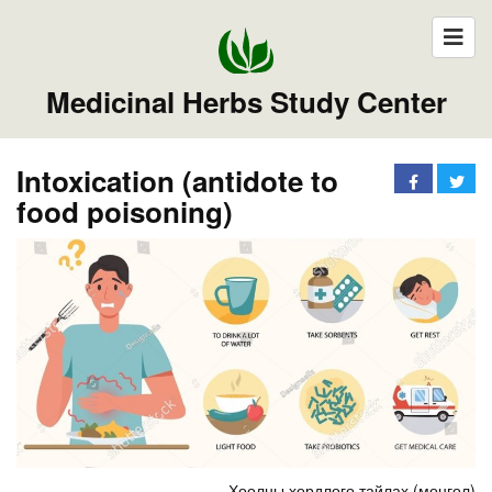
Medicinal Herbs Study Center
Intoxication (antidote to
food poisoning)
Хоолны хордлого тайлах (монгол)