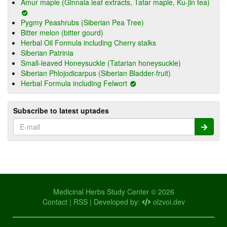
Amur maple (Ginnala leaf extracts, Tatar maple, Ku-jin tea)
Pygmy Peashrubs (Siberian Pea Tree)
Bitter melon (bitter gourd)
Herbal Oil Formula including Cherry stalks
Siberian Patrinia
Small-leaved Honeysuckle (Tatarian honeysuckle)
Siberian Phlojodicarpus (Siberian Bladder-fruit)
Herbal Formula including Felwort
Subscribe to latest uptades
Medicinal Herbs Study Center © 2026
Contact
|
RSS
| Developed by:
olzvoi.dev