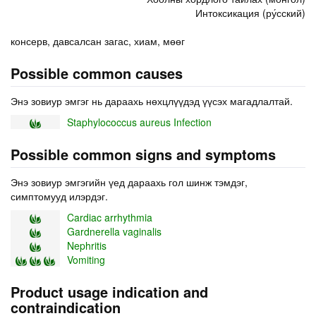
Интоксикация (ру́сский)
консерв, давсалсан загас, хиам, мөөг
Possible common causes
Энэ зовиур эмгэг нь дараахь нөхцлүүдэд үүсэх магадлалтай.
Staphylococcus aureus Infection
Possible common signs and symptoms
Энэ зовиур эмгэгийн үед дараахь гол шинж тэмдэг,
симптомууд илэрдэг.
Cardiac arrhythmia
Gardnerella vaginalis
Nephritis
Vomiting
Product usage indication and
contraindication