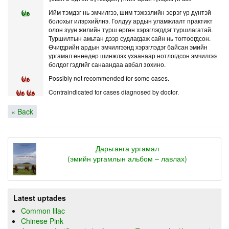
Ийм тэмдэг нь эмчилгээ, шим тэжээлийн эерэг үр дүнтэй
болохыг илэрхийлнэ. Голдуу ардын уламжлалт практикт
олон зуун жилийн турш өргөн хэрэглэгддэг туршлагатай.
Туршилтын амьтан дээр судлагдаж сайн нь тогтоогдсон.
Өчигдрийн ардын эмчилгээнд хэрэглэдэг байсан эмийн
ургамал өнөөдөр шинжлэх ухаанаар нотлогдсон эмчилгээ
болдог гэдгийг санаандаа авбал зохино.
Possibly not recommended for some cases.
Contraindicated for cases diagnosed by doctor.
« Back
Дарьганга ургамал
(эмийн ургамлын альбом – лавлах)
Latest uptades
Common lilac
Chinese Pink