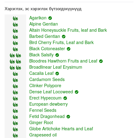
Хэрэглэх, эс хэрэглэх бүтээгдэхүүнүүд
Agarikon
Alpine Gentian
Altain Honeysuckle Fruits, leaf and Bark
Barbed Gentian
Bird Cherry Fruits, Leaf and Bark
Black Cotoneaster
Black Salsify
Bloodres Hawthorn Fruits and Leaf
Broadlinear Leaf Erysimum
Cacalia Leaf
Cardаmom Seeds
Clinker Polypore
Dense Leaf Locoweed
Erect Hypecoum
European dewberry
Fennel Seeds
Fetid Dragonhead
Ginger Root
Globe Artichoke Hearts and Leaf
Grapeseed oil