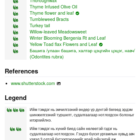
Thoroughwax
Thyme Infused Olive Oil
Thyme flower and leaf
Tumbleweed Bracts
Turkey tail
Willow-leaved Meadowsweet
Winter Blooming Bergenia Rt and Leaf
Yellow Toad flax Flowers and Leaf
Башига /улаан башига, халтар цэцгийн цэцэг, навч/
(Odontites rubra)
References
www.shutterstock.com
Legend
Ийм тэмдэг нь эмчилгээний өндөр үр дүнтэй бөгөөд эрдэм
шинжилгээний туршилт, судалгаагаар нотлогдсон болохыг
илэрхийлнэ.
Ийм тэмдэг нь хүний биед сайн нөлөөтэй гэдэг нь
судалгаагаар нотлогдсон. Гэхдээ бүхэл ургамлын хувьд авч
үзвэл 3 одтой бүтээгдэхүүнийг арай гүйцэхгүй аж.