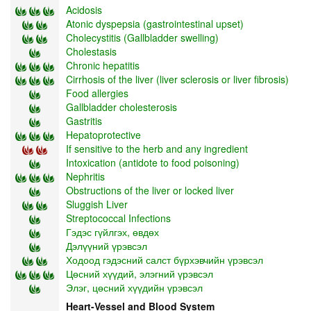
Acidosis
Atonic dyspepsia (gastrointestinal upset)
Cholecystitis (Gallbladder swelling)
Cholestasis
Chronic hepatitis
Cirrhosis of the liver (liver sclerosis or liver fibrosis)
Food allergies
Gallbladder cholesterosis
Gastritis
Hepatoprotective
If sensitive to the herb and any ingredient
Intoxication (antidote to food poisoning)
Nephritis
Obstructions of the liver or locked liver
Sluggish Liver
Streptococcal Infections
Гэдэс гүйлгэх, өвдөх
Дэлүүний үрэвсэл
Ходоод гэдэсний салст бүрхэвчийн үрэвсэл
Цөсний хүүдий, элэгний үрэвсэл
Элэг, цөсний хүүдийн үрэвсэл
Heart-Vessel and Blood System