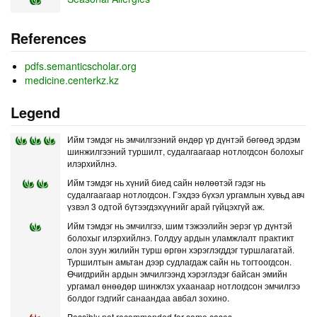
References
pdfs.semanticscholar.org
medicine.centerkz.kz
Legend
Ийм тэмдэг нь эмчилгээний өндөр үр дүнтэй бөгөөд эрдэм
шинжилгээний туршилт, судалгаагаар нотлогдсон болохыг
илэрхийлнэ.
Ийм тэмдэг нь хүний биед сайн нөлөөтэй гэдэг нь
судалгаагаар нотлогдсон. Гэхдээ бүхэл ургамлын хувьд авч
үзвэл 3 одтой бүтээгдэхүүнийг арай гүйцэхгүй аж.
Ийм тэмдэг нь эмчилгээ, шим тэжээлийн эерэг үр дүнтэй
болохыг илэрхийлнэ. Голдуу ардын уламжлалт практикт
олон зуун жилийн турш өргөн хэрэглэгддэг туршлагатай.
Туршилтын амьтан дээр судлагдаж сайн нь тогтоогдсон.
Өчигдрийн ардын эмчилгээнд хэрэглэдэг байсан эмийн
ургамал өнөөдөр шинжлэх ухаанаар нотлогдсон эмчилгээ
болдог гэдгийг санаандаа авбал зохино.
Possibly not recommended for some cases.