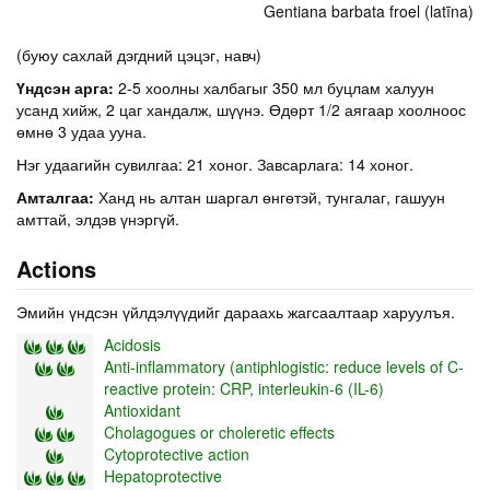
Gentiana barbata froel (latīna)
(буюу сахлай дэгдний цэцэг, навч)
Үндсэн арга:
2-5 хоолны халбагыг 350 мл буцлам халуун
усанд хийж, 2 цаг хандалж, шүүнэ. Өдөрт 1/2 аягаар хоолноос
өмнө 3 удаа ууна.
Нэг удаагийн сувилгаа: 21 хоног. Завсарлага: 14 хоног.
Амталгаа:
Ханд нь алтан шаргал өнгөтэй, тунгалаг, гашуун
амттай, элдэв үнэргүй.
Actions
Эмийн үндсэн үйлдэлүүдийг дараахь жагсаалтаар харуулъя.
Acidosis
Anti-inflammatory (antiphlogistic: reduce levels of C-
reactive protein: CRP, interleukin-6 (IL-6)
Antioxidant
Cholagogues or choleretic effects
Cytoprotective action
Hepatoprotective