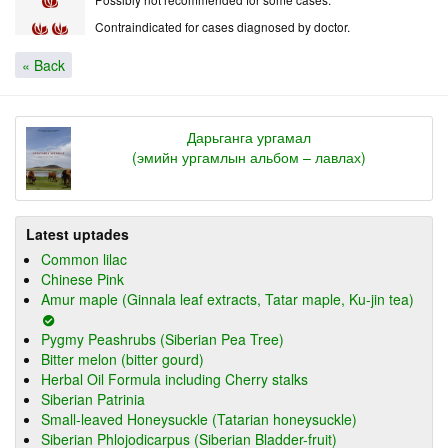
Contraindicated for cases diagnosed by doctor.
« Back
Дарьганга ургамал
(эмийн ургамлын альбом – лавлах)
Latest uptades
Common lilac
Chinese Pink
Amur maple (Ginnala leaf extracts, Tatar maple, Ku-jin tea)
Pygmy Peashrubs (Siberian Pea Tree)
Bitter melon (bitter gourd)
Herbal Oil Formula including Cherry stalks
Siberian Patrinia
Small-leaved Honeysuckle (Tatarian honeysuckle)
Siberian Phlojodicarpus (Siberian Bladder-fruit)