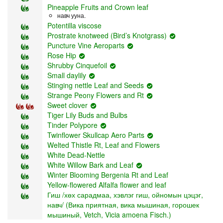
Pineapple Fruits and Crown leaf
навч ууна.
Potentilla viscose
Prostrate knotweed (Bird’s Knotgrass)
Puncture Vine Aeroparts
Rose Hip
Shrubby Cinquefoil
Small daylily
Stinging nettle Leaf and Seeds
Strange Peony Flowers and Rt
Sweet clover
Tiger Lily Buds and Bulbs
Tinder Polypore
Twinflower Skullcap Aero Parts
Welted Thistle Rt, Leaf and Flowers
White Dead-Nettle
White Willow Bark and Leaf
Winter Blooming Bergenia Rt and Leaf
Yellow-flowered Alfalfa flower and leaf
Гиш /хөх сарадмаа, хэвлэг гиш, ойномын цэцэг,
навч/ (Вика приятная, вика мышиная, горошек
мышиный, Vetch, Vicia amoena Fisch.)