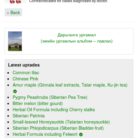
Contraindicated for cases diagnosed by doctor.
« Back
Дарьганга ургамал
(эмийн ургамлын альбом – лавлах)
Latest uptades
Common lilac
Chinese Pink
Amur maple (Ginnala leaf extracts, Tatar maple, Ku-jin tea)
Pygmy Peashrubs (Siberian Pea Tree)
Bitter melon (bitter gourd)
Herbal Oil Formula including Cherry stalks
Siberian Patrinia
Small-leaved Honeysuckle (Tatarian honeysuckle)
Siberian Phlojodicarpus (Siberian Bladder-fruit)
Herbal Formula including Felwort