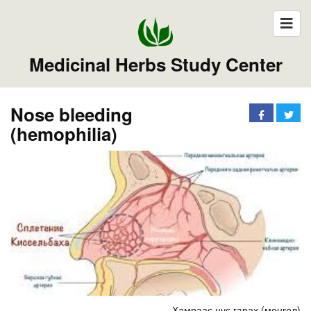
Medicinal Herbs Study Center
Nose bleeding
(hemophilia)
Хамраас цус гарах (монгол)