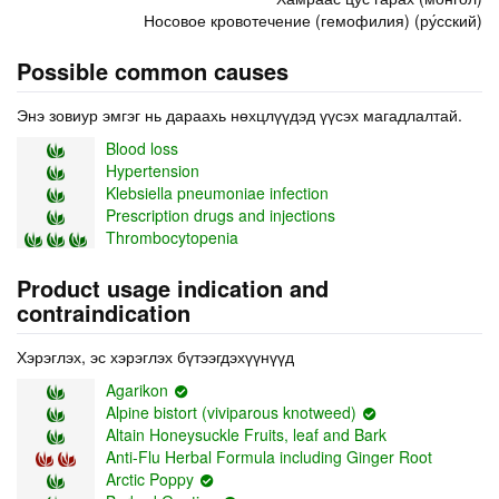
Носовое кровотечение (гемофилия) (ру́сский)
Possible common causes
Энэ зовиур эмгэг нь дараахь нөхцлүүдэд үүсэх магадлалтай.
Blood loss
Hypertension
Klebsiella pneumoniae infection
Prescription drugs and injections
Thrombocytopenia
Product usage indication and
contraindication
Хэрэглэх, эс хэрэглэх бүтээгдэхүүнүүд
Agarikon
Alpine bistort (viviparous knotweed)
Altain Honeysuckle Fruits, leaf and Bark
Anti-Flu Herbal Formula including Ginger Root
Arctic Poppy