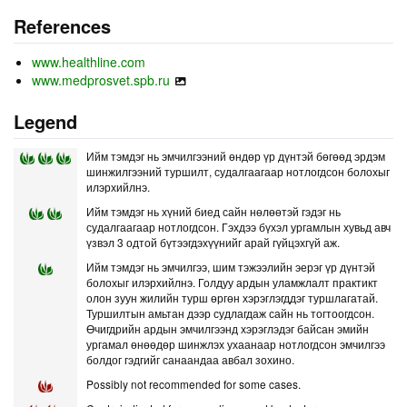
References
www.healthline.com
www.medprosvet.spb.ru
Legend
Ийм тэмдэг нь эмчилгээний өндөр үр дүнтэй бөгөөд эрдэм
шинжилгээний туршилт, судалгаагаар нотлогдсон болохыг
илэрхийлнэ.
Ийм тэмдэг нь хүний биед сайн нөлөөтэй гэдэг нь
судалгаагаар нотлогдсон. Гэхдээ бүхэл ургамлын хувьд авч
үзвэл 3 одтой бүтээгдэхүүнийг арай гүйцэхгүй аж.
Ийм тэмдэг нь эмчилгээ, шим тэжээлийн эерэг үр дүнтэй
болохыг илэрхийлнэ. Голдуу ардын уламжлалт практикт
олон зуун жилийн турш өргөн хэрэглэгддэг туршлагатай.
Туршилтын амьтан дээр судлагдаж сайн нь тогтоогдсон.
Өчигдрийн ардын эмчилгээнд хэрэглэдэг байсан эмийн
ургамал өнөөдөр шинжлэх ухаанаар нотлогдсон эмчилгээ
болдог гэдгийг санаандаа авбал зохино.
Possibly not recommended for some cases.