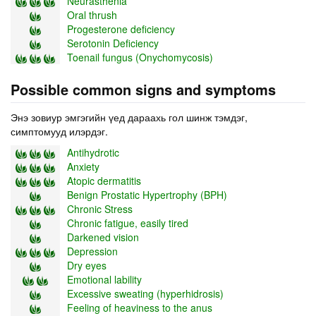
Neurasthenia
Oral thrush
Progesterone deficiency
Serotonin Deficiency
Toenail fungus (Onychomycosis)
Possible common signs and symptoms
Энэ зовиур эмгэгийн үед дараахь гол шинж тэмдэг,
симптомууд илэрдэг.
Antihydrotic
Anxiety
Atopic dermatitis
Benign Prostatic Hypertrophy (BPH)
Chronic Stress
Chronic fatigue, easily tired
Darkened vision
Depression
Dry eyes
Emotional lability
Excessive sweating (hyperhidrosis)
Feeling of heaviness to the anus