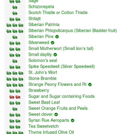
Sage
Schizonepeta
Scotch Thistle or Cotton Thistle
Shilajit
Siberian Patrinia
Siberian Phlojodicarpus (Siberian Bladder-fruit)
Siberian Pine
Silverweed
Small Motherwort (Small lion’s tail)
Small daylily
Solomon’s seal
Spike Speedwell (Silver Speedwell)
St. John’s Wort
Stone Bramble
Strange Peony Flowers and Rt
Strawberry
Sugar and Sugar containing Foods
Sweet Basil Leaf
Sweet Orange Fruits and Peels
Sweet clover
Syrian Rue Aeroparts
Tea Sweetvetch
Thyme Infused Olive Oil