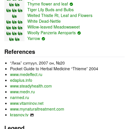
Thyme flower and leaf
Tiger Lily Buds and Bulbs
Welted Thistle Rt, Leaf and Flowers
White Dead-Nettle
Willow-leaved Meadowsweet
Woolly Panzeria Aeroparts
Yarrow
References
“Лиза” сэтгүүл, 2007 он, №20
Pocket Guide to Herbal Medicine “Thieme” 2004
www.medeffect.ru
edaplus.info
www.steadyhealth.com
www.medn.ru
narmed.ru
www.vitaminov.net
www.mynaturaltreatment.com
krasnov.tv
Legend