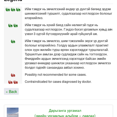
Ийм тэмдэг нь эмчилгээний өндөр үр дүнтэй бөгөөд эрдэм
шинжилгээний туршилт, судалгаагаар нотлогдсон болохыг
илэрхийлнэ.
Ийм тэмдэг нь хүний биед сайн нөлөөтэй гэдэг нь
судалгаагаар нотлогдсон. Гэхдээ бүхэл ургамлын хувьд авч
үзвэл 3 одтой бүтээгдэхүүнийг арай гүйцэхгүй аж.
Ийм тэмдэг нь эмчилгээ, шим тэжээлийн эерэг үр дүнтэй
болохыг илэрхийлнэ. Голдуу ардын уламжлалт практикт
олон зуун жилийн турш өргөн хэрэглэгддэг туршлагатай.
Туршилтын амьтан дээр судлагдаж сайн нь тогтоогдсон.
Өчигдрийн ардын эмчилгээнд хэрэглэдэг байсан эмийн
ургамал өнөөдөр шинжлэх ухаанаар нотлогдсон эмчилгээ
болдог гэдгийг санаандаа авбал зохино.
Possibly not recommended for some cases.
Contraindicated for cases diagnosed by doctor.
« Back
Дарьганга ургамал
(эмийн ургамлын альбом – лавлах)