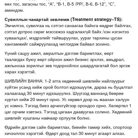
өөх тос, загасны тос, “А”, “В-1, В-5 /РР/, В-6, В-12”, “С”,
аминдэм.
Сувиллын чанартай зөвлөмж
(Treatment strategy
–
TS)
:
Эмчилгээ, сувилгаа нь сэтгэл санаагаа байнга өөдрөг байлгах,
сэтгэл дотроо сөрөг мэссежээ хадгалахгүй байх /хэн нэгэнтээ
хуваалцах/, мэдрэлийг тайвшруулах, уураг тархины цусан
хангамжийг сайжруулахад чиглэгдэж байвал зохино.
Үүний сацуу ажил, амралтын дэглэм баримтлах, өөрт
таалагдах буюу өөрт ойрхон ажил бизнес эрхлэх, амьдрал,
ажлынхаа зорилгыг зөв тодорхойлох шаардлагатай бол эргэж
харах хэрэгтэй.
ШИВЛИЙН ВАННА: 1-2 атга хөдөөний шивлийн найлзуурыг
хүйтэн усанд хийж орой болтол идээшүүлж, дараа нь буцалтал
халаагаад 30 минут идээшүүлнэ. Шүүгээд ваннанд бөөрөө
хүртэл хийж 20 минут орно. Ус хөрвөл дээр нь жаахан халуун
ус нэмнэ. Тэгээд биеэ арчихгүйгээр орондоо орно. Хөлөртөл 1
цаг орчим хэвтэнэ. Тэгээд цагаан даавуугаа солино. Хөдөөний
шивлийг хушганы навчаар орлуулж болно.
Өдрийн дэглэм сайн баримтлах, биеийн тамир хийх, спортоор
хичээллэх хэрэгтэй. Өдөрт доод тал 30 минут агаарт алхах.