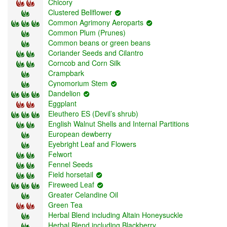
Chicory
Clustered Bellflower
Common Agrimony Aeroparts
Common Plum (Prunes)
Common beans or green beans
Coriander Seeds and Cilantro
Corncob and Corn Silk
Crampbark
Cynomorium Stem
Dandelion
Eggplant
Eleuthero ES (Devil’s shrub)
English Walnut Shells and Internal Partitions
European dewberry
Eyebright Leaf and Flowers
Felwort
Fennel Seeds
Field horsetail
Fireweed Leaf
Greater Celandine Oil
Green Tea
Herbal Blend including Altain Honeysuckle
Herbal Blend including Blackberry