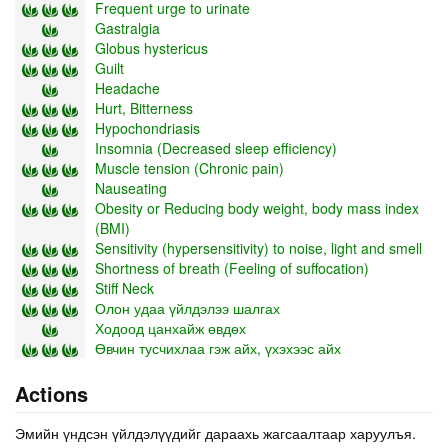
Frequent urge to urinate
Gastralgia
Globus hystericus
Guilt
Headache
Hurt, Bitterness
Hypochondriasis
Insomnia (Decreased sleep efficiency)
Muscle tension (Chronic pain)
Nauseating
Obesity or Reducing body weight, body mass index
(BMI)
Sensitivity (hypersensitivity) to noise, light and smell
Shortness of breath (Feeling of suffocation)
Stiff Neck
Олон удаа үйлдэлээ шалгах
Ходоод цанхайж өвдөх
Өвчин тусчихлаа гэж айх, үхэхээс айх
Actions
Эмийн үндсэн үйлдэлүүдийг дараахь жагсаалтаар харуулъя.