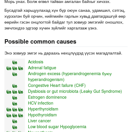
Морь унах. Болж өгвөл тайван амгалан байхыг хичээх.
Бусадтай харьцуулахад хүн бүр оюун санаа, удамшил, сэтгэц,
хүрээлэн буй орчин, нийгмийн гарлын хувьд давтагдашгүй өөр
өөрийн гэсэн онцлогтой байдаг тул зовиур эмгэгийг оношлох,
эмчлэхдээ эдгээр хүчин зүйлийг харгалзаж үзнэ.
Possible common causes
Энэ зовиур эмгэг нь дараахь нөхцлүүдэд үүсэх магадлалтай.
Acidosis
Adrenal fatigue
Androgen excess (hyperandrogenemia буюу
hyperandrogenism)
Congestive Heart failure (CHF)
Dysbiosis or gut microbiota (Leaky Gut Syndrome)
Estrogen dominence
HCV infection
Hyperthyroidism
Hypothyroidism
Liver cancer
Low blood sugar Hypoglycemia