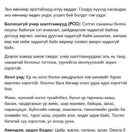
Энэ өвчнөөр эрэгтэйчүүд илүү өвддөг. Голдуу хүүхэд насандаа
энэ өвчнөөр өвдөх үндэс угшил бий болдог гэж үздэг.
Болзошгүй учир шалтгаанууд
(PCC)
:
Сэтгэл санааны болон
оюуны байнгын хэт ачаалал, шийдвэрлэж чадахгүй байгаа
дотоод зөрчил, ажлаа дуусгаж чадахгүй байж шаналах, ажлаас
өөр юм хийж чадахгүй байх өөрөөр хэлвэл амарч чадахгүй
байх.
Дээрхи зовиур шинж тэмдэг, учир шалтгаануудаас аль нь танд
хамаатай болохыг тогтоож, түүнийгээ эмчлүүлэхийг зорих
хэрэгтэй.
Хоол унд:
Ер нь хоол болон амьдралын хэв шинжийг бүрэн
өөрчлөх хэрэгтэй. Хоолоо бага багаар олон удаа идэх хэрэгтэй
бна.
Жимс, хүнсний ногоо тухайлбал, бүхэл үр тарианы кааш,
банан, чацарганын үр жимс, шар манжин, байцаа, загас,
наранцэцэг, бүйлсийн самар, маалинга, тэмээлжийн үрийн ба
оливийн тос, түрэг шош, үхрийн элэг, өндөг идэж байх. Тослог
багатай сүү хэрэглэж, ус ихээр ууна.
Аминдэм, эрдэс бодис:
Цайр, магни, селени, хром, Омега-3