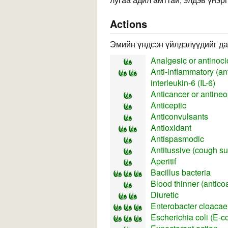
Actions
Эмийн үндсэн үйлдэлүүдийг да
Analgesic or antinocic
Anti-inflammatory (ant
interleukin-6 (IL-6)
Anticancer or antineopl
Anticeptic
Anticonvulsants
Antioxidant
Antispasmodic
Antitussive (cough s
Aperitif
Bacillus bacteria
Blood thinner (antico
Diuretic
Enterobacter cloacae
Escherichia coli (E-co