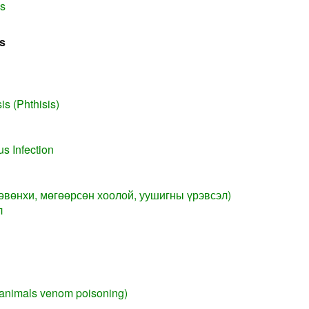
is
s
s (Phthisis)
s Infection
өвөнхи, мөгөөрсөн хоолой, уушигны үрэвсэл)
л
(animals venom poisoning)