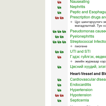
Nauseating
Nephritis
Peptic and Esophagu
Prescription drugs an
Цус шингэрүүлэгч э
магадлалтай. Тун х
Pseudomonas caused
Pyelonephritis
Streptococcal Infecti
пиогене
UTI and STI
Гэдэс гүйлгэх, өвдөх
эмийн журмаар хэрэг
Цөсний хүүдий, элэг
Heart-Vessel and B
Cardiovascular dise
Endocarditis
Hypertension
Hypotension
Septicemia