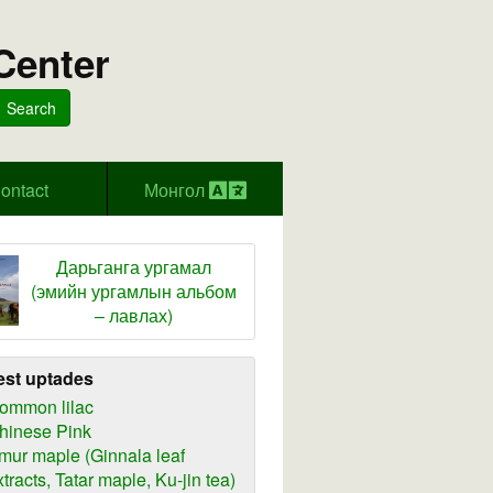
Center
Search
ontact
Монгол
Дарьганга ургамал
(эмийн ургамлын альбом
– лавлах)
est uptades
ommon lilac
hinese Pink
mur maple (Ginnala leaf
xtracts, Tatar maple, Ku-jin tea)