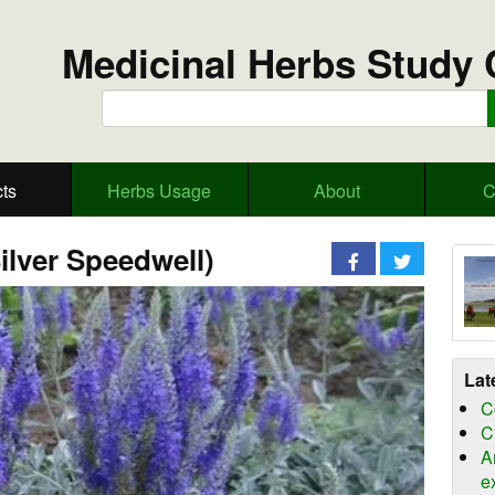
Medicinal Herbs Study 
ts
Herbs Usage
About
C
ilver Speedwell)
Lat
C
C
A
e