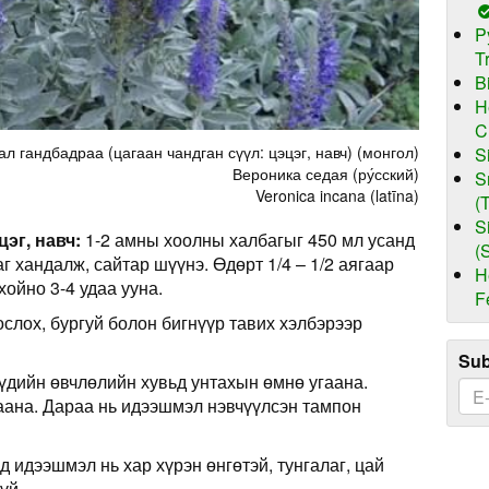
P
T
B
H
C
ал гандбадраа (цагаан чандган сүүл: цэцэг, навч) (монгол)
S
Вероника седая (ру́сский)
S
Veronica incana (latīna)
(
S
цэг, навч:
1-2 амны хоолны халбагыг 450 мл усанд
(
аг хандалж, сайтар шүүнэ. Өдөрт 1/4 – 1/2 аягаар
H
хойно 3-4 удаа ууна.
F
ослох, бургуй болон бигнүүр тавих хэлбэрээр
Sub
дийн өвчлөлийн хувьд унтахын өмнө угаана.
ана. Дараа нь идээшмэл нэвчүүлсэн тампон
д идээшмэл нь хар хүрэн өнгөтэй, тунгалаг, цай
үй.