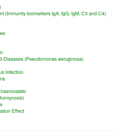
)
 (Immunity biomarkers IgA, IgG, IgM, C3 and C4)
nes
n
um
 Diseases (Pseudomonas aeruginosa)
s Infection
ons
c haemostatic
chomycosis)
is
ation Effect