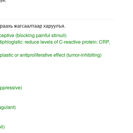
раахь жагсаалтаар харуулъя.
eptive (blocking painful stimuli)
iphlogistic: reduce levels of C-reactive protein: CRP,
astic or antiproliferative effect (tumor-inhibiting)
uppressive)
agulant)
li)