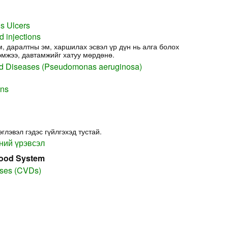
s Ulcers
d injections
м, даралтны эм, харшилах эсвэл үр дүн нь алга болох
эмжээ, давтамжийг хатуу мөрдөнө.
 Diseases (Pseudomonas aeruginosa)
ons
лэвэл гэдэс гүйлгэхэд тустай.
ний үрэвсэл
lood System
ases (CVDs)