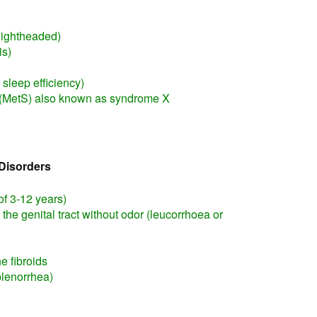
 lightheaded)
is)
sleep efficiency)
(MetS) also known as syndrome X
Disorders
of 3-12 years)
the genital tract without odor (leucorrhoea or
e fibroids
blenorrhea)