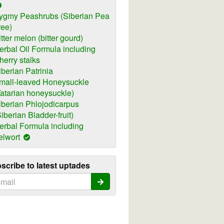
ygmy Peashrubs (Siberian Pea
ree)
itter melon (bitter gourd)
erbal Oil Formula including
herry stalks
iberian Patrinia
mall-leaved Honeysuckle
Tatarian honeysuckle)
iberian Phlojodicarpus
Siberian Bladder-fruit)
erbal Formula including
elwort
scribe to latest uptades