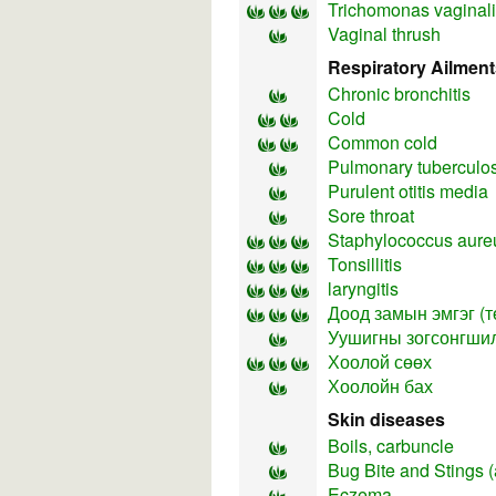
Trichomonas vaginal
Vaginal thrush
Respiratory Ailment
Chronic bronchitis
Cold
Common cold
Pulmonary tuberculosi
Purulent otitis media
Sore throat
Staphylococcus aureu
Tonsillitis
laryngitis
Доод замын эмгэг (т
Уушигны зогсонгши
Хоолой сөөх
Хоолойн бах
Skin diseases
Boils, carbuncle
Bug Bite and Stings 
Eczema