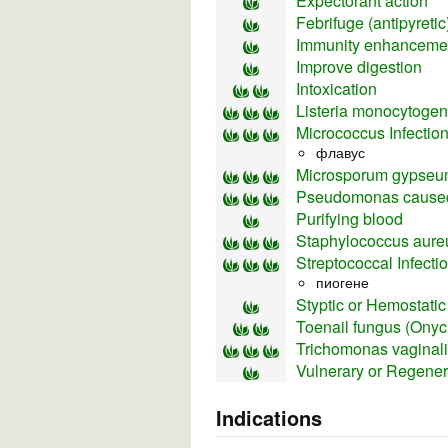
Expectorant action
Febrifuge (antipyretic
Immunity enhancement
Improve digestion
Intoxication
Listeria monocytoge
Micrococcus Infectio
флавус
Microsporum gypse
Pseudomonas caused
Purifying blood
Staphylococcus aureu
Streptococcal Infecti
пиогене
Styptic or Hemostati
Toenail fungus (Ony
Trichomonas vaginal
Vulnerary or Regener
Indications