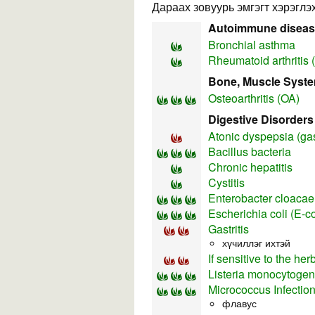
Дараах зовуурь эмгэгт хэрэглэх
Autoimmune disea
Bronchial asthma
Rheumatoid arthritis 
Bone, Muscle Syst
Osteoarthritis (OA)
Digestive Disorders
Atonic dyspepsia (gas
Bacillus bacteria
Chronic hepatitis
Cystitis
Enterobacter cloacae
Escherichia coli (E-co
Gastritis
хүчиллэг ихтэй
If sensitive to the he
Listeria monocytoge
Micrococcus Infectio
флавус