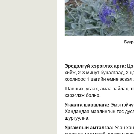
Буур
Эрсдэлгүй хэрэглэх арга:
Цэ
хийж, 2-3 минут буцалгаад, 2 ц
хоолноос 1 цагийн өмнө эсвэл 
Шавших, угаах, амаа зайлах, т
хэрэглэж болно.
Угаалга шавшлага:
Эмэгтэйчүү
Хандандаа маалингын тос дуса
шургуулна.
Ургамлын амталгаа:
Усан хан
лугаа адил амттай, элдэв үнэрг