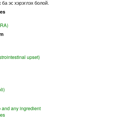
 ба эс хэрэглэх болой.
ses
(RA)
em
trointestinal upset)
li)
rb and any ingredient
nes
n