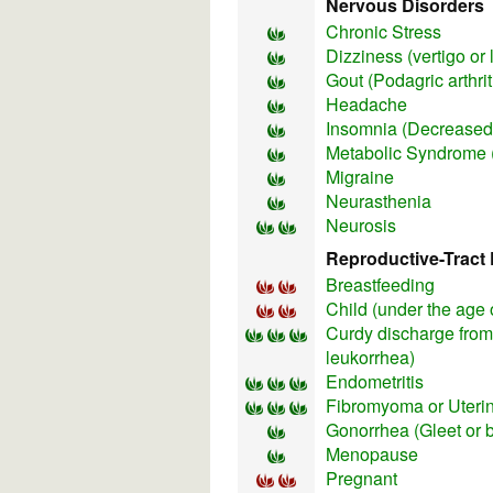
Nervous Disorders
Chronic Stress
Dizziness (vertigo or
Gout (Podagric arthrit
Headache
Insomnia (Decreased 
Metabolic Syndrome 
Migraine
Neurasthenia
Neurosis
Reproductive-Tract 
Breastfeeding
Child (under the age 
Curdy discharge from 
leukorrhea)
Endometritis
Fibromyoma or Uterin
Gonorrhea (Gleet or 
Menopause
Pregnant