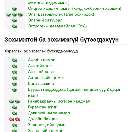
хүчиллэг ихдэх эмгэг)
Онцгой харшилт эмгэг (хүнд хэлбэрийн харшил)
Элэг цэвэршүүлэх (элэг бохирдох)
Элэгний хатуурал
Эстрогены давамгайлал (ЭсД)
Зохимжтой ба зохимжгүй бүтээгдэхүүн
Хэрэглэх, эс хэрэглэх бүтээгдэхүүнүүд
Ажгийн цомог
Ажигийн тос
Ажигтай давс
Артишокийн цомог
Бага лавшига
Буурал гандбадраа (цагаан чандган сүүл: цэцэг,
навч)
Гандбадрааны исгэсэн хандмал
Гурамсан ажиг
Давирхайны хандмал
Далайн байцаа
Зөрөгцэцгийн цомог
Зээргэнийн цомог