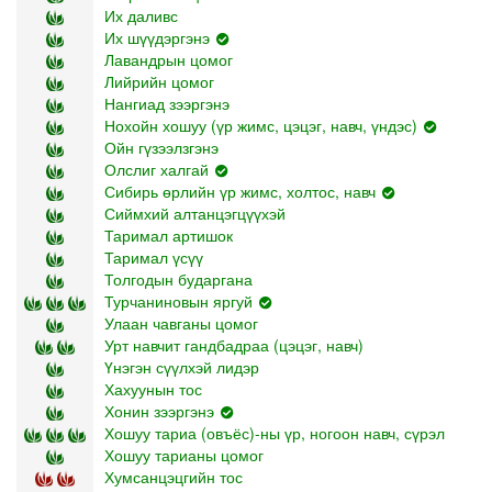
Их даливс
Их шүүдэргэнэ
Лавандрын цомог
Лийрийн цомог
Нангиад зээргэнэ
Нохойн хошуу (үр жимс, цэцэг, навч, үндэс)
Ойн гүзээлзгэнэ
Олслиг халгай
Сибирь өрлийн үр жимс, холтос, навч
Сиймхий алтанцэгцүүхэй
Таримал артишок
Таримал үсүү
Толгодын бударгана
Турчаниновын яргуй
Улаан чавганы цомог
Урт навчит гандбадраа (цэцэг, навч)
Үнэгэн сүүлхэй лидэр
Хахуунын тос
Хонин зээргэнэ
Хошуу тариа (овъёс)-ны үр, ногоон навч, сүрэл
Хошуу тарианы цомог
Хумсанцэцгийн тос