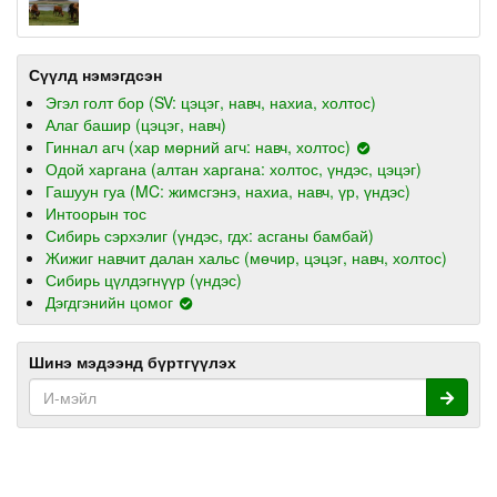
Сүүлд нэмэгдсэн
Эгэл голт бор (SV: цэцэг, навч, нахиа, холтос)
Алаг башир (цэцэг, навч)
Гиннал агч (хар мөрний агч: навч, холтос)
Одой харгана (алтан харгана: холтос, үндэс, цэцэг)
Гашуун гуа (MC: жимсгэнэ, нахиа, навч, үр, үндэс)
Интоорын тос
Сибирь сэрхэлиг (үндэс, гдх: асганы бамбай)
Жижиг навчит далан хальс (мөчир, цэцэг, навч, холтос)
Сибирь цүлдэгнүүр (үндэс)
Дэгдгэнийн цомог
Шинэ мэдээнд бүртгүүлэх