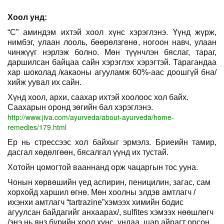
Хоол унд:
“С” аминдэм ихтэй хоол хүнс хэрэглэнэ. Үүнд жүрж,
нимбэг, улаан лооль, бөөрөлзгөнө, ногоон навч, улаан
чинжүүг нэрлэж болно. Мөн түүнчлэн бяслаг, тараг,
даршилсан байцаа сайн хэрэглэх хэрэгтэй. Тарагандаа
хар шоколад /какаоны агууламж 60%-аас доошгүй бна/
хийж уувал их сайн.
Хүнд хоол, архи, саахар ихтэй хоолоос хол байх.
Саахарын оронд зөгийн бал хэрэглэнэ.
http://www.jiva.com/ayurveda/about-ayurveda/home-
remedies/179.html
Ер нь стрессээс хол байхыг эрмэлз. Бриеийн тамир,
дасгал хөдөлгөөн, бясалгал үүнд их тустай.
Хотойн цомогтой вааннанд орж чацаргын тос ууна.
Чонын хөрвөшийн үед аспирин, пеницилин, загас, сам
хорхойд харшил өгнө. Мөн хоолны элдэв амтлагч /
ихэнхи амтлагч “
tartrazine
”
хэмээх химийн бодис
агуулсан байдагийг анхаарах/,
sulfites
хэмээх нөөшлөгч
/энэ нь янз бүрийн хоол хүнс, ундаа, шар айрагт орсон