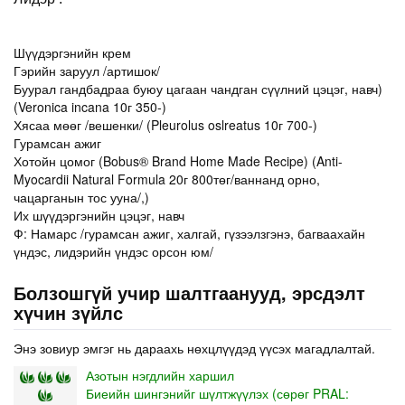
Шүүдэргэнийн крем
Гэрийн заруул /артишок/
Буурал гандбадраа буюу цагаан чандган сүүлний цэцэг, навч)
(Veronica incana 10г 350-)
Хясаа мөөг /вешенки/ (Pleurolus oslreatus 10г 700-)
Гурамсан ажиг
Хотойн цомог (Bobus® Brand Home Made Recipe) (Anti-
Myocardii Natural Formula 20г 800төг/ваннанд орно,
чацарганын тос ууна/,)
Их шүүдэргэнийн цэцэг, навч
Ф: Намарс /гурамсан ажиг, халгай, гүзээлзгэнэ, багваахайн
үндэс, лидэрийн үндэс орсон юм/
Болзошгүй учир шалтгаанууд, эрсдэлт
хүчин зүйлс
Энэ зовиур эмгэг нь дараахь нөхцлүүдэд үүсэх магадлалтай.
Азотын нэгдлийн харшил
Биеийн шингэнийг шүлтжүүлэх (сөрөг PRAL: