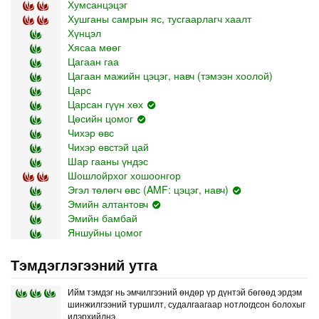
Хумсанцэцэг
Хушганы самрын яс, тусгаарлагч хаалт
Хүнцэл
Хясаа мөөг
Цагаан гаа
Цагаан мажийн цэцэг, навч (тэмээн хоолой)
Царс
Царсан гүүн хөх
Цөсийн цомог
Чихэр өвс
Чихэр өвстэй цай
Шар гааны үндэс
Шошлойрхог хошоонгор
Эгэл төлөгч өвс (AMF: цэцэг, навч)
Эмийн алтантовч
Эмийн бамбай
Яншуйны цомог
Тэмдэглэгээний утга
Ийм тэмдэг нь эмчилгээний өндөр үр дүнтэй бөгөөд эрдэм
шинжилгээний туршилт, судалгаагаар нотлогдсон болохыг
илэрхийлнэ.