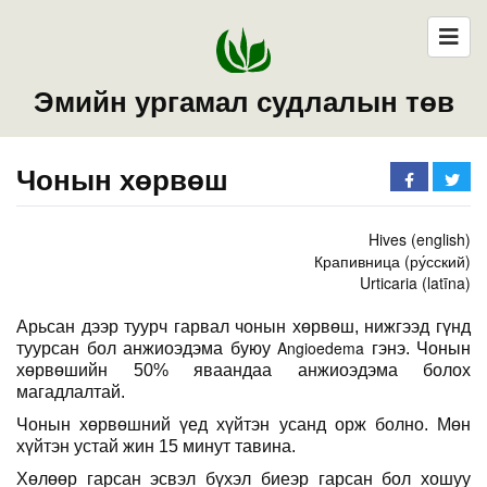
Эмийн ургамал судлалын төв
Чонын хөрвөш
Hives (english)
Крапивница (ру́сский)
Urticaria (latīna)
Арьсан дээр туурч гарвал чонын хөрвөш, нижгээд гүнд
Angioedema
туурсан бол анжиоэдэма буюу
гэнэ. Чонын
хөрвөшийн 50% яваандаа анжиоэдэма болох
магадлалтай.
Чонын хөрвөшний үед хүйтэн усанд орж болно. Мөн
хүйтэн устай жин 15 минут тавина.
Хөлөөр гарсан эсвэл бүхэл биеэр гарсан бол хошуу