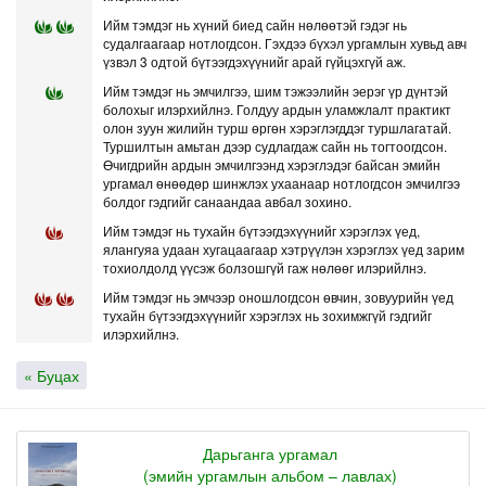
Ийм тэмдэг нь хүний биед сайн нөлөөтэй гэдэг нь
судалгаагаар нотлогдсон. Гэхдээ бүхэл ургамлын хувьд авч
үзвэл 3 одтой бүтээгдэхүүнийг арай гүйцэхгүй аж.
Ийм тэмдэг нь эмчилгээ, шим тэжээлийн эерэг үр дүнтэй
болохыг илэрхийлнэ. Голдуу ардын уламжлалт практикт
олон зуун жилийн турш өргөн хэрэглэгддэг туршлагатай.
Туршилтын амьтан дээр судлагдаж сайн нь тогтоогдсон.
Өчигдрийн ардын эмчилгээнд хэрэглэдэг байсан эмийн
ургамал өнөөдөр шинжлэх ухаанаар нотлогдсон эмчилгээ
болдог гэдгийг санаандаа авбал зохино.
Ийм тэмдэг нь тухайн бүтээгдэхүүнийг хэрэглэх үед,
ялангуяа удаан хугацаагаар хэтрүүлэн хэрэглэх үед зарим
тохиолдолд үүсэж болзошгүй гаж нөлөөг илэрийлнэ.
Ийм тэмдэг нь эмчээр оношлогдсон өвчин, зовуурийн үед
тухайн бүтээгдэхүүнийг хэрэглэх нь зохимжгүй гэдгийг
илэрхийлнэ.
« Буцах
Дарьганга ургамал
(эмийн ургамлын альбом – лавлах)