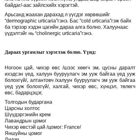
байдаг/-аас зайлсхийх хэрэгтэй.
Арьсанд жаахан дарахад л үүсдэг хөрвөшийг
“
dermographic urticaria
”
гэнэ. Бас “
cold urticaria
”
гэж байх
ба тэрээр хэдэн цагийн дараа алга болно. Халуунаас
үүдэлтэйг нь “
cholinergic urticaria
”
гэнэ.
Дараах ургамлыг хэрэглэж болно. Үүнд:
Ногоон цай, чихэр өвс /шээс хөөгч эм, цусны даралт
ихэдсэн үед, халуун бууруулагч эм ууж байгаа үед ууж
болохгүй/, алтантовч /халуун бууруулагч эм ууж байгаа
үед ууж болохгүй/, халгай, чихэр өвс, хүнцэл, төлөгч
өвс, бадарцэцэг,
Толгодын бударгана
Царсны холтос
Шүүдэргэнийн крем
Лавандрын цомог
Чихэр өвстэй цай /цомог
: France
/
Яншуйны цомог
Лидэр
.