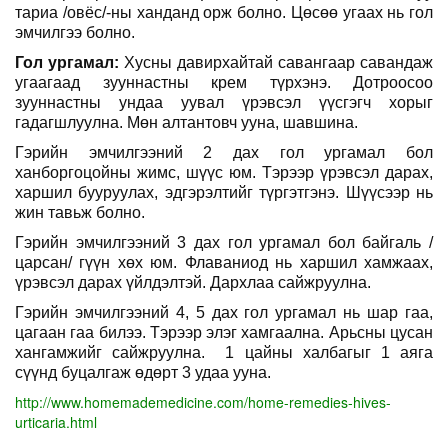
тариа /овёс/-ны ханданд орж болно. Цөсөө угаах нь гол
эмчилгээ болно.
Гол ургамал:
Хусны давирхайтай савангаар савандаж
угаагаад зууннастны крем түрхэнэ. Дотроосоо
зууннастны ундаа уувал үрэвсэл үүсгэгч хорыг
гадагшлуулна. Мөн алтантовч ууна, шавшина.
Гэрийн эмчилгээний 2 дах гол ургамал бол
ханборгоцойны жимс, шүүс юм. Тэрээр үрэвсэл дарах,
харшил бууруулах, эдгэрэлтийг түргэтгэнэ. Шүүсээр нь
жин тавьж болно.
Гэрийн эмчилгээний 3 дах гол ургамал бол байгаль /
царсан/ гүүн хөх юм. Флаваниод нь харшил хамжаах,
үрэвсэл дарах үйлдэлтэй. Дархлаа сайжруулна.
Гэрийн эмчилгээний 4, 5 дах гол ургамал нь шар гаа,
цагаан гаа билээ. Тэрээр элэг хамгаална. Арьсны цусан
хангамжийг сайжруулна.
1 цайны халбагыг 1 аяга
сүүнд буцалгаж өдөрт 3 удаа ууна.
http://www.homemademedicine.com/home-remedies-hives-
urticaria.html