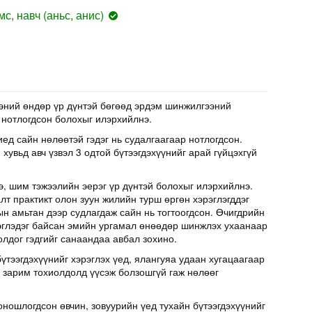
с, навч (аньс, анис)
эний өндөр үр дүнтэй бөгөөд эрдэм шинжилгээний
 нотлогдсон болохыг илэрхийлнэ.
иед сайн нөлөөтэй гэдэг нь судалгаагаар нотлогдсон.
хувьд авч үзвэл 3 одтой бүтээгдэхүүнийг арай гүйцэхгүй
э, шим тэжээлийн эерэг үр дүнтэй болохыг илэрхийлнэ.
т практикт олон зуун жилийн турш өргөн хэрэглэгддэг
н амьтан дээр судлагдаж сайн нь тогтоогдсон. Өчигдрийн
эглэдэг байсан эмийн ургамал өнөөдөр шинжлэх ухаанаар
олдог гэдгийг санаандаа авбал зохино.
үтээгдэхүүнийг хэрэглэх үед, ялангуяа удаан хугацаагаар
д зарим тохиолдолд үүсэж болзошгүй гаж нөлөөг
оношлогдсон өвчин, зовуурийн үед тухайн бүтээгдэхүүнийг