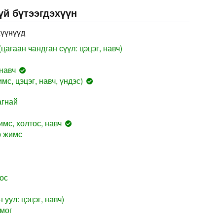
үй бүтээгдэхүүн
хүүнүүд
цагаан чандган сүүл: цэцэг, навч)
навч
мс, цэцэг, навч, үндэс)
агнай
мс, холтос, навч
р жимс
ос
 уул: цэцэг, навч)
мог