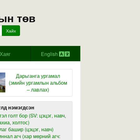
ын төв
Хайх
Хаяг
English
Дарьганга ургамал
(эмийн ургамлын альбом
– лавлах)
лд нэмэгдсэн
гэл голт бор (SV: цэцэг, навч,
ахиа, холтос)
лаг башир (цэцэг, навч)
иннал агч (хар мөрний агч: