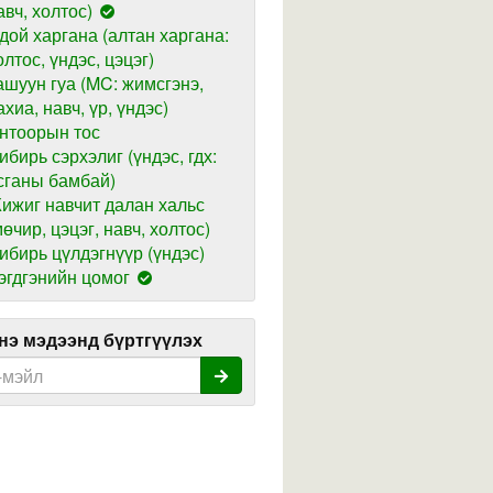
авч, холтос)
дой харгана (алтан харгана:
олтос, үндэс, цэцэг)
ашуун гуа (MC: жимсгэнэ,
ахиа, навч, үр, үндэс)
нтоорын тос
ибирь сэрхэлиг (үндэс, гдх:
сганы бамбай)
ижиг навчит далан хальс
мөчир, цэцэг, навч, холтос)
ибирь цүлдэгнүүр (үндэс)
эгдгэнийн цомог
э мэдээнд бүртгүүлэх