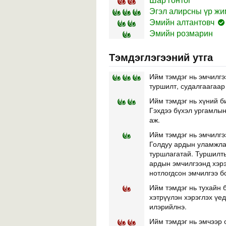
Эгэл алирсны үр жим
Эмийн алтантовч
Эмийн розмарин
Тэмдэглэгээний утга
Ийм тэмдэг нь эмчилгэ
туршилт, судалгаагаар
Ийм тэмдэг нь хүний б
Гэхдээ бүхэл ургамлын 
аж.
Ийм тэмдэг нь эмчилгэ
Голдуу ардын уламжлал
туршлагатай. Туршилты
ардын эмчилгээнд хэр
нотлогдсон эмчилгээ б
Ийм тэмдэг нь тухайн б
хэтрүүлэн хэрэглэх үе
илэрийлнэ.
Ийм тэмдэг нь эмчээр 