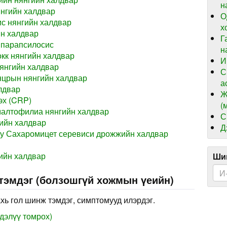
н
нгийн халдвар
О
с нянгийн халдвар
х
н халдвар
Г
 парапсилосис
н
кк нянгийн халдвар
И
янгийн халдвар
С
нцрын нянгийн халдвар
а
лдвар
Ж
эх (CRP)
(
алтофилиа нянгийн халдвар
С
ийн халдвар
Д
юу Сахаромицет серевиси дрожжийн халдвар
ийн халдвар
Шин
 тэмдэг (болзошгүй хожмын үеийн)
хь гол шинж тэмдэг, симптомууд илэрдэг.
дэлүү томрох)