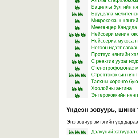
Бациллы бүлгийн ня
Бруцелла мелитенси
Микрококкын нянгий
Мөөгөнцөр Кандида
Нейссери менингоко
Нейссериа мукоса н
Ногоон идээт савха
Протеус нянгийн ха
С реактив уураг ихд
Стенотрофомонас м
Стрептококкын нянг
Талхны хөрөнгө бу
Хоолойны ангина
Энтерококкийн нянг
Үндсэн зовуурь, шинж
Энэ зовиур эмгэгийн үед дараа
Дэлүүний хатуурал (