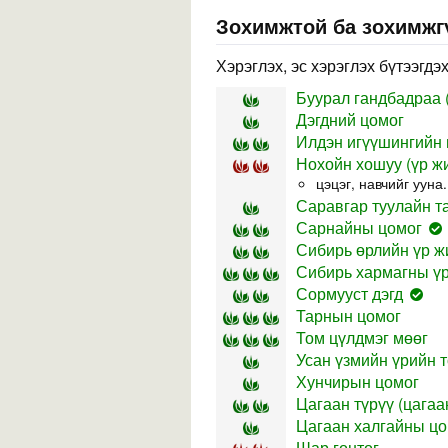
Зохимжтой ба зохимжг
Хэрэглэх, эс хэрэглэх бүтээгдэ
Буурал гандбадраа (
Дэгдний цомог
Илдэн игүүшингийн 
Нохойн хошуу (үр жи
цэцэг, навчийг ууна.
Саравгар туулайн т
Сарнайны цомог
Сибирь өрлийн үр жи
Сибирь хармагны ү
Сормууст дэгд
Тарнын цомог
Том цүлдмэг мөөг
Усан үзмийн үрийн т
Хунчирын цомог
Цагаан түрүү (цагаан
Цагаан халгайны цо
Шар гонтог