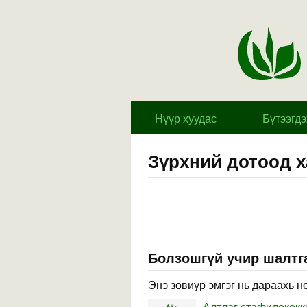
Hүүр хуудас
Бүтээгд
Зүрхний дотоод 
Болзошгүй учир шалтга
Энэ зовиур эмгэг нь дараахь н
Алтлаг стафилококк