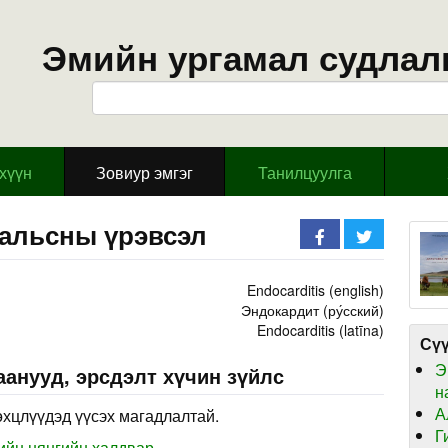
Эмийн ургамал судлал
эхүүн
Зовиур эмгэг
Танилцуулга
хальсны үрэвсэл
Endocarditis (english)
Эндокардит (ру́сский)
Endocarditis (latīna)
Сүү
Э
анууд, эрсдэлт хүчин зүйлс
н
А
өхцлүүдэд үүсэх магадлалтай.
Г
ийн нянгийн халдвар