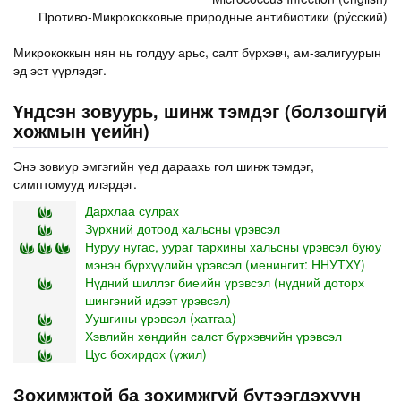
Противо-Микрококковые природные антибиотики (ру́сский)
Микрококкын нян нь голдуу арьс, салт бүрхэвч, ам-залигуурын
эд эст үүрлэдэг.
Үндсэн зовуурь, шинж тэмдэг (болзошгүй
хожмын үеийн)
Энэ зовиур эмгэгийн үед дараахь гол шинж тэмдэг,
симптомууд илэрдэг.
Дархлаа сулрах
Зүрхний дотоод хальсны үрэвсэл
Нуруу нугас, уураг тархины хальсны үрэвсэл буюу
мэнэн бүрхүүлийн үрэвсэл (менингит: ННУТХҮ)
Нүдний шиллэг биеийн үрэвсэл (нүдний доторх
шингэний идээт үрэвсэл)
Уушгины үрэвсэл (хатгаа)
Хэвлийн хөндийн салст бүрхэвчийн үрэвсэл
Цус бохирдох (үжил)
Зохимжтой ба зохимжгүй бүтээгдэхүүн