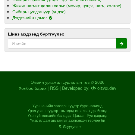
Жижиг навчит далан хальс (мөчир, цэцэг, навч, холтос)
Сибирь цүлдэгнүүр (үндэс)
Дэгдгэнийн цомог
Шинэ мэдээнд бүртгүүлэх
Эмийн ургамал судлалын төв © 2026
Холбоо барих
|
RSS
| Developed by:
olzvoi.dev
Үүр шөнийн завсар шүүдэр буух навчинд
Үрэл усан шүүдэрт нь одод гялалзах дэлбээнд
Үхэлгүй мөнхийн бэлгэдэл Цагаан-Уул цэцгэнд
Үнэр ялдам агь гангыг эзэгнэнхэн төрлөө би
— Б. Явуухулан