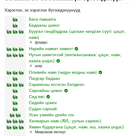
Хэрэглэх, эс хэрэглэх бүтээгдэхүүнүүд
Бага лавшига
Бадааны цомог
Буурал гандбадраа (цагаан чандган сүүл: цэцэг,
навч)
флавус
Нарийн навчит хөвөнт
Нугын шимтэглэй (мягмансанжаа: цэцэг, навч,
хааяа үндэс)
шар
Оливийн навч (чидун модны навч)
Пагдгар бадаан
Сармисны исгэсэн бэлдмэл
Сарнайны цомог
Сөд өвс
Сөдийн цомог
Судан сарнай
Усан үзмийн үрийн тос
Халиарын навч (AVL: уулын сармис)
Хөвөн бударгана (цэцэг, навч, иш, хааяа үндэс)
Микрококк лютеус