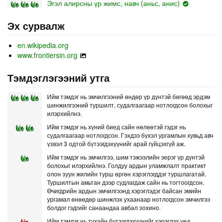
Эгэл алирсны үр жимс, навч (аньс, анис)
Эх сурвалж
en.wikipedia.org
www.frontiersin.org
Тэмдэглэгээний утга
Ийм тэмдэг нь эмчилгээний өндөр үр дүнтэй бөгөөд эрдэм
шинжилгээний туршилт, судалгаагаар нотлогдсон болохыг
илэрхийлнэ.
Ийм тэмдэг нь хүний биед сайн нөлөөтэй гэдэг нь
судалгаагаар нотлогдсон. Гэхдээ бүхэл ургамлын хувьд авч
үзвэл 3 одтой бүтээгдэхүүнийг арай гүйцэхгүй аж.
Ийм тэмдэг нь эмчилгээ, шим тэжээлийн эерэг үр дүнтэй
болохыг илэрхийлнэ. Голдуу ардын уламжлалт практикт
олон зуун жилийн турш өргөн хэрэглэгддэг туршлагатай.
Туршилтын амьтан дээр судлагдаж сайн нь тогтоогдсон.
Өчигдрийн ардын эмчилгээнд хэрэглэдэг байсан эмийн
ургамал өнөөдөр шинжлэх ухаанаар нотлогдсон эмчилгээ
болдог гэдгийг санаандаа авбал зохино.
Ийм тэмдэг нь тухайн бүтээгдэхүүнийг хэрэглэх үед,