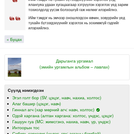
ялангуяа удаан хугацаагаар хэтрүүлэн хэрэглэх үед зарим
тохиолдолд үүсэж болзошгүй гаж нөлөөг илэрийлнэ.
Ийм тэмдэг нь эмчээр оношлогдсон өвчин, зовуурийн үед
тухайн бүтээгдэхүүнийг хэрэглэх нь зохимжгүй гэдгийг
илэрхийлнэ.
« Буцах
Дарьганга ургамал
(эмийн ургамлын альбом – лавлах)
Сүүлд нэмэгдсэн
Эгэл голт бор (SV: цэцэг, навч, нахиа, холтос)
Алаг башир (цэцэг, навч)
Гиннал агч (хар мөрний агч: навч, холтос)
Одой харгана (алтан харгана: холтос, үндэс, цэцэг)
Гашуун гуа (MC: жимсгэнэ, нахиа, навч, үр, үндэс)
Интоорын тос
Сибирь сэрхэлиг (үндэс, гдх: асганы бамбай)