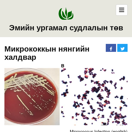
Эмийн ургамал судлалын төв
Микрококкын нянгийн
халдвар
Micrococcus Infection (english)