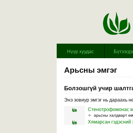
Hүүр хуудас
Бүтээгд
Арьсны эмгэг
Болзошгүй учир шалтга
Энэ зовиур эмгэг нь дараахь н
Стенотрофомонас м
арьсны халдварт өв
Хямарсан гэдэсний э