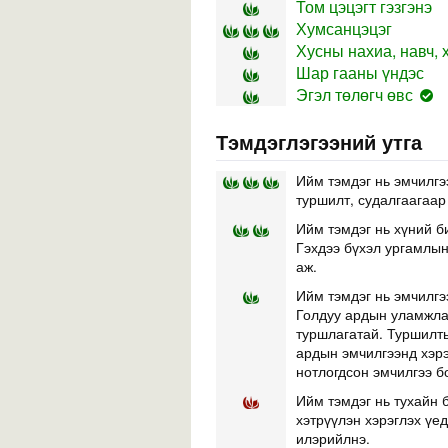
Том цэцэгт гэзгэнэ
Хумсанцэцэг
Хусны нахиа, навч, 
Шар гааны үндэс
Эгэл төлөгч өвс
Тэмдэглэгээний утга
Ийм тэмдэг нь эмчилгэ
туршилт, судалгаагаар
Ийм тэмдэг нь хүний б
Гэхдээ бүхэл ургамлын 
аж.
Ийм тэмдэг нь эмчилгэ
Голдуу ардын уламжлал
туршлагатай. Туршилты
ардын эмчилгээнд хэр
нотлогдсон эмчилгээ б
Ийм тэмдэг нь тухайн б
хэтрүүлэн хэрэглэх үе
илэрийлнэ.