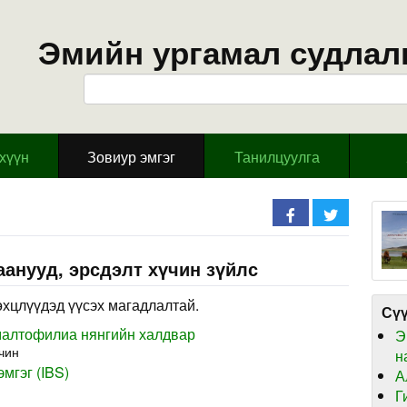
Эмийн ургамал судлал
эхүүн
Зовиур эмгэг
Танилцуулга
анууд, эрсдэлт хүчин зүйлс
өхцлүүдэд үүсэх магадлалтай.
Сүү
алтофилиа нянгийн халдвар
Э
чин
н
мгэг (IBS)
А
Г