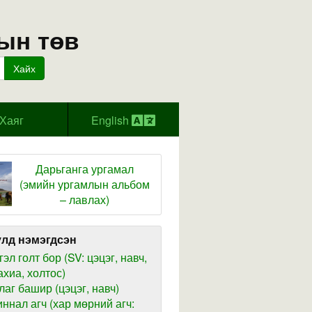
ын төв
Хайх
Хаяг
English
Дарьганга ургамал
(эмийн ургамлын альбом
– лавлах)
лд нэмэгдсэн
гэл голт бор (SV: цэцэг, навч,
ахиа, холтос)
лаг башир (цэцэг, навч)
иннал агч (хар мөрний агч: