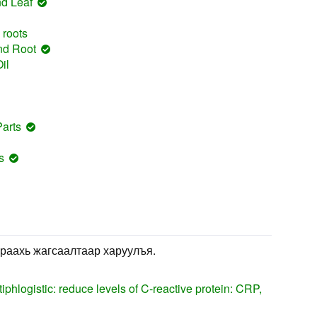
nd Leaf
 roots
nd Root
il
Parts
s
раахь жагсаалтаар харуулъя.
iphlogistic: reduce levels of C-reactive protein: CRP,