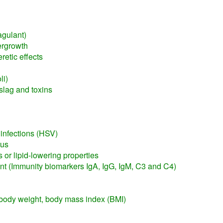
agulant)
ergrowth
etic effects
li)
 slag and toxins
 infections (HSV)
rus
 or lipid-lowering properties
 (Immunity biomarkers IgA, IgG, IgM, C3 and C4)
body weight, body mass index (BMI)