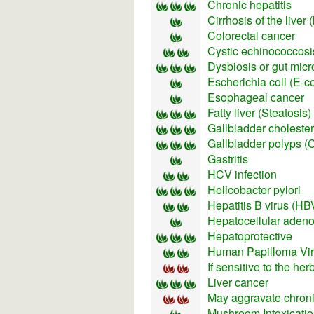
Chronic hepatitis
Cirrhosis of the liver (
Colorectal cancer
Cystic echinococcosis
Dysbiosis or gut mic
Escherichia coli (E-co
Esophageal cancer
Fatty liver (Steatosis)
Gallbladder choleste
Gallbladder polyps (
Gastritis
HCV infection
Helicobacter pylori
Hepatitis B virus (HB
Hepatocellular aden
Hepatoprotective
Human Papilloma Vi
If sensitive to the he
Liver cancer
May aggravate chroni
Mushroom Intoxicati