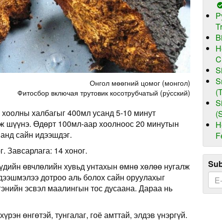
P
T
B
H
C
S
S
Онгол мөөгний цомог (монгол)
(
Фитосбор включая трутовик косотрубчатый (ру́сский)
S
3 хоолны халбагыг 400мл усанд 5-10 минут
(
ж шүүнэ. Өдөрт 100мл-аар хоолноос 20 минутын
H
ванд сайн идээшдэг.
F
г. Завсарлага: 14 хоног.
Sub
үдийн өвчлөлийн хувьд унтахын өмнө хөлөө нугалж
Идээшмэлээ дотроо аль болох сайн оруулахыг
энийн эсвэл маалингын тос дусаана. Дараа нь
хүрэн өнгөтэй, тунгалаг, гоё амттай, элдэв үнэргүй.