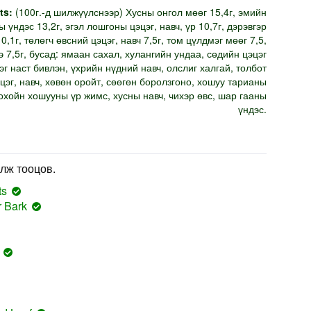
ts:
(100г.-д шилжүүлснээр) Хусны онгол мөөг 15,4г, эмийн
 үндэс 13,2г, эгэл лошгоны цэцэг, навч, үр 10,7г, дэрэвгэр
0,1г, төлөгч өвсний цэцэг, навч 7,5г, том цүлдмэг мөөг 7,5,
э 7,5г, бусад: ямаан сахал, хулангийн ундаа, сөдийн цэцэг
нэг наст бивлэн, үхрийн нүдний навч, олслиг халгай, толбот
цэг, навч, хөвөн оройт, сөөгөн боролзгоно, хошуу тарианы
нохойн хошууны үр жимс, хусны навч, чихэр өвс, шар гааны
үндэс.
лж тооцов.
ts
r Bark