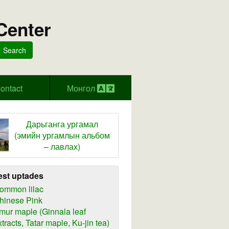
Center
Search
ontact
Монгол
Дарьганга ургамал
(эмийн ургамлын альбом
– лавлах)
est uptades
ommon lilac
hinese Pink
mur maple (Ginnala leaf
xtracts, Tatar maple, Ku-jin tea)