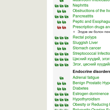
Nephritis
Obstructions of the liv
Pancreatitis
Peptic and Esophagu
Prescription drugs an
Элдэв эм болон пен
Rectal polyps
Sluggish Liver
Stomach cancer
Streptococcal Infecti
Цөсний хүүдий, элэг
Элэг, цөсний хүүдий
Endocrine disorder
Adrenal fatigue
Benign Prostatic Hyp
Diabetes
Estrogen dominence
Hypothyroidism
Obesity or Reducing 
Polycystic Ovarian 