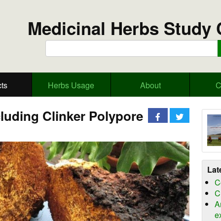
Medicinal Herbs Study 
ts
Herbs Usage
About
C
luding Clinker Polypore
Lat
C
C
A
e