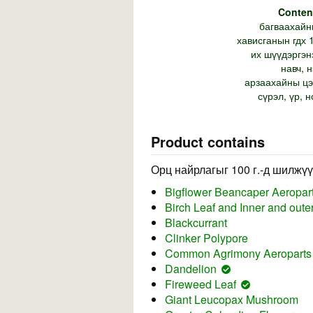
Conten
багваахайны
хависганын гдх 1
их шүүдэргэн
навч, 
арзаахайны цэ
сүрэл, үр, 
Product contains
Орц найрлагыг 100 г.-д шилжүү
Bigflower Beancaper Aeropar
Birch Leaf and Inner and oute
Blackcurrant
Clinker Polypore
Common Agrimony Aeroparts
Dandelion
Fireweed Leaf
Giant Leucopax Mushroom