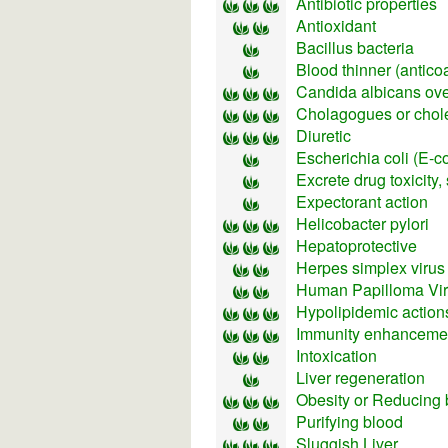
Antibiotic properties
Antioxidant
Bacillus bacteria
Blood thinner (antico
Candida albicans ov
Cholagogues or choler
Diuretic
Escherichia coli (E-co
Excrete drug toxicity,
Expectorant action
Helicobacter pylori
Hepatoprotective
Herpes simplex virus
Human Papilloma Vi
Hypolipidemic actions
Immunity enhancement
Intoxication
Liver regeneration
Obesity or Reducing 
Purifying blood
Sluggish Liver