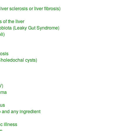
liver sclerosis or liver fibrosis)
 of the liver
robiota (Leaky Gut Syndrome)
li)
rosis
Choledochal cysts)
V)
oma
rus
rb and any ingredient
c illness
on