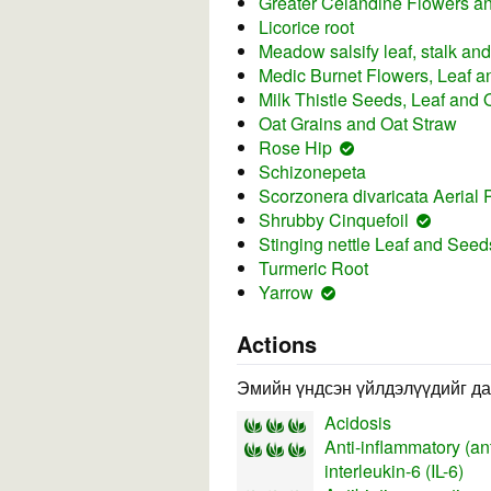
Greater Celandine Flowers a
Licorice root
Meadow salsify leaf, stalk and
Medic Burnet Flowers, Leaf a
Milk Thistle Seeds, Leaf and O
Oat Grains and Oat Straw
Rose Hip
Schizonepeta
Scorzonera divaricata Aerial 
Shrubby Cinquefoil
Stinging nettle Leaf and Seed
Turmeric Root
Yarrow
Actions
Эмийн үндсэн үйлдэлүүдийг да
Acidosis
Anti-inflammatory (ant
interleukin-6 (IL-6)