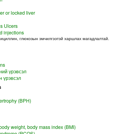
er or locked liver
s Ulcers
d injections
ициллин, глюкозын эмчилгээтэй харшлах магадлалтай.
ons
ний үрэвсэл
н үрэвсэл
s
ertrophy (BPH)
body weight, body mass index (BMI)
Syndrome (PCOS)