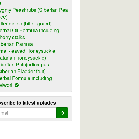
ygmy Peashrubs (Siberian Pea
ree)
itter melon (bitter gourd)
erbal Oil Formula including
herry stalks
iberian Patrinia
mall-leaved Honeysuckle
Tatarian honeysuckle)
iberian Phlojodicarpus
Siberian Bladder-fruit)
erbal Formula including
elwort
scribe to latest uptades