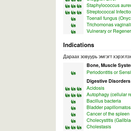
Staphylococcus aureu
Streptococcal Infecti
Toenail fungus (Ony
Trichomonas vaginal
Vulnerary or Regener
Indications
Дараах зовуурь эмгэгт хэрэглэх
Bone, Muscle Syst
Periodontitis or Sens
Digestive Disorders
Acidosis
Autophagy (cellular r
Bacillus bacteria
Bladder papillomatos
Cancer of the spleen
Cholecystitis (Gallbl
Cholestasis