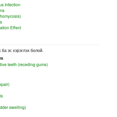
s Infection
ons
chomycosis)
is
ation Effect
 ба эс хэрэглэх болой.
em
itive teeth (receding gums)
epair)
is
adder swelling)