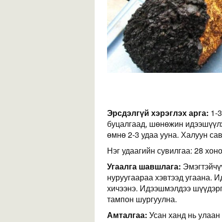
Эрсдэлгүй хэрэглэх арга:
1-
буцалгаад, шөнөжин идээшүүл
өмнө 2-3 удаа ууна. Халуун са
Нэг удаагийн сувилгаа: 28 хоно
Угаалга шавшлага:
Эмэгтэйчү
нуруугаараа хэвтээд угаана. 
хичээнэ. Идээшмэлдээ шүүдэрг
тампон шургуулна.
Амталгаа:
Усан ханд нь улаан 