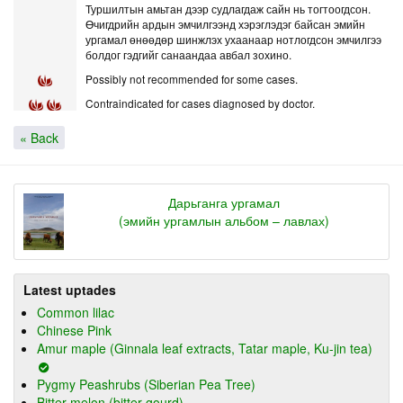
Туршилтын амьтан дээр судлагдаж сайн нь тогтоогдсон.
Өчигдрийн ардын эмчилгээнд хэрэглэдэг байсан эмийн
ургамал өнөөдөр шинжлэх ухаанаар нотлогдсон эмчилгээ
болдог гэдгийг санаандаа авбал зохино.
Possibly not recommended for some cases.
Contraindicated for cases diagnosed by doctor.
« Back
Дарьганга ургамал
(эмийн ургамлын альбом – лавлах)
Latest uptades
Common lilac
Chinese Pink
Amur maple (Ginnala leaf extracts, Tatar maple, Ku-jin tea)
Pygmy Peashrubs (Siberian Pea Tree)
Bitter melon (bitter gourd)