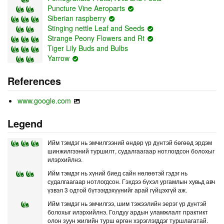
Puncture Vine Aeroparts
Siberian raspberry
Stinging nettle Leaf and Seeds
Strange Peony Flowers and Rt
Tiger Lily Buds and Bulbs
Yarrow
References
www.google.com
Legend
Ийм тэмдэг нь эмчилгээний өндөр үр дүнтэй бөгөөд эрдэм
шинжилгээний туршилт, судалгаагаар нотлогдсон болохыг
илэрхийлнэ.
Ийм тэмдэг нь хүний биед сайн нөлөөтэй гэдэг нь
судалгаагаар нотлогдсон. Гэхдээ бүхэл ургамлын хувьд авч
үзвэл 3 одтой бүтээгдэхүүнийг арай гүйцэхгүй аж.
Ийм тэмдэг нь эмчилгээ, шим тэжээлийн эерэг үр дүнтэй
болохыг илэрхийлнэ. Голдуу ардын уламжлалт практикт
олон зуун жилийн турш өргөн хэрэглэгддэг туршлагатай.