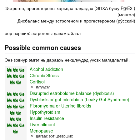
Эстроген, прогестероны харьцаа алдагдах (ЭПХА буюу Pg/E2 )
(монгол)
Дисбаланс между эстрогеном и прогестероном (ру́сский)
өөр нэршил: эстрогены давамгайлал
Possible common causes
Энэ зовиур эмгэг нь дараахь нөхцлүүдэд үүсэх магадлалтай.
Alcohol addiction
Chronic Stress
Cortisol
илүүдэл
Disrupted estrobolome balance (dysbiosis)
Dysbiosis or gut microbiota (Leaky Gut Syndrome)
Fibromyoma or Uterine fibroids
Hypothyroidism
Insulin resistance
Liver ailment
Menopause
цагаас эрт цэвэрших