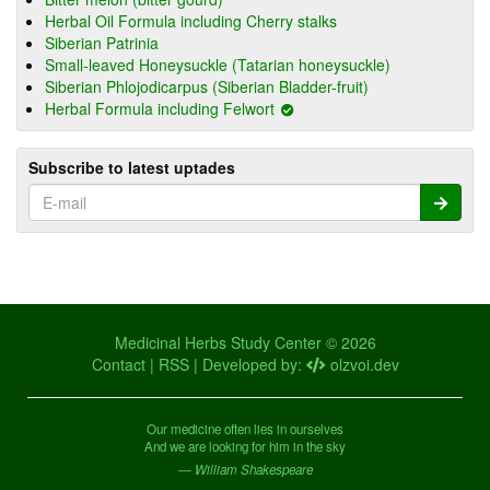
Herbal Oil Formula including Cherry stalks
Siberian Patrinia
Small-leaved Honeysuckle (Tatarian honeysuckle)
Siberian Phlojodicarpus (Siberian Bladder-fruit)
Herbal Formula including Felwort
Subscribe to latest uptades
Medicinal Herbs Study Center © 2026
Contact
|
RSS
| Developed by:
olzvoi.dev
Our medicine often lies in ourselves
And we are looking for him in the sky
— William Shakespeare