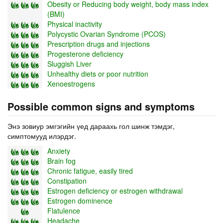
Obesity or Reducing body weight, body mass index
(BMI)
Physical inactivity
Polycystic Ovarian Syndrome (PCOS)
Prescription drugs and injections
Progesterone deficiency
Sluggish Liver
Unhealthy diets or poor nutrition
Xenoestrogens
Possible common signs and symptoms
Энэ зовиур эмгэгийн үед дараахь гол шинж тэмдэг,
симптомууд илэрдэг.
Anxiety
Brain fog
Chronic fatigue, easily tired
Constipation
Estrogen deficiency or estrogen withdrawal
Estrogen dominence
Flatulence
Headache