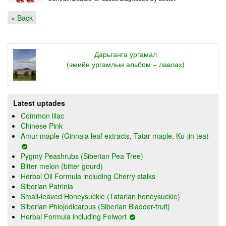
« Back
Дарьганга ургамал
(эмийн ургамлын альбом – лавлах)
Latest uptades
Common lilac
Chinese Pink
Amur maple (Ginnala leaf extracts, Tatar maple, Ku-jin tea)
Pygmy Peashrubs (Siberian Pea Tree)
Bitter melon (bitter gourd)
Herbal Oil Formula including Cherry stalks
Siberian Patrinia
Small-leaved Honeysuckle (Tatarian honeysuckle)
Siberian Phlojodicarpus (Siberian Bladder-fruit)
Herbal Formula including Felwort