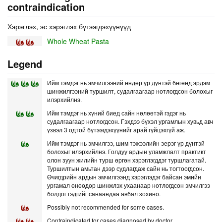
contraindication
Хэрэглэх, эс хэрэглэх бүтээгдэхүүнүүд
Whole Wheat Pasta
Legend
Ийм тэмдэг нь эмчилгээний өндөр үр дүнтэй бөгөөд эрдэм
шинжилгээний туршилт, судалгаагаар нотлогдсон болохыг
илэрхийлнэ.
Ийм тэмдэг нь хүний биед сайн нөлөөтэй гэдэг нь
судалгаагаар нотлогдсон. Гэхдээ бүхэл ургамлын хувьд авч
үзвэл 3 одтой бүтээгдэхүүнийг арай гүйцэхгүй аж.
Ийм тэмдэг нь эмчилгээ, шим тэжээлийн эерэг үр дүнтэй
болохыг илэрхийлнэ. Голдуу ардын уламжлалт практикт
олон зуун жилийн турш өргөн хэрэглэгддэг туршлагатай.
Туршилтын амьтан дээр судлагдаж сайн нь тогтоогдсон.
Өчигдрийн ардын эмчилгээнд хэрэглэдэг байсан эмийн
ургамал өнөөдөр шинжлэх ухаанаар нотлогдсон эмчилгээ
болдог гэдгийг санаандаа авбал зохино.
Possibly not recommended for some cases.
Contraindicated for cases diagnosed by doctor.