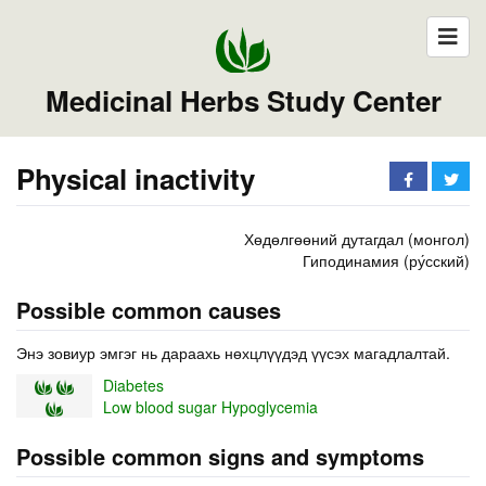
Medicinal Herbs Study Center
Physical inactivity
Хөдөлгөөний дутагдал (монгол)
Гиподинамия (ру́сский)
Possible common causes
Энэ зовиур эмгэг нь дараахь нөхцлүүдэд үүсэх магадлалтай.
Diabetes
Low blood sugar Hypoglycemia
Possible common signs and symptoms