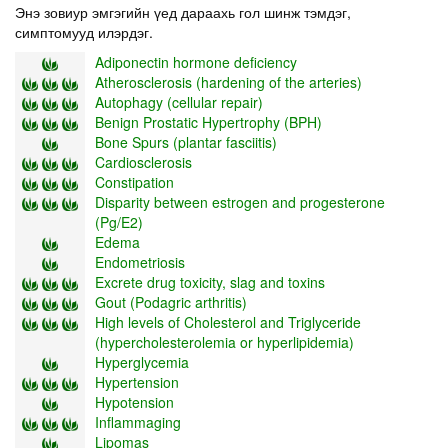
Энэ зовиур эмгэгийн үед дараахь гол шинж тэмдэг,
симптомууд илэрдэг.
Adiponectin hormone deficiency
Atherosclerosis (hardening of the arteries)
Autophagy (cellular repair)
Benign Prostatic Hypertrophy (BPH)
Bone Spurs (plantar fasciitis)
Cardiosclerosis
Constipation
Disparity between estrogen and progesterone
(Pg/E2)
Edema
Endometriosis
Excrete drug toxicity, slag and toxins
Gout (Podagric arthritis)
High levels of Cholesterol and Triglyceride
(hypercholesterolemia or hyperlipidemia)
Hyperglycemia
Hypertension
Hypotension
Inflammaging
Lipomas