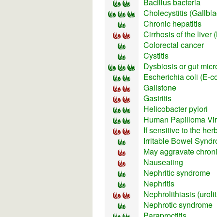
Bacillus bacteria
Cholecystitis (Gallbl
Chronic hepatitis
Cirrhosis of the liver (
Colorectal cancer
Cystitis
Dysbiosis or gut mic
Escherichia coli (E-co
Gallstone
Gastritis
Helicobacter pylori
Human Papilloma Vi
If sensitive to the he
Irritable Bowel Synd
May aggravate chroni
Nauseating
Nephritic syndrome
Nephritis
Nephrolithiasis (urolit
Nephrotic syndrome
Paraproctitis