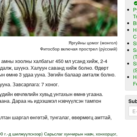
P
T
B
H
C
Яргуйны цомог (монгол)
S
Фитосбор включая прострел (ру́сский)
S
(
 амны хоолны халбагыг 450 мл усанд хийж, 2-4
S
далж, шүүнэ. Халуун саванд хийж болно. Өдөрт
(
ын өмнө 3 удаа ууна. Зөгийн балаар амталж болно.
H
F
ууна. Завсарлага: 7 хоног.
үдийн өвчлөлийн хувьд унтахын өмнө угаана.
ана. Дараа нь идээшмэл нэвчүүлсэн тампон
Sub
лтан шаргал өнгөтэй, тунгалаг, өвөрмөгц амттай,
0 г.-д шилжүүлснээр) Сарьслаг хунчирын навч, хонхорцог,