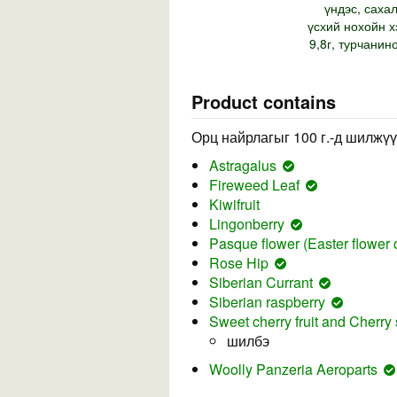
үндэс, саха
үсхий нохойн х
9,8г, турчанин
Product contains
Орц найрлагыг 100 г.-д шилжүү
Astragalus
Fireweed Leaf
Kiwifruit
Lingonberry
Pasque flower (Easter flowe
Rose Hip
Siberian Currant
Siberian raspberry
Sweet cherry fruit and Cherry 
шилбэ
Woolly Panzeria Aeroparts