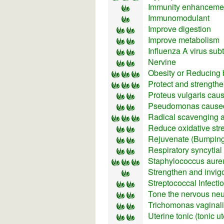
Immunity enhancement
Immunomodulant
Improve digestion
Improve metabolism
Influenza A virus su
Nervine
Obesity or Reducing 
Protect and strengthe
Proteus vulgaris caus
Pseudomonas caused
Radical scavenging ac
Reduce oxidative str
Rejuvenate (Bumping 
Respiratory syncytial
Staphylococcus aureu
Strengthen and invig
Streptococcal Infecti
Tone the nervous neu
Trichomonas vaginal
Uterine tonic (tonic u