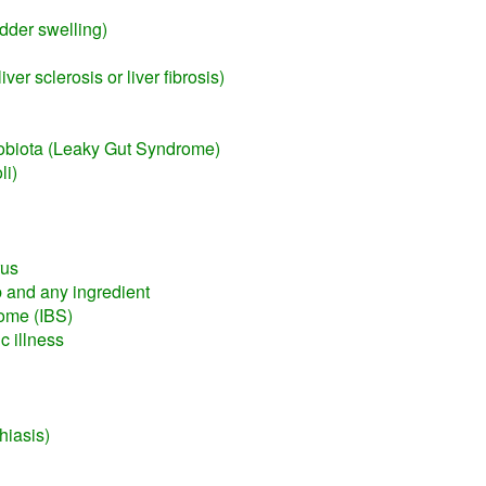
adder swelling)
liver sclerosis or liver fibrosis)
robiota (Leaky Gut Syndrome)
li)
rus
rb and any ingredient
rome (IBS)
c illness
hiasis)