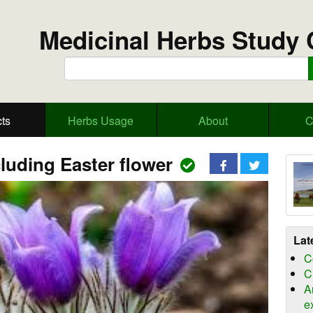
Medicinal Herbs Study 
ts
Herbs Usage
About
C
luding Easter flower
Lat
C
C
A
e