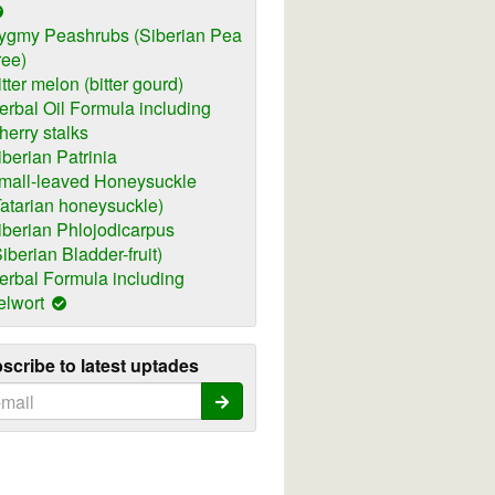
ygmy Peashrubs (Siberian Pea
ree)
itter melon (bitter gourd)
erbal Oil Formula including
herry stalks
iberian Patrinia
mall-leaved Honeysuckle
Tatarian honeysuckle)
iberian Phlojodicarpus
Siberian Bladder-fruit)
erbal Formula including
elwort
scribe to latest uptades