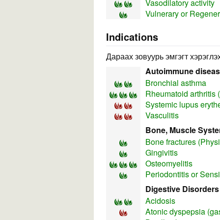
Vasodilatory activity
Vulnerary or Regener
Indications
Дараах зовуурь эмгэгт хэрэглэх
Autoimmune disea
Bronchial asthma
Rheumatoid arthritis 
Systemic lupus eryt
Vasculitis
Bone, Muscle Syst
Bone fractures (Physi
Gingivitis
Osteomyelitis
Periodontitis or Sens
Digestive Disorders
Acidosis
Atonic dyspepsia (gas