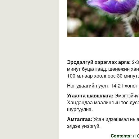
Эрсдэлгүй хэрэглэх арга:
2-3
минут буцалгаад, шөнөжин хан
100 мл-аар хоолноос 30 минут
Нэг удаагийн уулт: 14-21 хоног 
Угаалга шавшлага:
Эмэгтэйчү
Хандандаа маалингын тос дуса
шургуулна.
Амталгаа:
Усан идээшмэл нь а
элдэв үнэргүй.
Contents:
(10