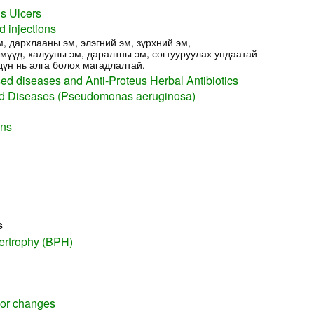
s Ulcers
d injections
м, дархлааны эм, элэгний эм, зүрхний эм,
мүүд, халууны эм, даралтны эм, согтууруулах ундаатай
дүн нь алга болох магадлалтай.
ed diseases and Anti-Proteus Herbal Antibiotics
 Diseases (Pseudomonas aeruginosa)
ons
s
ertrophy (BPH)
or changes