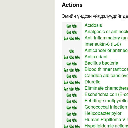
Actions
Эмийн үндсэн үйлдэлүүдийг да
Acidosis
Analgesic or antinocic
Anti-inflammatory (ant
interleukin-6 (IL-6)
Anticancer or antineopl
Antioxidant
Bacillus bacteria
Blood thinner (antico
Candida albicans ov
Diuretic
Eliminate chemothera
Escherichia coli (E-co
Febrifuge (antipyretic
Gonococcal infection
Helicobacter pylori
Human Papilloma Vi
Hypolipidemic actions