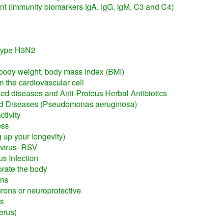
 (Immunity biomarkers IgA, IgG, IgM, C3 and C4)
btype H3N2
body weight, body mass index (BMI)
n the cardiovascular cell
ed diseases and Anti-Proteus Herbal Antibiotics
 Diseases (Pseudomonas aeruginosa)
tivity
ess
up your longevity)
 virus- RSV
s Infection
orate the body
ons
rons or neuroprotective
is
terus)