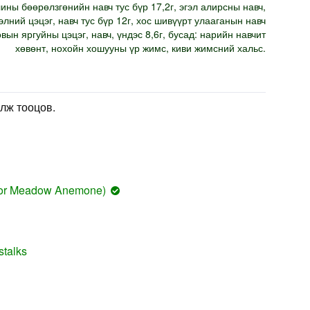
лины бөөрөлзгөнийн навч тус бүр 17,2г, эгэл алирсны навч,
элний цэцэг, навч тус бүр 12г, хос шивүүрт улааганын навч
овын яргуйны цэцэг, навч, үндэс 8,6г, бусад: нарийн навчит
хөвөнт, нохойн хошууны үр жимс, киви жимсний хальс.
лж тооцов.
r or Meadow Anemone)
stalks