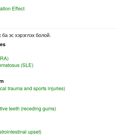
ation Effect
 ба эс хэрэглэх болой.
ses
(RA)
hematosus (SLE)
em
cal trauma and sports injuries)
itive teeth (receding gums)
trointestinal upset)