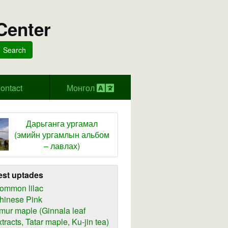
Center
Search
ontact
Монгол
Дарьганга ургамал
(эмийн ургамлын альбом
– лавлах)
est uptades
ommon lilac
hinese Pink
mur maple (Ginnala leaf
xtracts, Tatar maple, Ku-jin tea)