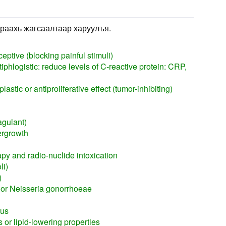
раахь жагсаалтаар харуулъя.
eptive (blocking painful stimuli)
iphlogistic: reduce levels of C-reactive protein: CRP,
astic or antiproliferative effect (tumor-inhibiting)
agulant)
ergrowth
py and radio-nuclide intoxication
li)
)
 or Neisseria gonorrhoeae
rus
 or lipid-lowering properties