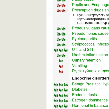
Peptic and Esophagu
Prescription drugs an
Цус шингэрүүлэгч э
кортикостероидны э
харшилах эсвэл үр 
Proteus vulgaris caus
Pseudomonas caused
Pyelonephritis
Streptococcal Infecti
UTI and STI
Urethra inflammation
Urinary retention
Vomiting
Гэдэс гүйлгэх, өвдөх
Endocrine disorder
Benign Prostatic Hyp
Diabetes
Endometriosis
Estrogen dominence
Hormonal imbalance 