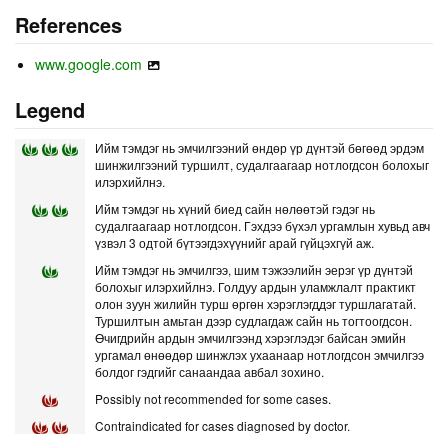
References
www.google.com
Legend
Ийм тэмдэг нь эмчилгээний өндөр үр дүнтэй бөгөөд эрдэм
шинжилгээний туршилт, судалгаагаар нотлогдсон болохыг
илэрхийлнэ.
Ийм тэмдэг нь хүний биед сайн нөлөөтэй гэдэг нь
судалгаагаар нотлогдсон. Гэхдээ бүхэл ургамлын хувьд авч
үзвэл 3 одтой бүтээгдэхүүнийг арай гүйцэхгүй аж.
Ийм тэмдэг нь эмчилгээ, шим тэжээлийн эерэг үр дүнтэй
болохыг илэрхийлнэ. Голдуу ардын уламжлалт практикт
олон зуун жилийн турш өргөн хэрэглэгддэг туршлагатай.
Туршилтын амьтан дээр судлагдаж сайн нь тогтоогдсон.
Өчигдрийн ардын эмчилгээнд хэрэглэдэг байсан эмийн
ургамал өнөөдөр шинжлэх ухаанаар нотлогдсон эмчилгээ
болдог гэдгийг санаандаа авбал зохино.
Possibly not recommended for some cases.
Contraindicated for cases diagnosed by doctor.