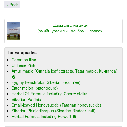
« Back
Дарьганга ургамал
(эмийн ургамлын альбом – лавлах)
Latest uptades
Common lilac
Chinese Pink
Amur maple (Ginnala leaf extracts, Tatar maple, Ku-jin tea)
Pygmy Peashrubs (Siberian Pea Tree)
Bitter melon (bitter gourd)
Herbal Oil Formula including Cherry stalks
Siberian Patrinia
Small-leaved Honeysuckle (Tatarian honeysuckle)
Siberian Phlojodicarpus (Siberian Bladder-fruit)
Herbal Formula including Felwort