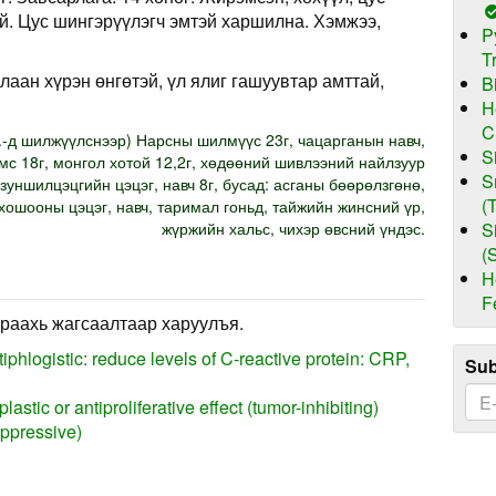
й. Цус шингэрүүлэгч эмтэй харшилна. Хэмжээ,
P
T
лаан хүрэн өнгөтэй, үл ялиг гашуувтар амттай,
B
H
C
.-д шилжүүлснээр) Нарсны шилмүүс 23г, чацарганын навч,
S
мс 18г, монгол хотой 12,2г, хөдөөний шивлээний найлзуур
S
 зуншилцэцгийн цэцэг, навч 8г, бусад: асганы бөөрөлзгөнө,
(
 хошооны цэцэг, навч, таримал гоньд, тайжийн жинсний үр,
жүржийн хальс, чихэр өвсний үндэс.
S
(
H
F
раахь жагсаалтаар харуулъя.
iphlogistic: reduce levels of C-reactive protein: CRP,
Sub
astic or antiproliferative effect (tumor-inhibiting)
uppressive)