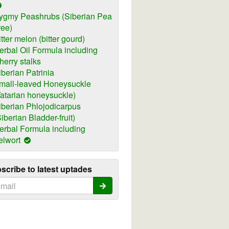
ygmy Peashrubs (Siberian Pea
ree)
itter melon (bitter gourd)
erbal Oil Formula including
herry stalks
iberian Patrinia
mall-leaved Honeysuckle
Tatarian honeysuckle)
iberian Phlojodicarpus
Siberian Bladder-fruit)
erbal Formula including
elwort
scribe to latest uptades