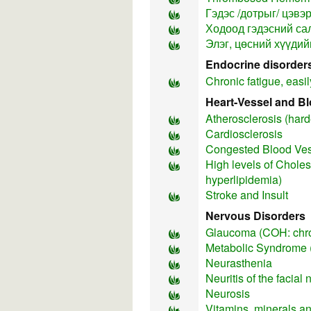
Гэдэс /дотрыг/ цэвэ
Ходоод гэдэсний са
Элэг, цөсний хүүдий
Endocrine disorder
Chronic fatigue, easil
Heart-Vessel and B
Atherosclerosis (harde
Cardiosclerosis
Congested Blood Ves
High levels of Choles
hyperlipidemia)
Stroke and Insult
Nervous Disorders
Glaucoma (COH: chro
Metabolic Syndrome 
Neurasthenia
Neuritis of the facial 
Neurosis
Vitamins, minerals an