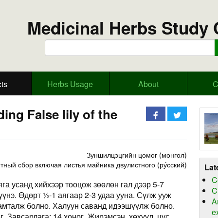
Medicinal Herbs Study 
ts
Herbs Usage
About
C
ing False lily of the
Зуншилцэцгийн цомог (монгол)
ый сбор включая листья майника двулистного (ру́сский)
Lat
C
яга усанд хийхээр тооцож зөөлөн гал дээр 5-7
C
нэ. Өдөрт ½-1 аягаар 2-3 удаа ууна. Сүлж ууж
A
 амталж болно. Халуун саванд идээшүүлж болно.
e
г. Завсарлага: 14 хоног. Жирэмсэн, хөхүүл, цус