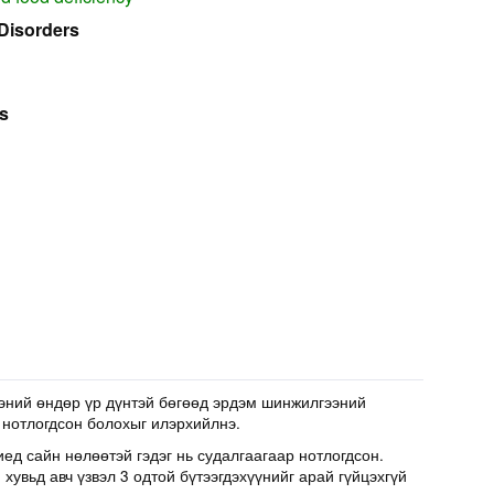
Disorders
s
эний өндөр үр дүнтэй бөгөөд эрдэм шинжилгээний
 нотлогдсон болохыг илэрхийлнэ.
иед сайн нөлөөтэй гэдэг нь судалгаагаар нотлогдсон.
хувьд авч үзвэл 3 одтой бүтээгдэхүүнийг арай гүйцэхгүй