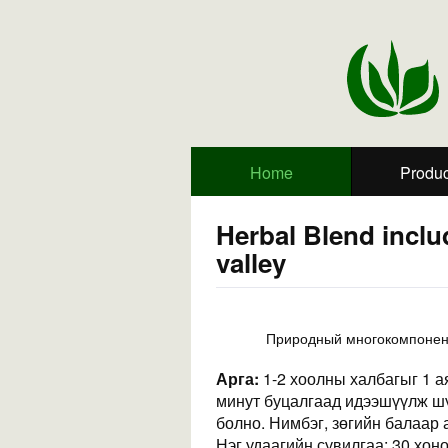
Home
Produc
Herbal Blend includ
valley
Природный многокомпонентн
Арга:
1-2 хоолны халбагыг 1 а
минут буцалгаад идээшүүлж шүү
болно. Нимбэг, зөгийн балаар
Нэг удаагийн сувилгаа: 30 хоно