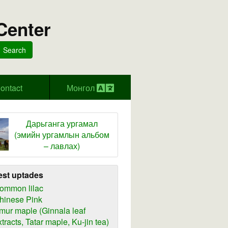
Center
Search
ontact
Монгол
Дарьганга ургамал
(эмийн ургамлын альбом
– лавлах)
est uptades
ommon lilac
hinese Pink
mur maple (Ginnala leaf
xtracts, Tatar maple, Ku-jin tea)