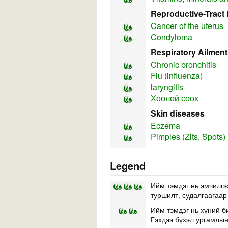
Reproductive-Tract 
Cancer of the uterus
Condyloma
Respiratory Ailment
Chronic bronchitis
Flu (influenza)
laryngitis
Хоолой сөөх
Skin diseases
Eczema
Pimples (Zits, Spots)
Legend
Ийм тэмдэг нь эмчилгэ
туршилт, судалгаагаар
Ийм тэмдэг нь хүний б
Гэхдээ бүхэл ургамлын 