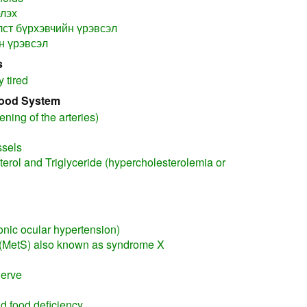
рлэх
лст бүрхэвчийн үрэвсэл
н үрэвсэл
s
y tired
lood System
ning of the arteries)
sels
terol and Triglyceride (hypercholesterolemia or
nic ocular hypertension)
(MetS) also known as syndrome X
nerve
d food deficiency