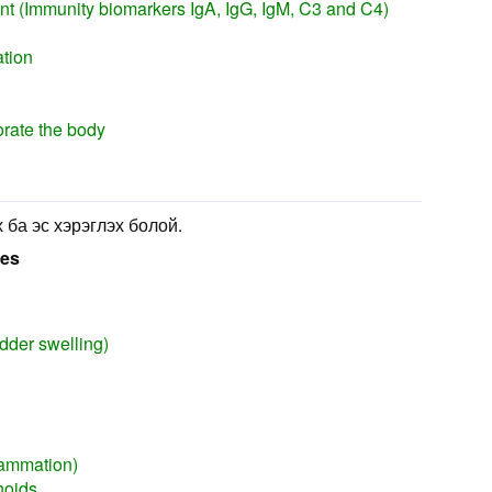
 (Immunity biomarkers IgA, IgG, IgM, C3 and C4)
ation
orate the body
 ба эс хэрэглэх болой.
ses
adder swelling)
lammation)
hoids