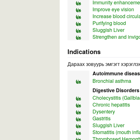
Immunity enhancement
Improve eye vision
Increase blood circul
Purifying blood
Sluggish Liver
Strengthen and invig
Indications
Дараах зовуурь эмгэгт хэрэглэх
Autoimmune disea
Bronchial asthma
Digestive Disorders
Cholecystitis (Gallbl
Chronic hepatitis
Dysentery
Gastritis
Sluggish Liver
Stomatitis (mouth inf
Thrombosed Hemorr