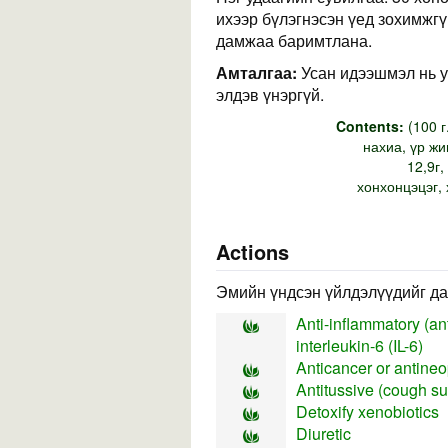
ихээр бүлэгнэсэн үед зохимжгү
дамжаа баримтлана.
Амталгаа:
Усан идээшмэл нь у
элдэв үнэргүй.
Contents:
(100 г
нахиа, үр жи
12,9г,
хонхонцэцэг,
Actions
Эмийн үндсэн үйлдэлүүдийг да
Anti-inflammatory (ant
interleukin-6 (IL-6)
Anticancer or antineopl
Antitussive (cough s
Detoxify xenobiotics
Diuretic