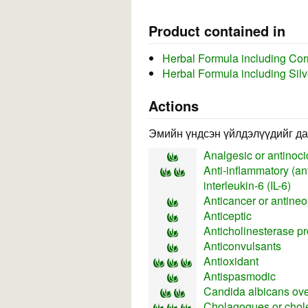
Product contained in
Herbal Formula including Cor
Herbal Formula including Sil
Actions
Эмийн үндсэн үйлдэлүүдийг да
Analgesic or antinocic
Anti-inflammatory (ant
interleukin-6 (IL-6)
Anticancer or antineopl
Anticeptic
Anticholinesterase pr
Anticonvulsants
Antioxidant
Antispasmodic
Candida albicans ov
Cholagogues or choler