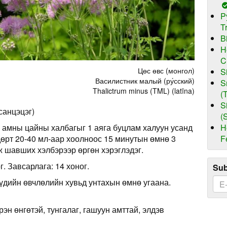
P
T
B
H
C
Цөс өвс (монгол)
S
Василистник малый (ру́сский)
S
Thalictrum minus (TML) (latīna)
(
S
асанцэцэг)
(
H
 амны цайны халбагыг 1 аяга буцлам халуун усанд
F
дөрт 20-40 мл-аар хоолноос 15 минутын өмнө 3
аж шавших хэлбэрээр өргөн хэрэглэдэг.
г. Завсарлага: 14 хоног.
Sub
дийн өвчлөлийн хувьд унтахын өмнө угаана.
рэн өнгөтэй, тунгалаг, гашуун амттай, элдэв