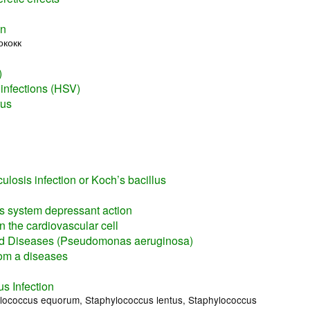
on
ококк
)
 infections (HSV)
rus
losis infection or Koch’s bacillus
us system depressant action
n the cardiovascular cell
 Diseases (Pseudomonas aeruginosa)
rom a diseases
s Infection
lococcus equorum, Staphylococcus lentus, Staphylococcus