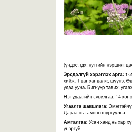
(үндэс, гдх: нутгийн нэршил: ц
Эрсдэлгүй хэрэглэх арга:
1-2
хийж, 1 цаг хандалж, шүүнэ. Ө
удаа ууна. Бигнүүр тавих, уга
Нэг удаагийн сувилгаа: 14 хоно
Угаалга шавшлага:
Эмэгтэйчүү
Дараа нь тампон шургуулна.
Амталгаа:
Усан ханд нь хар хү
үнэргүй.