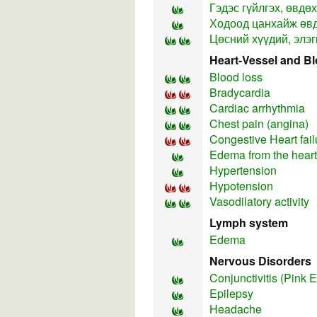
Гэдэс гүйлгэх, өвдөх
Ходоод цанхайж өв
Цөсний хүүдий, элэг
Heart-Vessel and B
Blood loss
Bradycardia
Cardiac arrhythmia
Chest pain (angina)
Congestive Heart fai
Edema from the heart
Hypertension
Hypotension
Vasodilatory activity
Lymph system
Edema
Nervous Disorders
Conjunctivitis (Pink 
Epilepsy
Headache