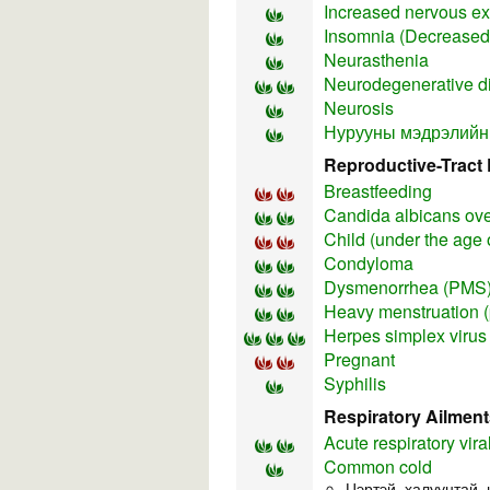
Increased nervous exc
Insomnia (Decreased 
Neurasthenia
Neurodegenerative d
Neurosis
Нурууны мэдрэлийн
Reproductive-Tract 
Breastfeeding
Candida albicans ov
Child (under the age 
Condyloma
Dysmenorrhea (PMS
Heavy menstruation (
Herpes simplex virus
Pregnant
Syphilis
Respiratory Ailment
Acute respiratory vira
Common cold
Цэртэй, халуунтай,