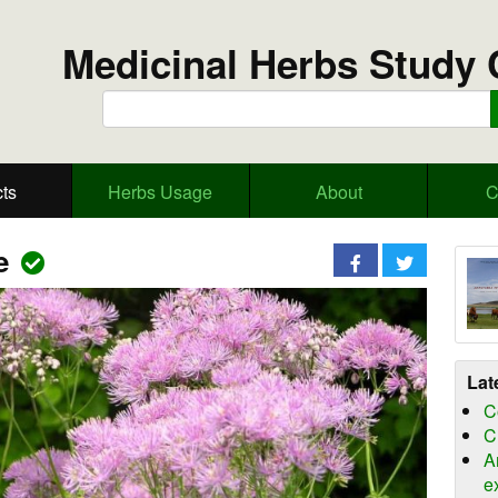
Medicinal Herbs Study 
ts
Herbs Usage
About
C
ue
Lat
C
C
A
e