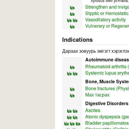
xylosus нян устгана.
Strengthen and invig
Styptic or Hemostati
Vasodilatory activity
Vulnerary or Regener
Indications
Дараах зовуурь эмгэгт хэрэглэх
Autoimmune disea
Rheumatoid arthritis 
Systemic lupus eryt
Bone, Muscle Syst
Bone fractures (Physi
Мах тасрах
Digestive Disorders
Ascites
Atonic dyspepsia (gas
Bladder papillomatos