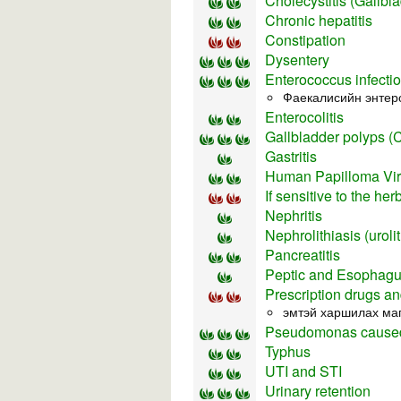
Cholecystitis (Gallbl
Chronic hepatitis
Constipation
Dysentery
Enterococcus infecti
Фаекалисийн энтер
Enterocolitis
Gallbladder polyps (
Gastritis
Human Papilloma Vi
If sensitive to the he
Nephritis
Nephrolithiasis (urolit
Pancreatitis
Peptic and Esophagu
Prescription drugs an
эмтэй харшилах ма
Pseudomonas caused
Typhus
UTI and STI
Urinary retention