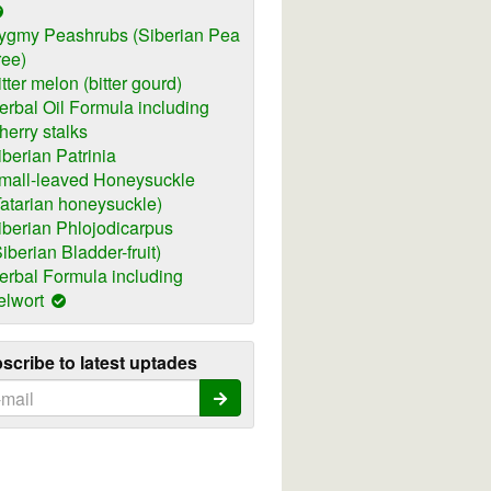
ygmy Peashrubs (Siberian Pea
ree)
itter melon (bitter gourd)
erbal Oil Formula including
herry stalks
iberian Patrinia
mall-leaved Honeysuckle
Tatarian honeysuckle)
iberian Phlojodicarpus
Siberian Bladder-fruit)
erbal Formula including
elwort
scribe to latest uptades