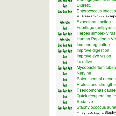
Diuretic
Enterococcus infecti
Фаекалисийн энтер
Expectorant action
Febrifuge (antipyretic
Herpes simplex virus
Human Papilloma Vi
Immunoregulation
Improve digestion
Improve eye vision
Laxative
Mycobacterium tubercu
Nervine
Potent central nervo
Protect and strengthe
Pseudomonas caused
Quick recuperating f
Sedative
Staphylococcus aureu
үүнээс гадна Staphy