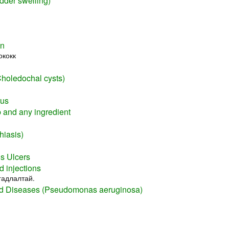
adder swelling)
on
ококк
Choledochal cysts)
rus
rb and any ingredient
hiasis)
s Ulcers
d injections
гадлалтай.
 Diseases (Pseudomonas aeruginosa)