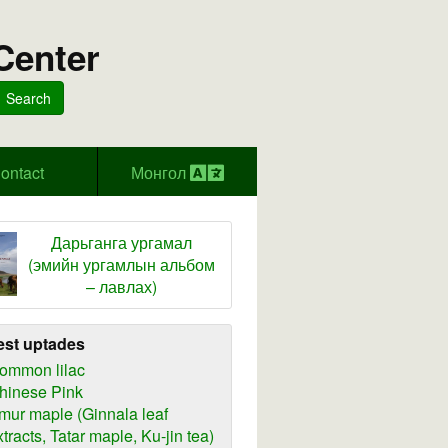
Center
Search
ontact
Монгол
Дарьганга ургамал
(эмийн ургамлын альбом
– лавлах)
est uptades
ommon lilac
hinese Pink
mur maple (Ginnala leaf
xtracts, Tatar maple, Ku-jin tea)