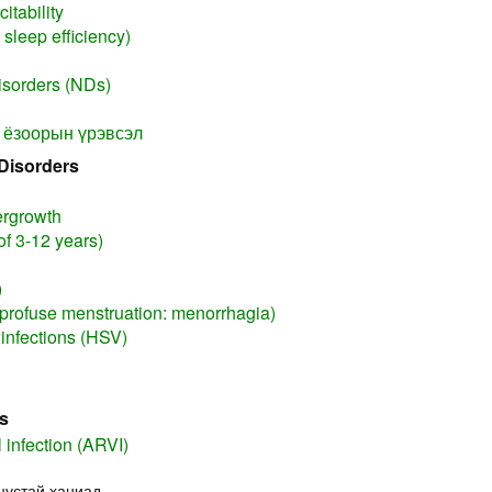
itability
sleep efficiency)
isorders (NDs)
 ёзоорын үрэвсэл
Disorders
ergrowth
of 3-12 years)
)
profuse menstruation: menorrhagia)
 infections (HSV)
s
l infection (ARVI)
 цустай ханиад