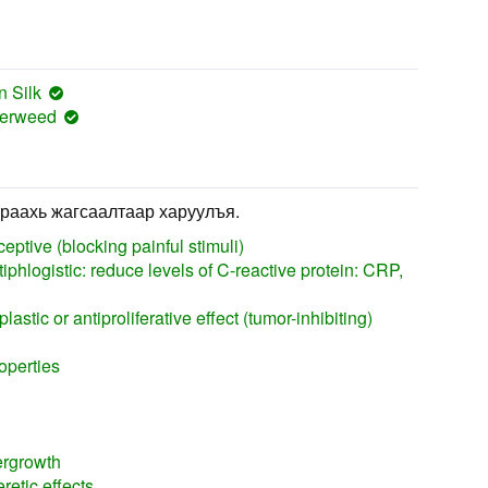
n Silk
verweed
раахь жагсаалтаар харуулъя.
eptive (blocking painful stimuli)
iphlogistic: reduce levels of C-reactive protein: CRP,
astic or antiproliferative effect (tumor-inhibiting)
operties
ergrowth
etic effects