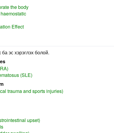
orate the body
c haemostatic
ation Effect
 ба эс хэрэглэх болой.
ses
(RA)
hematosus (SLE)
em
cal trauma and sports injuries)
trointestinal upset)
is