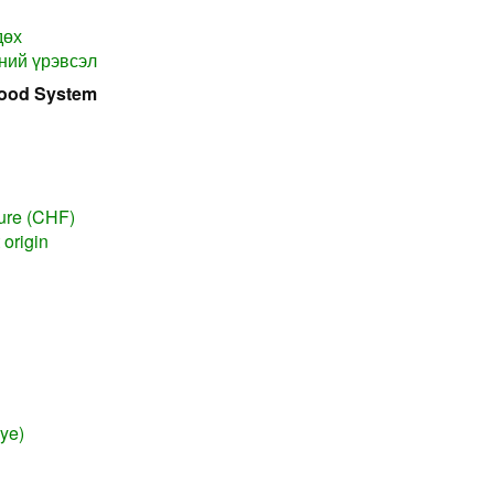
дөх
ний үрэвсэл
lood System
lure (CHF)
 origin
Eye)