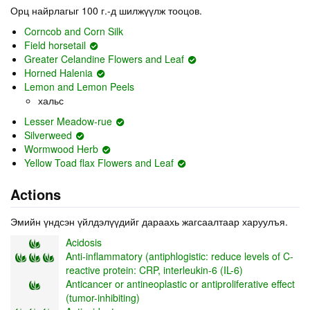
Орц найрлагыг 100 г.-д шилжүүлж тооцов.
Corncob and Corn Silk
Field horsetail
Greater Celandine Flowers and Leaf
Horned Halenia
Lemon and Lemon Peels
хальс
Lesser Meadow-rue
Silverweed
Wormwood Herb
Yellow Toad flax Flowers and Leaf
Actions
Эмийн үндсэн үйлдэлүүдийг дараахь жагсаалтаар харуулъя.
Acidosis
Anti-inflammatory (antiphlogistic: reduce levels of C-
reactive protein: CRP, interleukin-6 (IL-6)
Anticancer or antineoplastic or antiproliferative effect
(tumor-inhibiting)