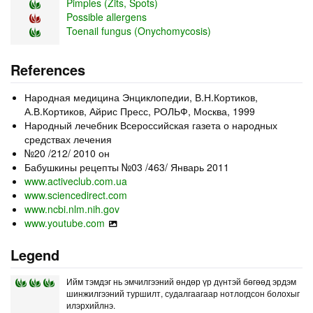
Pimples (Zits, Spots)
Possible allergens
Toenail fungus (Onychomycosis)
References
Народная медицина Энциклопедии, В.Н.Кортиков,
А.В.Кортиков, Айрис Пресс, РОЛЬФ, Москва, 1999
Народный лечебник Всероссийская газета о народных
средствах лечения
№20 /212/ 2010 он
Бабушкины рецепты №03 /463/ Январь 2011
www.activeclub.com.ua
www.sciencedirect.com
www.ncbi.nlm.nih.gov
www.youtube.com
Legend
Ийм тэмдэг нь эмчилгээний өндөр үр дүнтэй бөгөөд эрдэм
шинжилгээний туршилт, судалгаагаар нотлогдсон болохыг
илэрхийлнэ.