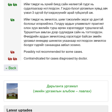
Ийм тэмдэг нь хүний биед сайн нөлөөтэй гэдэг нь
судалгаагаар нотлогдсон. Гэхдээ бүхэл ургамлын хувьд авч
үзвэл 3 одтой бүтээгдэхүүнийг арай гүйцэхгүй аж.
Ийм тэмдэг нь эмчилгээ, шим тэжээлийн эерэг үр дүнтэй
болохыг илэрхийлнэ. Голдуу ардын уламжлалт практикт
олон зуун жилийн турш өргөн хэрэглэгддэг туршлагатай.
Туршилтын амьтан дээр судлагдаж сайн нь тогтоогдсон.
Өчигдрийн ардын эмчилгээнд хэрэглэдэг байсан эмийн
ургамал өнөөдөр шинжлэх ухаанаар нотлогдсон эмчилгээ
болдог гэдгийг санаандаа авбал зохино.
Possibly not recommended for some cases.
Contraindicated for cases diagnosed by doctor.
« Back
Дарьганга ургамал
(эмийн ургамлын альбом – лавлах)
Latest uptades