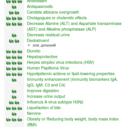
Antioxidant
Antispasmodic
Candida albicans overgrowth
Cholagogues or choleretic effects
Decrease Alanine (ALT) and Aspartate transaminase
(AST) and Alkaline phosphatase (ALP)
Decrease residual urine
Deobstruent
элэг, дэлүүний
Diuretic
Hepatoprotective
Herpes simplex virus infections (HSV)
Human Papilloma Virus
Hypolipidemic actions or lipid-lowering properties
Immunity enhancement (Immunity biomarkers IgA,
IgG, IgM, C3 and C4)
Improve digestion
Increase urine output
Influenza A virus subtype H3N2
Liquefaction of bile
Nervine
Obesity or Reducing body weight, body mass index
(BMI)