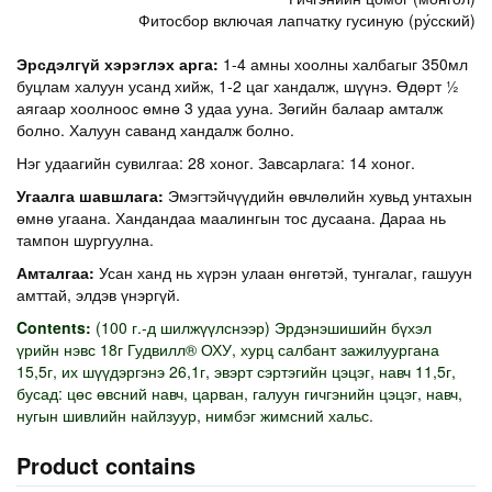
Фитосбор включая лапчатку гусиную (ру́сский)
Эрсдэлгүй хэрэглэх арга:
1-4 амны хоолны халбагыг 350мл
буцлам халуун усанд хийж, 1-2 цаг хандалж, шүүнэ. Өдөрт ½
аягаар хоолноос өмнө 3 удаа ууна. Зөгийн балаар амталж
болно. Халуун саванд хандалж болно.
Нэг удаагийн сувилгаа: 28 хоног. Завсарлага: 14 хоног.
Угаалга шавшлага:
Эмэгтэйчүүдийн өвчлөлийн хувьд унтахын
өмнө угаана. Хандандаа маалингын тос дусаана. Дараа нь
тампон шургуулна.
Амталгаа:
Усан ханд нь хүрэн улаан өнгөтэй, тунгалаг, гашуун
амттай, элдэв үнэргүй.
Contents:
(100 г.-д шилжүүлснээр) Эрдэнэшишийн бүхэл
үрийн нэвс 18г Гудвилл® ОХУ, хурц салбант зажилуургана
15,5г, их шүүдэргэнэ 26,1г, эвэрт сэртэгийн цэцэг, навч 11,5г,
бусад: цөс өвсний навч, царван, галуун гичгэнийн цэцэг, навч,
нугын шивлийн найлзуур, нимбэг жимсний хальс.
Product contains