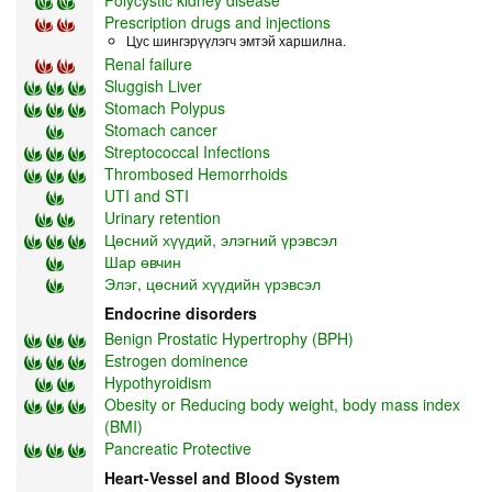
Polycystic kidney disease
Prescription drugs and injections
Цус шингэрүүлэгч эмтэй харшилна.
Renal failure
Sluggish Liver
Stomach Polypus
Stomach cancer
Streptococcal Infections
Thrombosed Hemorrhoids
UTI and STI
Urinary retention
Цөсний хүүдий, элэгний үрэвсэл
Шар өвчин
Элэг, цөсний хүүдийн үрэвсэл
Endocrine disorders
Benign Prostatic Hypertrophy (BPH)
Estrogen dominence
Hypothyroidism
Obesity or Reducing body weight, body mass index
(BMI)
Pancreatic Protective
Heart-Vessel and Blood System