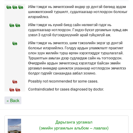
Ийм тэмдэг нь эмчилгээний өндөр үр дүнтэй бөгөөд эрдэм
шинжилгээний туршилт, судалгаагаар нотлогдсон болохыг
илэрхийлнэ.
Ийм тэмдэг нь хүний биед сайн нөлөөтэй гэдэг нь
судалгаагаар нотлогдсон. Гэхдээ бүхэл ургамлын хувьд авч
үзвэл 3 одтой бүтээгдэхүүнийг арай гүйцэхгүй аж.
Ийм тэмдэг нь эмчилгээ, шим тэжээлийн эерэг үр дүнтэй
болохыг илэрхийлнэ. Голдуу ардын уламжлалт практикт
олон зуун жилийн турш өргөн хэрэглэгддэг туршлагатай.
Туршилтын амьтан дээр судлагдаж сайн нь тогтоогдсон.
Өчигдрийн ардын эмчилгээнд хэрэглэдэг байсан эмийн
ургамал өнөөдөр шинжлэх ухаанаар нотлогдсон эмчилгээ
болдог гэдгийг санаандаа авбал зохино.
Possibly not recommended for some cases.
Contraindicated for cases diagnosed by doctor.
« Back
Дарьганга ургамал
(эмийн ургамлын альбом – лавлах)