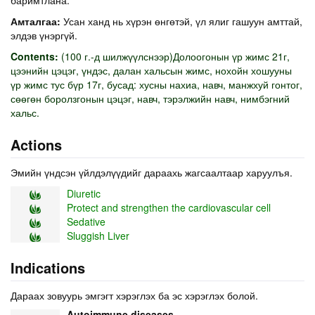
Амталгаа:
Усан ханд нь хүрэн өнгөтэй, үл ялиг гашуун амттай,
элдэв үнэргүй.
Contents:
(100 г.-д шилжүүлснээр)Долоогонын үр жимс 21г,
цээнийн цэцэг, үндэс, далан хальсын жимс, нохойн хошууны
үр жимс тус бүр 17г, бусад: хусны нахиа, навч, манжхуй гонтог,
сөөгөн боролзгонын цэцэг, навч, тэрэлжийн навч, нимбэгний
хальс.
Actions
Эмийн үндсэн үйлдэлүүдийг дараахь жагсаалтаар харуулъя.
Diuretic
Protect and strengthen the cardiovascular cell
Sedative
Sluggish Liver
Indications
Дараах зовуурь эмгэгт хэрэглэх ба эс хэрэглэх болой.
Autoimmune diseases