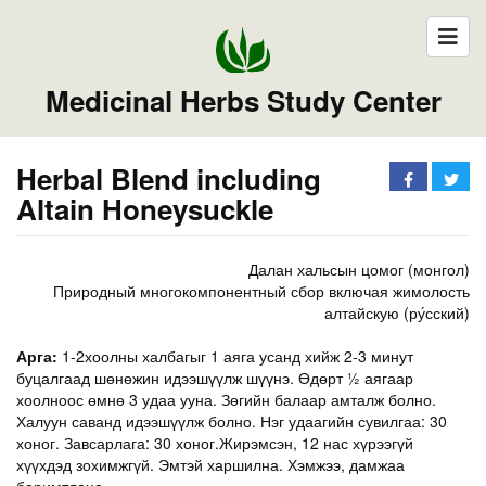
Medicinal Herbs Study Center
Herbal Blend including
Altain Honeysuckle
Далан хальсын цомог (монгол)
Природный многокомпонентный сбор включая жимолость
алтайскую (ру́сский)
Арга:
1-2хоолны халбагыг 1 аяга усанд хийж 2-3 минут
буцалгаад шөнөжин идээшүүлж шүүнэ. Өдөрт ½ аягаар
хоолноос өмнө 3 удаа ууна. Зөгийн балаар амталж болно.
Халуун саванд идээшүүлж болно. Нэг удаагийн сувилгаа: 30
хоног. Завсарлага: 30 хоног.Жирэмсэн, 12 нас хүрээгүй
хүүхдэд зохимжгүй. Эмтэй харшилна. Хэмжээ, дамжаа
баримтлана.