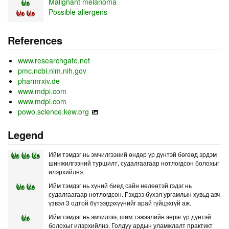
Malignant melanoma
Possible allergens
References
www.researchgate.net
pmc.ncbi.nlm.nih.gov
pharmrxiv.de
www.mdpi.com
www.mdpi.com
powo.science.kew.org
Legend
Ийм тэмдэг нь эмчилгээний өндөр үр дүнтэй бөгөөд эрдэм
шинжилгээний туршилт, судалгаагаар нотлогдсон болохыг
илэрхийлнэ.
Ийм тэмдэг нь хүний биед сайн нөлөөтэй гэдэг нь
судалгаагаар нотлогдсон. Гэхдээ бүхэл ургамлын хувьд авч
үзвэл 3 одтой бүтээгдэхүүнийг арай гүйцэхгүй аж.
Ийм тэмдэг нь эмчилгээ, шим тэжээлийн эерэг үр дүнтэй
болохыг илэрхийлнэ. Голдуу ардын уламжлалт практикт