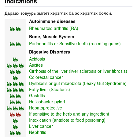
Indications
Дараах зовуурь эмгэгт хэрэглэх ба эс хэрэглэх болой.
Autoimmune diseases
Rheumatoid arthritis (RA)
Bone, Muscle System
Periodontitis or Sensitive teeth (receding gums)
Digestive Disorders
Acidosis
Ascites
Cirrhosis of the liver (liver sclerosis or liver fibrosis)
Colorectal cancer
Dysbiosis or gut microbiota (Leaky Gut Syndrome)
Fatty liver (Steatosis)
Gastritis
Helicobacter pylori
Hepatoprotective
If sensitive to the herb and any ingredient
Intoxication (antidote to food poisoning)
Liver cancer
Nephritis