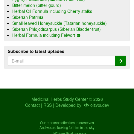
Bitter melon (bitter gourd)
Herbal Oil Formula including Cherry stalks
Siberian Patrinia
Small-leaved Honeysuckle (Tatarian honeysuckle)
Siberian Phlojodicarpus (Siberian Bladder-fruit)
Herbal Formula including Felwort
Subscribe to latest uptades
Medicinal Herbs Study Center © 2026
Contact
|
RSS
| Developed by:
olzvoi.dev
Our medicine often lies in ourselves
And we are looking for him in the sky
— William Shakespeare