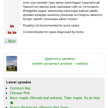
олон зуун жилийн турш өргөн хэрэглэгддэг туршлагатай.
Туршилтын амьтан дээр судлагдаж сайн нь тогтоогдсон.
Өчигдрийн ардын эмчилгээнд хэрэглэдэг байсан эмийн
ургамал өнөөдөр шинжлэх ухаанаар нотлогдсон эмчилгээ
болдог гэдгийг санаандаа авбал зохино.
Possibly not recommended for some cases.
Contraindicated for cases diagnosed by doctor.
« Back
Дарьганга ургамал
(эмийн ургамлын альбом – лавлах)
Latest uptades
Common lilac
Chinese Pink
Amur maple (Ginnala leaf extracts, Tatar maple, Ku-jin tea)
Pygmy Peashrubs (Siberian Pea Tree)