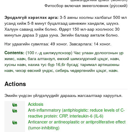
Фитосбор включая змееголовник (ру́сский)
Эрсдэлгүй хэрэглэх арга:
3-5 амны хоолны халбагыг 500 мл
усанд хийж 5-8 минут буцалгаад шөнөжин хандалж, шүүнэ.
Халуун саванд хийж болно. Өдөрт 150 мл-аар хоолноос 30
минутын дараа 3 удаа ууна. Зөгийн балаар амталж болно.
Нэг удаагийн сувилгаа: 49 хоног. Завсарлага: 14 хоног.
Contents:
(100 г.-д шилжүүлснээр) Час улаан долоогонын үр
жимс, навч, бага алтанзул, өмхий шимэлдэгний цэцэг, навч,
хусны навч, нахиа тус бүр 16,6г бусад: таримал артишокны
навч, чихэр өвсний үндэс, сибирь чөдөргөнийн цэцэг, навч.
Actions
Эмийн үндсэн үйлдэлүүдийг дараахь жагсаалтаар харуулъя.
Acidosis
Anti-inflammatory (antiphlogistic: reduce levels of C-
reactive protein: CRP, interleukin-6 (IL-6)
Anticancer or antineoplastic or antiproliferative effect
(tumor-inhibiting)