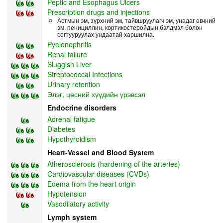
Peptic and Esophagus Ulcers
Prescription drugs and injections
Астмын эм, зүрхний эм, тайвшруулагч эм, унадаг өвчний
эм, пенициллин, кортикостеройдын бэлдмэл болон
согтууруулах ундаатай харшилна.
Pyelonephritis
Renal failure
Sluggish Liver
Streptococcal Infections
Urinary retention
Элэг, цөсний хүүдийн үрэвсэл
Endocrine disorders
Adrenal fatigue
Diabetes
Hypothyroidism
Heart-Vessel and Blood System
Atherosclerosis (hardening of the arteries)
Cardiovascular diseases (CVDs)
Edema from the heart origin
Hypotension
Vasodilatory activity
Lymph system