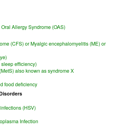
or Oral Allergy Syndrome (OAS)
rome (CFS) or Myalgic encephalomyelitis (ME) or
Eye)
sleep efficiency)
(MetS) also known as syndrome X
d food deficiency
Disorders
 infections (HSV)
plasma Infection