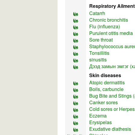
Respiratory Ailment
Catarrh
Chronic bronchitis
Flu (influenza)
Purulent otitis media
Sore throat
Staphylococcus aureu
Tonsillitis
sinusitis
Дээд замын эмгэг (х
Skin diseases
Atopic dermatitis
Boils, carbuncle
Bug Bite and Stings 
Canker sores
Cold sores or Herpes
Eczema
Erysipelas
Exudative diathesis