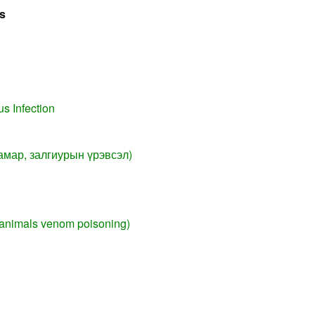
s
s Infection
амар, залгиурын үрэвсэл)
(animals venom poisoning)