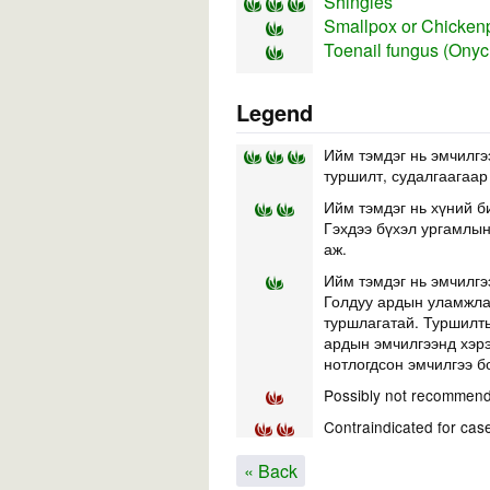
Shingles
Smallpox or Chicken
Toenail fungus (Ony
Legend
Ийм тэмдэг нь эмчилгэ
туршилт, судалгаагаар
Ийм тэмдэг нь хүний б
Гэхдээ бүхэл ургамлын 
аж.
Ийм тэмдэг нь эмчилгэ
Голдуу ардын уламжлал
туршлагатай. Туршилты
ардын эмчилгээнд хэр
нотлогдсон эмчилгээ б
Possibly not recommend
Contraindicated for cas
« Back