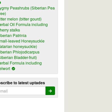
ygmy Peashrubs (Siberian Pea
ree)
itter melon (bitter gourd)
erbal Oil Formula including
herry stalks
iberian Patrinia
mall-leaved Honeysuckle
Tatarian honeysuckle)
iberian Phlojodicarpus
Siberian Bladder-fruit)
erbal Formula including
elwort
scribe to latest uptades