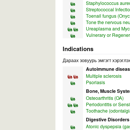
Staphylococcus aureu
Streptococcal Infecti
Toenail fungus (Ony
Tone the nervous neu
Ureaplasma and Myco
Vulnerary or Regener
Indications
Дараах зовуурь эмгэгт хэрэглэх
Autoimmune disea
Multiple sclerosis
Psoriasis
Bone, Muscle Syst
Osteoarthritis (OA)
Periodontitis or Sens
Toothache (odontalgi
Digestive Disorders
Atonic dyspepsia (gas