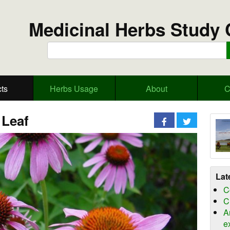
Medicinal Herbs Study 
ts
Herbs Usage
About
C
 Leaf
Lat
C
C
A
e