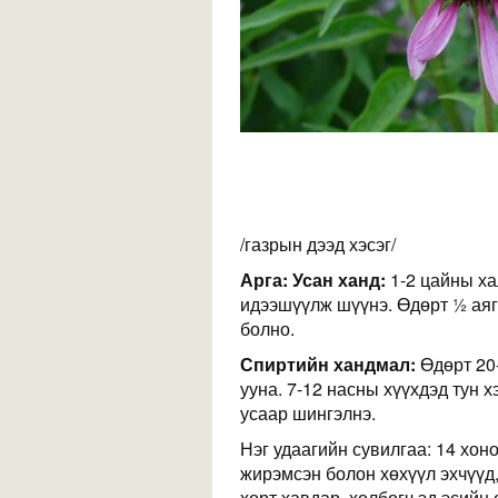
/газрын дээд хэсэг/
Арга:
Усан ханд:
1-2 цайны ха
идээшүүлж шүүнэ. Өдөрт ½ аяг
болно.
Спиртийн хандмал:
Өдөрт 20
ууна. 7-12 насны хүүхдэд тун х
усаар шингэлнэ.
Нэг удаагийн сувилгаа: 14 хоног
жирэмсэн болон хөхүүл эхчүүд
хорт хавдар, холбогч эд эсийн 