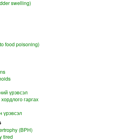
adder swelling)
 to food poisoning)
ons
hoids
ний үрэвсэл
 хордлого гаргах
н үрэвсэл
s
ertrophy (BPH)
y tired