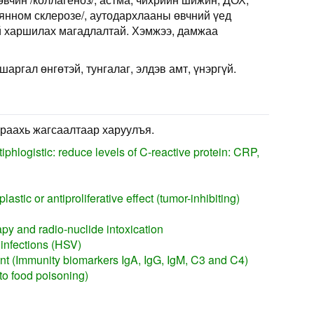
еянном склерозе/, аутодархлааны өвчний үед
й харшилах магадлалтай. Хэмжээ, дамжаа
шаргал өнгөтэй, тунгалаг, элдэв амт, үнэргүй.
раахь жагсаалтаар харуулъя.
iphlogistic: reduce levels of C-reactive protein: CRP,
astic or antiproliferative effect (tumor-inhibiting)
py and radio-nuclide intoxication
 infections (HSV)
 (Immunity biomarkers IgA, IgG, IgM, C3 and C4)
 to food poisoning)