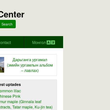
Center
Search
ontact
Монгол
Дарьганга ургамал
(эмийн ургамлын альбом
– лавлах)
est uptades
ommon lilac
hinese Pink
mur maple (Ginnala leaf
xtracts, Tatar maple, Ku-jin tea)