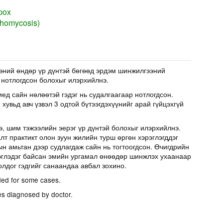
pox
chomycosis)
эний өндөр үр дүнтэй бөгөөд эрдэм шинжилгээний
 нотлогдсон болохыг илэрхийлнэ.
иед сайн нөлөөтэй гэдэг нь судалгаагаар нотлогдсон.
хувьд авч үзвэл 3 одтой бүтээгдэхүүнийг арай гүйцэхгүй
э, шим тэжээлийн эерэг үр дүнтэй болохыг илэрхийлнэ.
т практикт олон зуун жилийн турш өргөн хэрэглэгддэг
н амьтан дээр судлагдаж сайн нь тогтоогдсон. Өчигдрийн
эглэдэг байсан эмийн ургамал өнөөдөр шинжлэх ухаанаар
олдог гэдгийг санаандаа авбал зохино.
ed for some cases.
es diagnosed by doctor.