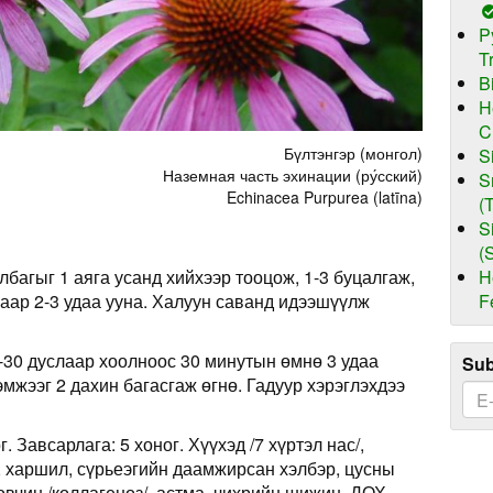
P
T
B
H
C
Бүлтэнгэр (монгол)
S
Наземная часть эхинации (ру́сский)
S
Echinacea Purpurea (latīna)
(
S
(
H
лбагыг 1 аяга усанд хийхээр тооцож, 1-3 буцалгаж,
F
аар 2-3 удаа ууна. Халуун саванд идээшүүлж
-30 дуслаар хоолноос 30 минутын өмнө 3 удаа
Sub
эмжээг 2 дахин багасгаж өгнө. Гадуур хэрэглэхдээ
. Завсарлага: 5 хоног. Хүүхэд /7 хүртэл нас/,
, харшил, сүрьеэгийн даамжирсан хэлбэр, цусны
өвчин /коллагеноз/, астма, чихрийн шижин, ДОХ,