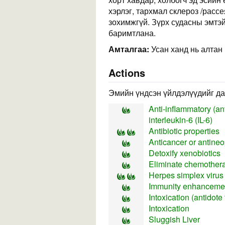
хэрлэг, тархмал склероз /расс
зохимжгүй. Зүрх судасны эмтэ
баримтлана.
Амталгаа:
Усан ханд нь алтан
Actions
Эмийн үндсэн үйлдэлүүдийг да
Anti-inflammatory (ant
interleukin-6 (IL-6)
Antibiotic properties
Anticancer or antineopl
Detoxify xenobiotics
Eliminate chemothera
Herpes simplex virus
Immunity enhancement
Intoxication (antidote
Intoxication
Sluggish Liver