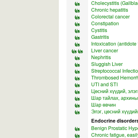
Cholecystitis (Gallbl
Chronic hepatitis
Colorectal cancer
Constipation
Cystitis
Gastritis
Intoxication (antidote
Liver cancer
Nephritis
Sluggish Liver
Streptococcal Infecti
Thrombosed Hemorr
UTI and STI
Цөсний хүүдий, элэг
Шар тайлах, архины
Шар өвчин
Элэг, цөсний хүүдий
Endocrine disorder
Benign Prostatic Hyp
Chronic fatigue, easil