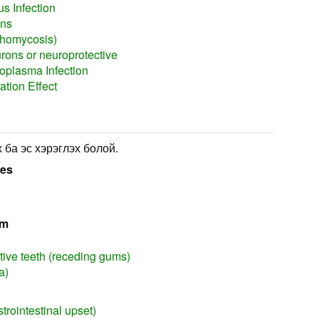
s Infection
ons
chomycosis)
rons or neuroprotective
plasma Infection
ation Effect
 ба эс хэрэглэх болой.
ses
em
itive teeth (receding gums)
a)
trointestinal upset)