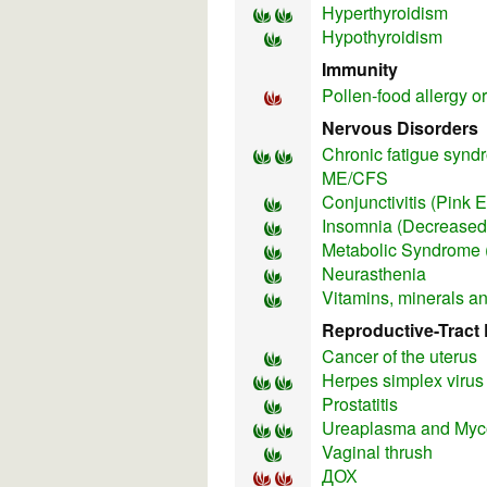
Hyperthyroidism
Hypothyroidism
Immunity
Pollen-food allergy 
Nervous Disorders
Chronic fatigue synd
ME/CFS
Conjunctivitis (Pink 
Insomnia (Decreased 
Metabolic Syndrome 
Neurasthenia
Vitamins, minerals an
Reproductive-Tract 
Cancer of the uterus
Herpes simplex virus
Prostatitis
Ureaplasma and Myco
Vaginal thrush
ДОХ