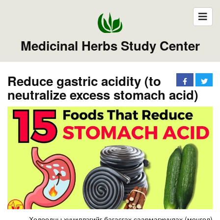
Medicinal Herbs Study Center
Reduce gastric acidity (to
neutralize excess stomach acid)
Ходоодны хүчиллэгийг багасгах саармагжуулах (монгол)