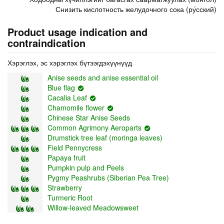
Снизить кислотность желудочного сока (ру́сский)
Product usage indication and
contraindication
Хэрэглэх, эс хэрэглэх бүтээгдэхүүнүүд
Anise seeds and anise essential oil
Blue flag
Cacalia Leaf
Chamomile flower
Chinese Star Anise Seeds
Common Agrimony Aeroparts
Drumstick tree leaf (moringa leaves)
Field Pennycress
Papaya fruit
Pumpkin pulp and Peels
Pygmy Peashrubs (Siberian Pea Tree)
Strawberry
Turmeric Root
Willow-leaved Meadowsweet