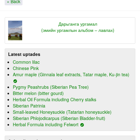
« Back
Дарьганга ургамал
(эмийн ургамлын альбом – лавлах)
Latest uptades
Common lilac
Chinese Pink
Amur maple (Ginnala leaf extracts, Tatar maple, Ku-jin tea)
Pygmy Peashrubs (Siberian Pea Tree)
Bitter melon (bitter gourd)
Herbal Oil Formula including Cherry stalks
Siberian Patrinia
Small-leaved Honeysuckle (Tatarian honeysuckle)
Siberian Phlojodicarpus (Siberian Bladder-fruit)
Herbal Formula including Felwort