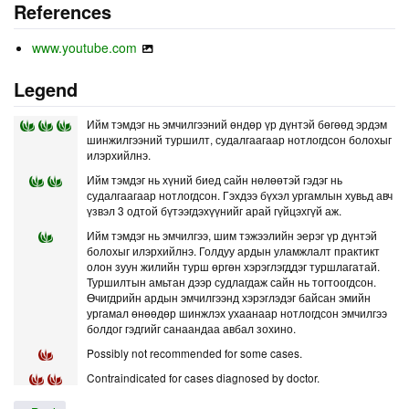
References
www.youtube.com
Legend
Ийм тэмдэг нь эмчилгээний өндөр үр дүнтэй бөгөөд эрдэм
шинжилгээний туршилт, судалгаагаар нотлогдсон болохыг
илэрхийлнэ.
Ийм тэмдэг нь хүний биед сайн нөлөөтэй гэдэг нь
судалгаагаар нотлогдсон. Гэхдээ бүхэл ургамлын хувьд авч
үзвэл 3 одтой бүтээгдэхүүнийг арай гүйцэхгүй аж.
Ийм тэмдэг нь эмчилгээ, шим тэжээлийн эерэг үр дүнтэй
болохыг илэрхийлнэ. Голдуу ардын уламжлалт практикт
олон зуун жилийн турш өргөн хэрэглэгддэг туршлагатай.
Туршилтын амьтан дээр судлагдаж сайн нь тогтоогдсон.
Өчигдрийн ардын эмчилгээнд хэрэглэдэг байсан эмийн
ургамал өнөөдөр шинжлэх ухаанаар нотлогдсон эмчилгээ
болдог гэдгийг санаандаа авбал зохино.
Possibly not recommended for some cases.
Contraindicated for cases diagnosed by doctor.