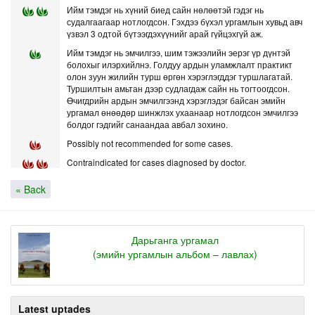
Ийм тэмдэг нь хүний биед сайн нөлөөтэй гэдэг нь
судалгаагаар нотлогдсон. Гэхдээ бүхэл ургамлын хувьд авч
үзвэл 3 одтой бүтээгдэхүүнийг арай гүйцэхгүй аж.
Ийм тэмдэг нь эмчилгээ, шим тэжээлийн эерэг үр дүнтэй
болохыг илэрхийлнэ. Голдуу ардын уламжлалт практикт
олон зуун жилийн турш өргөн хэрэглэгддэг туршлагатай.
Туршилтын амьтан дээр судлагдаж сайн нь тогтоогдсон.
Өчигдрийн ардын эмчилгээнд хэрэглэдэг байсан эмийн
ургамал өнөөдөр шинжлэх ухаанаар нотлогдсон эмчилгээ
болдог гэдгийг санаандаа авбал зохино.
Possibly not recommended for some cases.
Contraindicated for cases diagnosed by doctor.
« Back
Дарьганга ургамал
(эмийн ургамлын альбом – лавлах)
Latest uptades