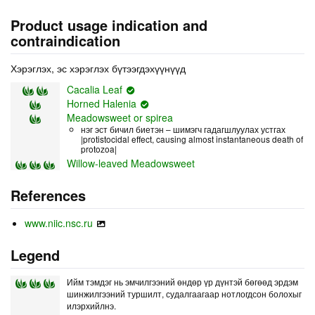
Product usage indication and
contraindication
Хэрэглэх, эс хэрэглэх бүтээгдэхүүнүүд
Cacalia Leaf
Horned Halenia
Meadowsweet or spirea
нэг эст бичил биетэн – шимэгч гадагшлуулах устгах
|protistocidal effect, causing almost instantaneous death of
protozoa|
Willow-leaved Meadowsweet
References
www.niic.nsc.ru
Legend
Ийм тэмдэг нь эмчилгээний өндөр үр дүнтэй бөгөөд эрдэм
шинжилгээний туршилт, судалгаагаар нотлогдсон болохыг
илэрхийлнэ.