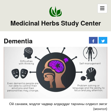
Medicinal Herbs Study Center
Dementia
Ой санамж, мэдлэг чадвар алдагддаг тархины олдмол эмгэг
(монгол)