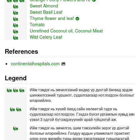
Sweet Almond
Sweet Basil Leaf
Thyme flower and leaf
Tomato
Unrefined Coconut oil, Coconut Meat
Wild Celery Leaf
References
continentalhospitals.com
Legend
Ийм тэмдэг нь эмчилгээний өндөр үр дүнтэй бөгөөд эрдэм
шинжилгээний туршилт, судалгаагаар нотлогдсон болохыг
илэрхийлнэ.
Ийм тэмдэг нь хүний биед сайн нөлөөтэй гэдэг нь
судалгаагаар нотлогдсон. Гэхдээ бүхэл ургамлын хувьд авч
үзвэл 3 одтой бүтээгдэхүүнийг арай гүйцэхгүй аж.
Ийм тэмдэг нь эмчилгээ, шим тэжээлийн эерэг үр дүнтэй
болохыг илэрхийлнэ. Голдуу ардын уламжлалт практикт
олон зуун жилийн турш өргөн хэрэглэгддэг туршлагатай.