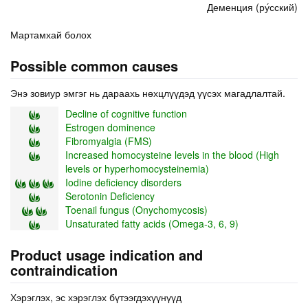
Деменция (ру́сский)
Мартамхай болох
Possible common causes
Энэ зовиур эмгэг нь дараахь нөхцлүүдэд үүсэх магадлалтай.
Decline of cognitive function
Estrogen dominence
Fibromyalgia (FMS)
Increased homocysteine levels in the blood (High
levels or hyperhomocysteinemia)
Iodine deficiency disorders
Serotonin Deficiency
Toenail fungus (Onychomycosis)
Unsaturated fatty acids (Omega-3, 6, 9)
Product usage indication and
contraindication
Хэрэглэх, эс хэрэглэх бүтээгдэхүүнүүд