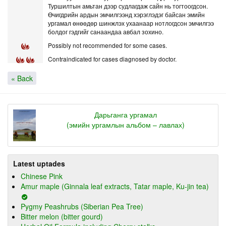
Туршилтын амьтан дээр судлагдаж сайн нь тогтоогдсон.
Өчигдрийн ардын эмчилгээнд хэрэглэдэг байсан эмийн
ургамал өнөөдөр шинжлэх ухаанаар нотлогдсон эмчилгээ
болдог гэдгийг санаандаа авбал зохино.
Possibly not recommended for some cases.
Contraindicated for cases diagnosed by doctor.
« Back
Дарьганга ургамал
(эмийн ургамлын альбом – лавлах)
Latest uptades
Chinese Pink
Amur maple (Ginnala leaf extracts, Tatar maple, Ku-jin tea)
Pygmy Peashrubs (Siberian Pea Tree)
Bitter melon (bitter gourd)