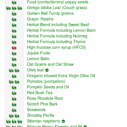
Food (confectionery) poppy seeds
Ginkgo biloba Leaf (Couch grass)
Golden Ball Turnip greens
Grape, Raisins
Herbal Blend including Sweet Basil
Herbal Formula including Lemon Balm
Herbal Formula including Nutmeg
Herbal Formula including Thyme
High-fructose corn syrup (HFCS)
Jujube Fruits
Lemon Balm
Oat Grains and Oat Straw
Olive leaf
Oregano infused Extra Virgin Olive Oil
Pomelos (pompelmo)
Pumpkin Seeds and Oil
Red Bush Tea
Rose Rhodiola Root
Scotch Pine Bark
Seaweeds
Shrubby Perilla
Siberian raspberry
Strange Peony Flowers and Rt