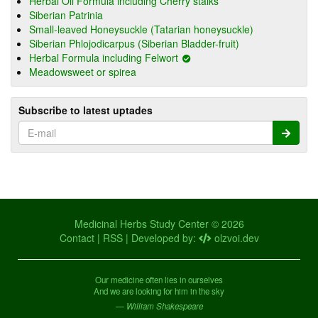
Herbal Oil Formula including Cherry stalks
Siberian Patrinia
Small-leaved Honeysuckle (Tatarian honeysuckle)
Siberian Phlojodicarpus (Siberian Bladder-fruit)
Herbal Formula including Felwort
Meadowsweet or spirea
Subscribe to latest uptades
Medicinal Herbs Study Center © 2026
Contact
|
RSS
| Developed by:
olzvoi.dev
Our medicine often lies in ourselves
And we are looking for him in the sky
— William Shakespeare