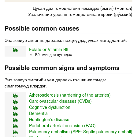
Цусан дах гомоцистеин нэмэгдэх (эмгэг) (монгол)
Увеличение уровня гомоцистеина в крови (ру́сский)
Possible common causes
Энэ зовиур эмгэг нь дараахь нөхцлүүдэд үүсэх магадлалтай.
Folate or Vitamin B9
B9 аминдэм дутагдах
Possible common signs and symptoms
Энэ зовиур эмгэгийн үед дараахь гол шинж тэмдэг,
симптомууд илэрдэг.
Atherosclerosis (hardening of the arteries)
Cardiovascular diseases (CVDs)
Cognitive dysfunction
Dementia
Huntington’s disease
Peripheral arterial occlusion (PAO)
Pulmonary embolism (SPE: Septic pulmonary emboli)