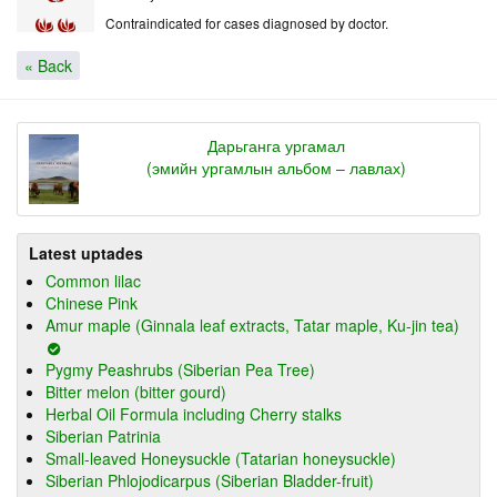
Contraindicated for cases diagnosed by doctor.
« Back
Дарьганга ургамал
(эмийн ургамлын альбом – лавлах)
Latest uptades
Common lilac
Chinese Pink
Amur maple (Ginnala leaf extracts, Tatar maple, Ku-jin tea)
Pygmy Peashrubs (Siberian Pea Tree)
Bitter melon (bitter gourd)
Herbal Oil Formula including Cherry stalks
Siberian Patrinia
Small-leaved Honeysuckle (Tatarian honeysuckle)
Siberian Phlojodicarpus (Siberian Bladder-fruit)