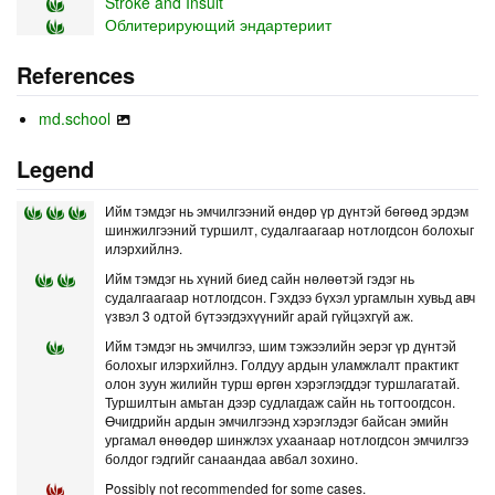
Stroke and Insult
Облитерирующий эндартериит
References
md.school
Legend
Ийм тэмдэг нь эмчилгээний өндөр үр дүнтэй бөгөөд эрдэм
шинжилгээний туршилт, судалгаагаар нотлогдсон болохыг
илэрхийлнэ.
Ийм тэмдэг нь хүний биед сайн нөлөөтэй гэдэг нь
судалгаагаар нотлогдсон. Гэхдээ бүхэл ургамлын хувьд авч
үзвэл 3 одтой бүтээгдэхүүнийг арай гүйцэхгүй аж.
Ийм тэмдэг нь эмчилгээ, шим тэжээлийн эерэг үр дүнтэй
болохыг илэрхийлнэ. Голдуу ардын уламжлалт практикт
олон зуун жилийн турш өргөн хэрэглэгддэг туршлагатай.
Туршилтын амьтан дээр судлагдаж сайн нь тогтоогдсон.
Өчигдрийн ардын эмчилгээнд хэрэглэдэг байсан эмийн
ургамал өнөөдөр шинжлэх ухаанаар нотлогдсон эмчилгээ
болдог гэдгийг санаандаа авбал зохино.
Possibly not recommended for some cases.