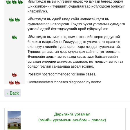
Ийм тэмдэг нь эмчилгээний өндөр үр дүнтэй бөгөөд эрдэм
шинжилгээний туршилт, судалгаагаар нотлогдсон болохыг
илэрхийлнэ.
Ийм тэмдэг нь хүний биед сайн нөлөөтэй гэдэг нь
судалгаагаар нотлогдсон. Гэхдээ бүхэл ургамлын хувьд авч
үзвэл 3 одтой бүтээгдэхүүнийг арай гүйцэхгүй аж.
Ийм тэмдэг нь эмчилгээ, шим тэжээлийн эерэг үр дүнтэй
болохыг илэрхийлнэ. Голдуу ардын уламжлалт практикт
олон зуун жилийн турш өргөн хэрэглэгддэг туршлагатай.
Туршилтын амьтан дээр судлагдаж сайн нь тогтоогдсон.
Өчигдрийн ардын эмчилгээнд хэрэглэдэг байсан эмийн
ургамал өнөөдөр шинжлэх ухаанаар нотлогдсон эмчилгээ
болдог гэдгийг санаандаа авбал зохино.
Possibly not recommended for some cases.
Contraindicated for cases diagnosed by doctor.
« Back
Дарьганга ургамал
(эмийн ургамлын альбом – лавлах)