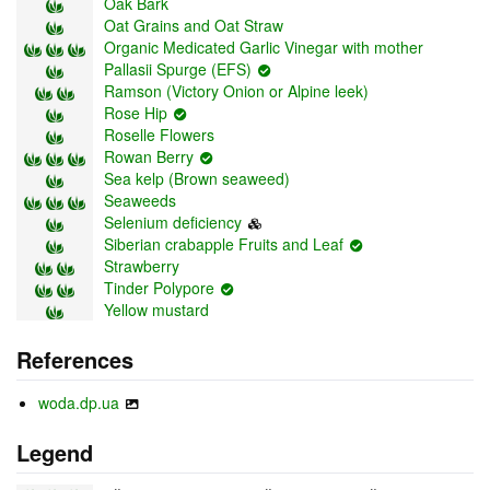
Oak Bark
Oat Grains and Oat Straw
Organic Medicated Garlic Vinegar with mother
Pallasii Spurge (EFS)
Ramson (Victory Onion or Alpine leek)
Rose Hip
Roselle Flowers
Rowan Berry
Sea kelp (Brown seaweed)
Seaweeds
Selenium deficiency
Siberian crabapple Fruits and Leaf
Strawberry
Tinder Polypore
Yellow mustard
References
woda.dp.ua
Legend