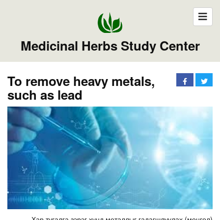
Medicinal Herbs Study Center
To remove heavy metals,
such as lead
Хар тугалга зэрэг хүнд металлыг гадагшлуулах (монгол)