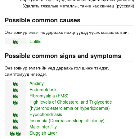
Удалить тяжелые металлы, такие как свинец (ру́сский)
Possible common causes
Энэ зовиур эмгэг нь дараахь нөхцлүүдэд үүсэх магадлалтай.
Colitis
Possible common signs and symptoms
Энэ зовиур эмгэгийн үед дараахь гол шинж тэмдэг,
симптомууд илэрдэг.
Anxiety
Endometriosis
Fibromyalgia (FMS)
High levels of Cholesterol and Triglyceride
(hypercholesterolemia or hyperlipidemia)
Hypochondriasis
Insomnia (Decreased sleep efficiency)
Male Infertility
Sluggish Liver