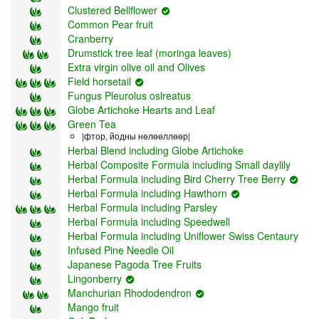
Clustered Bellflower
Common Pear fruit
Cranberry
Drumstick tree leaf (moringa leaves)
Extra virgin olive oil and Olives
Field horsetail
Fungus Pleurolus oslreatus
Globe Artichoke Hearts and Leaf
Green Tea
|фтор, йодны нөлөөллөөр|
Herbal Blend including Globe Artichoke
Herbal Composite Formula including Small daylily
Herbal Formula including Bird Cherry Tree Berry
Herbal Formula including Hawthorn
Herbal Formula including Parsley
Herbal Formula including Speedwell
Herbal Formula including Uniflower Swiss Centaury
Infused Pine Needle Oil
Japanese Pagoda Tree Fruits
Lingonberry
Manchurian Rhododendron
Mango fruit