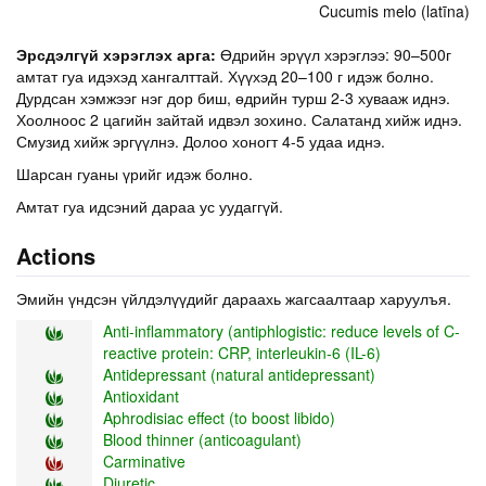
Cucumis melo (latīna)
Эрсдэлгүй хэрэглэх арга:
Өдрийн эрүүл хэрэглээ: 90–500г
амтат гуа идэхэд хангалттай. Хүүхэд 20–100 г идэж болно.
Дурдсан хэмжээг нэг дор биш, өдрийн турш 2-3 хувааж иднэ.
Хоолноос 2 цагийн зайтай идвэл зохино. Салатанд хийж иднэ.
Смузид хийж эргүүлнэ. Долоо хоногт 4-5 удаа иднэ.
Шарсан гуаны үрийг идэж болно.
Амтат гуа идсэний дараа ус уудаггүй.
Actions
Эмийн үндсэн үйлдэлүүдийг дараахь жагсаалтаар харуулъя.
Anti-inflammatory (antiphlogistic: reduce levels of C-
reactive protein: CRP, interleukin-6 (IL-6)
Antidepressant (natural antidepressant)
Antioxidant
Aphrodisiac effect (to boost libido)
Blood thinner (anticoagulant)
Carminative
Diuretic