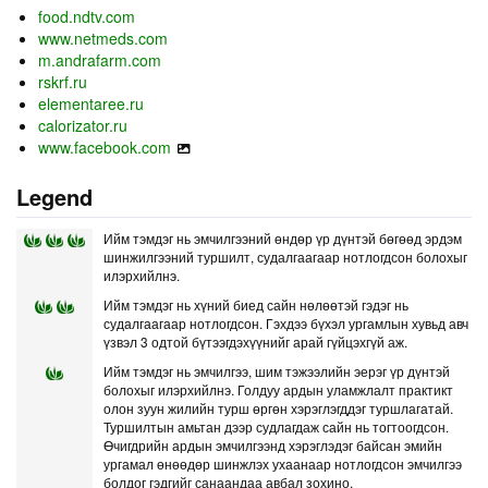
food.ndtv.com
www.netmeds.com
m.andrafarm.com
rskrf.ru
elementaree.ru
calorizator.ru
www.facebook.com
Legend
Ийм тэмдэг нь эмчилгээний өндөр үр дүнтэй бөгөөд эрдэм
шинжилгээний туршилт, судалгаагаар нотлогдсон болохыг
илэрхийлнэ.
Ийм тэмдэг нь хүний биед сайн нөлөөтэй гэдэг нь
судалгаагаар нотлогдсон. Гэхдээ бүхэл ургамлын хувьд авч
үзвэл 3 одтой бүтээгдэхүүнийг арай гүйцэхгүй аж.
Ийм тэмдэг нь эмчилгээ, шим тэжээлийн эерэг үр дүнтэй
болохыг илэрхийлнэ. Голдуу ардын уламжлалт практикт
олон зуун жилийн турш өргөн хэрэглэгддэг туршлагатай.
Туршилтын амьтан дээр судлагдаж сайн нь тогтоогдсон.
Өчигдрийн ардын эмчилгээнд хэрэглэдэг байсан эмийн
ургамал өнөөдөр шинжлэх ухаанаар нотлогдсон эмчилгээ
болдог гэдгийг санаандаа авбал зохино.