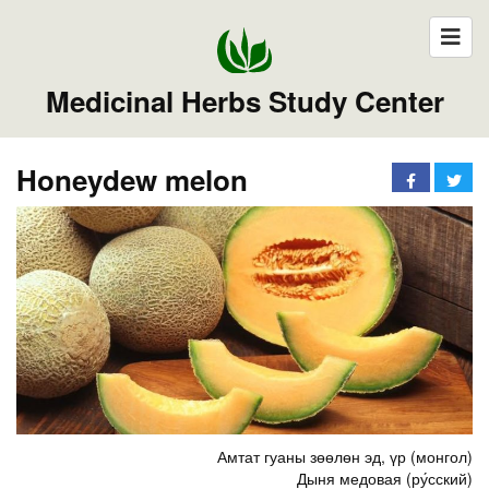
Medicinal Herbs Study Center
Honeydew melon
Амтат гуаны зөөлөн эд, үр (монгол)
Дыня медовая (ру́сский)