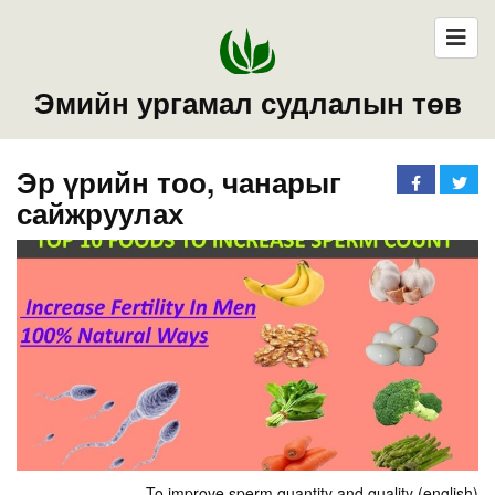
Эмийн ургамал судлалын төв
Эр үрийн тоо, чанарыг
сайжруулах
To improve sperm quantity and quality (english)