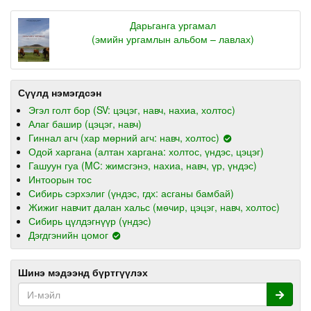
Дарьганга ургамал
(эмийн ургамлын альбом – лавлах)
Сүүлд нэмэгдсэн
Эгэл голт бор (SV: цэцэг, навч, нахиа, холтос)
Алаг башир (цэцэг, навч)
Гиннал агч (хар мөрний агч: навч, холтос)
Одой харгана (алтан харгана: холтос, үндэс, цэцэг)
Гашуун гуа (MC: жимсгэнэ, нахиа, навч, үр, үндэс)
Интоорын тос
Сибирь сэрхэлиг (үндэс, гдх: асганы бамбай)
Жижиг навчит далан хальс (мөчир, цэцэг, навч, холтос)
Сибирь цүлдэгнүүр (үндэс)
Дэгдгэнийн цомог
Шинэ мэдээнд бүртгүүлэх