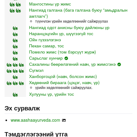
Мангостины үр жимс
Нангиад галгана (бага галгана буюу “амьдралын
амтлагч”)
түүнчлэн үрийн хөдөлгөөнийг сайжруулах
Нангиад одот анисны буюу дайлюны үр
Наранцэцгийн үр, шүүгээгүй тос
Ойн гүзээлзгэнэ
Пекан самар, тос
Помело жимс (том бэрсүүт жүрж)
Сарьслаг хунчир
Сахалины бөөрөлзгөний навч, үр жимсгэнэ
Сүгмэл
Ханборгоцой (навч, болсон жимс)
Хөдөөний бираага (цэцэг, навч, үр)
үрийн хөдөлгөөнийг сайжруулах.
Хулууны үр, үрийн тос
Эх сурвалж
www.aashaayurveda.com
Тэмдэглэгээний утга