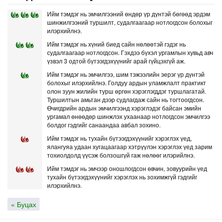
Ийм тэмдэг нь эмчилгээний өндөр үр дүнтэй бөгөөд эрдэм
шинжилгээний туршилт, судалгаагаар нотлогдсон болохыг
илэрхийлнэ.
Ийм тэмдэг нь хүний биед сайн нөлөөтэй гэдэг нь
судалгаагаар нотлогдсон. Гэхдээ бүхэл ургамлын хувьд авч
үзвэл 3 одтой бүтээгдэхүүнийг арай гүйцэхгүй аж.
Ийм тэмдэг нь эмчилгээ, шим тэжээлийн эерэг үр дүнтэй
болохыг илэрхийлнэ. Голдуу ардын уламжлалт практикт
олон зуун жилийн турш өргөн хэрэглэгддэг туршлагатай.
Туршилтын амьтан дээр судлагдаж сайн нь тогтоогдсон.
Өчигдрийн ардын эмчилгээнд хэрэглэдэг байсан эмийн
ургамал өнөөдөр шинжлэх ухаанаар нотлогдсон эмчилгээ
болдог гэдгийг санаандаа авбал зохино.
Ийм тэмдэг нь тухайн бүтээгдэхүүнийг хэрэглэх үед,
ялангуяа удаан хугацаагаар хэтрүүлэн хэрэглэх үед зарим
тохиолдолд үүсэж болзошгүй гаж нөлөөг илэрийлнэ.
Ийм тэмдэг нь эмчээр оношлогдсон өвчин, зовуурийн үед
тухайн бүтээгдэхүүнийг хэрэглэх нь зохимжгүй гэдгийг
илэрхийлнэ.
« Буцах