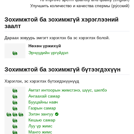
Улучшить количество и качества спермы (ру́сский)
Зохимжтой ба зохимжгүй хэрэглээний
заалт
Дараах зовуурь эмгэгт хэрэглэх ба эс хэрэглэх болой.
Нөхөн үржихүй
Эрчүүдийн үргүйдэл
Зохимжтой ба зохимжгүй бүтээгдэхүүн
Хэрэглэх, эс хэрэглэх бүтээгдэхүүнүүд
Амтат интоорын жимсгэнэ, шүүс, шилбэ
Ангаахай самар
Бууцайны навч
Газрын самар
Зэлэн зангуу
Кешью самар
Луу үр жимс
Манго жимс