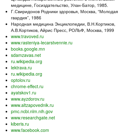
медицине, Госиздательство, Улан-Батор, 1985.
Г.Свиридонов Родники здоровья, Москва, “Молодая
гвардия”, 1986
Народная медицина Энциклопедии, В.Н.Кортиков,
А.В.Кортиков, Айрис Пресс, РОЛЬФ, Москва, 1999
www.travoved.ru
www.rasteniya-lecarstvennie.ru
books.google.mn
sdamzavas.net
ru.wikipedia.org
lektrava.ru
ru.wikipedia.org
optolov.ru
chrome-effect.ru
ayatskov1.ru
www.ayzdorov.ru
www.altzapovednik.ru
pmc.ncbi.nlm.nih.gov
www.researchgate.net
kiberis.ru
www.facebook.com