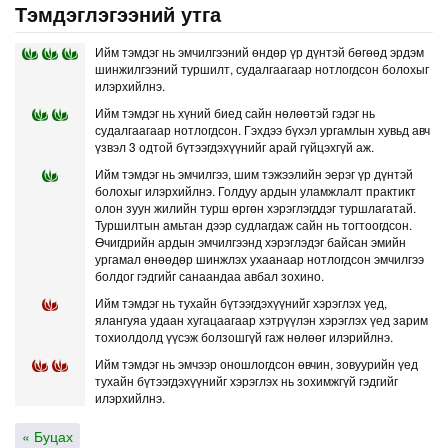
Тэмдэглэгээний утга
Ийм тэмдэг нь эмчилгээний өндөр үр дүнтэй бөгөөд эрдэм
шинжилгээний туршилт, судалгаагаар нотлогдсон болохыг
илэрхийлнэ.
Ийм тэмдэг нь хүний биед сайн нөлөөтэй гэдэг нь
судалгаагаар нотлогдсон. Гэхдээ бүхэл ургамлын хувьд авч
үзвэл 3 одтой бүтээгдэхүүнийг арай гүйцэхгүй аж.
Ийм тэмдэг нь эмчилгээ, шим тэжээлийн эерэг үр дүнтэй
болохыг илэрхийлнэ. Голдуу ардын уламжлалт практикт
олон зуун жилийн турш өргөн хэрэглэгддэг туршлагатай.
Туршилтын амьтан дээр судлагдаж сайн нь тогтоогдсон.
Өчигдрийн ардын эмчилгээнд хэрэглэдэг байсан эмийн
ургамал өнөөдөр шинжлэх ухаанаар нотлогдсон эмчилгээ
болдог гэдгийг санаандаа авбал зохино.
Ийм тэмдэг нь тухайн бүтээгдэхүүнийг хэрэглэх үед,
ялангуяа удаан хугацаагаар хэтрүүлэн хэрэглэх үед зарим
тохиолдолд үүсэж болзошгүй гаж нөлөөг илэрийлнэ.
Ийм тэмдэг нь эмчээр оношлогдсон өвчин, зовуурийн үед
тухайн бүтээгдэхүүнийг хэрэглэх нь зохимжгүй гэдгийг
илэрхийлнэ.
« Буцах