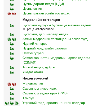
Цусны даралт ихдэх (ЦДИ)
Цусны өвчин
Цусны цагаан эсийн тоо ихсэх
Мэдрэлийн тогтолцоо
Бүсэлхий нурууны булчин үе мөчний өвдөлт
|хүнд юм өвдсөнөөс|
Бүсэлхий, дал, мөрөөр өвдөх
Захын мэдрэлийн тогтолцооны өвчлөлүүд
Нүдний чинэрээ
Нүүрний мэдрэлийн саажилт
Сэтгэл гутрал
Сэтгэл зовнилтой мэдрэлийн архаг ядаргаа
(СЗМАЯ)
Толгой өвдөх, дүйрэх
Унадаг өвчин
Нөхөн үржихүй
Жирэмсэн эх
Сарын юм ихээр ирэх
Сарын юм өвдөж ирэх (PMS)
Тэмбүү
Үтрээний гарднерелла нянгийн халдвар