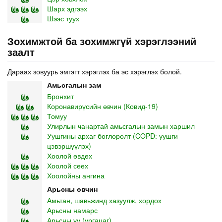
Шарх эдгээх
Шээс туух
Зохимжтой ба зохимжгүй хэрэглээний
заалт
Дараах зовуурь эмгэгт хэрэглэх ба эс хэрэглэх болой.
Амьсгалын зам
Бронхит
Коронавирүсийн өвчин (Ковид-19)
Томуу
Улирлын чанартай амьсгалын замын харшил
Уушгины архаг бөглөрөлт (COPD: уушги
цэвэршүүлэх)
Хоолой өвдөх
Хоолой сөөх
Хоолойны ангина
Арьсны өвчин
Амьтан, шавьжинд хазуулж, хордох
Арьсны намарс
Арьсны үү (ургацаг)