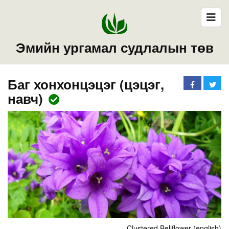
Эмийн ургамал судлалын төв
Баг хонхонцэцэг (цэцэг,
навч)
Clustered Bellflower (english)