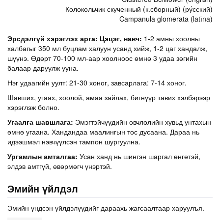
Колокольчик скученный (к.сборный) (ру́сский)
Campanula glomerata (latīna)
Эрсдэлгүй хэрэглэх арга:
Цэцэг, навч:
1-2 амны хоолны
халбагыг 350 мл буцлам халуун усанд хийж, 1-2 цаг хандалж,
шүүнэ. Өдөрт 70-100 мл-аар хоолноос өмнө 3 удаа зөгийн
балаар даруулж ууна.
Нэг удаагийн уулт: 21-30 хоног, завсарлага: 7-14 хоног.
Шавших, угаах, хоолой, амаа зайлах, бигнүүр тавих хэлбэрээр
хэрэглэж болно.
Угаалга шавшлага:
Эмэгтэйчүүдийн өвчлөлийн хувьд унтахын
өмнө угаана. Хандандаа маалингын тос дусаана. Дараа нь
идээшмэл нэвчүүлсэн тампон шургуулна.
Ургамлын амталгаа:
Усан ханд нь шингэн шаргал өнгөтэй,
элдэв амтгүй, өвөрмөгч үнэртэй.
Эмийн үйлдэл
Эмийн үндсэн үйлдэлүүдийг дараахь жагсаалтаар харуулъя.