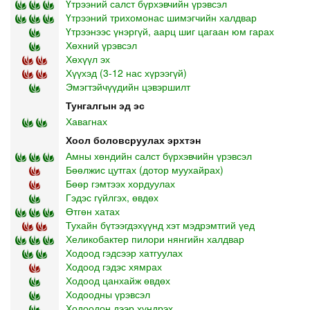
Үтрээний салст бүрхэвчийн үрэвсэл
Үтрээний трихомонас шимэгчийн халдвар
Үтрээнээс үнэргүй, аарц шиг цагаан юм гарах
Хөхний үрэвсэл
Хөхүүл эх
Хүүхэд (3-12 нас хүрээгүй)
Эмэгтэйчүүдийн цэвэршилт
Тунгалгын эд эс
Хавагнах
Хоол боловсруулах эрхтэн
Амны хөндийн салст бүрхэвчийн үрэвсэл
Бөөлжис цутгах (дотор муухайрах)
Бөөр гэмтээх хордуулах
Гэдэс гүйлгэх, өвдөх
Өтгөн хатах
Тухайн бүтээгдэхүүнд хэт мэдрэмтгий үед
Хеликобактер пилори нянгийн халдвар
Ходоод гэдсээр хатгуулах
Ходоод гэдэс хямрах
Ходоод цанхайж өвдөх
Ходоодны үрэвсэл
Ходоодон дээр хүндрэх