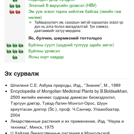
Элэгний В вирүсийн үрэвсэл (HBV)
Эм ууж эсвэл тариа хийлгэж байгаа (эмийн гаж
нөлөө)
Тайвшруулагч эм, саахрын эмтэй харшилах эсвэл үр
дүн нь алга болох магадлалтай. Тун хэмжээ,
давтамжийг хатуу мөрдөнө.
Яс, булчин, шөрмөсний тогтолцоо
Буйлны суулт (шүдний тулгуур эдийн эмгэг)
Буйлны үрэвсэл
Ясны хорт хавдар
Эх сурвалж
Шпиленя С.Е. Азбука природы, Изд., “Знание”, М., 1989
Encyclopedia of Mongolian Medicinal Plants by B.Boldsaikhan,
2500 жилийн өмнөөс судраар дамжсан биомэдээлэл,
Тэргүүн дэвтэр, Түвэд-Латин-Монгол-Орос, Шүүн
ариутгасан доктор (Sc.), проф. Ч.Санчир, Улаанбаатар,
2004
Лекарственные растения и их применение, Изд. “Наука и
техника”, Минск, 1975
Ц.Хайдав Лекарственные растения в Монгольской