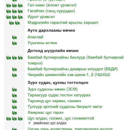
Гал намс (ёломт үрэвсэл)
Гөгийтөх (ганц хуруудах)
Идээт үрэвсэл
Мэдрэлийн гаралтай арьсны харшил
Ауто дархлааны өвчин
Алаглай
Уушгины астма
Дотоод шүүрлийн өвчин
Бамбай булчирхайны бахлуур (бамбай булчирхай
томрох)
Бамбай булчирхайны дааврын илүүдэл (ББДИ)
Чихрийн шижингийн хэв шинж-1, 2 (ЧШХШ)
Зүрх судас, цусны тогтолцоо
Зүрх судасны өвчин (ЗСӨ)
Тараагуур судас тостон хатуурах
Тархинд цус харвах, саажих
Тулгуур эрхтний судасны бөгрөлт эмгэг
Хамраас цус гарах
Цус алдах, гоожих, цус гоожимтгой
умайнаас цус алдах
Цусан дахь холестерин, триглицерид ихдэлт