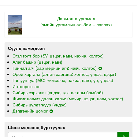
Дарьганга ургамал
(эмийн ургамлын альбом – лавлах)
Сүүлд нэмэгдсэн
Эгэл голт бор (SV: цэцэг, навч, нахиа, холтос)
Алаг башир (цэцэг, навч)
Гиннал агч (хар мөрний агч: навч, холтос)
Одой харгана (алтан харгана: холтос, үндэс, цэцэг)
Гашуун гуа (MC: жимсгэнэ, нахиа, навч, үр, үндэс)
Интоорын тос
Сибирь сэрхэлиг (үндэс, гдх: асганы бамбай)
Жижиг навчит далан хальс (мөчир, цэцэг, навч, холтос)
Сибирь цүлдэгнүүр (үндэс)
Дэгдгэнийн цомог
Шинэ мэдээнд бүртгүүлэх