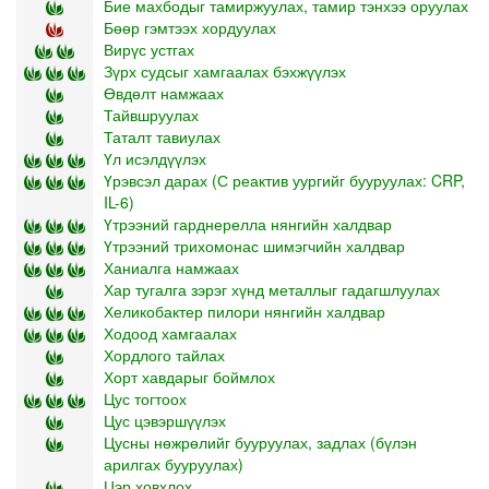
Бие махбодыг тамиржуулах, тамир тэнхээ оруулах
Бөөр гэмтээх хордуулах
Вирүс устгах
Зүрх судсыг хамгаалах бэхжүүлэх
Өвдөлт намжаах
Тайвшруулах
Таталт тавиулах
Үл исэлдүүлэх
Үрэвсэл дарах (С реактив уургийг бууруулах: CRP,
IL-6)
Үтрээний гарднерелла нянгийн халдвар
Үтрээний трихомонас шимэгчийн халдвар
Ханиалга намжаах
Хар тугалга зэрэг хүнд металлыг гадагшлуулах
Хеликобактер пилори нянгийн халдвар
Ходоод хамгаалах
Хордлого тайлах
Хорт хавдарыг боймлох
Цус тогтоох
Цус цэвэршүүлэх
Цусны нөжрөлийг бууруулах, задлах (бүлэн
арилгах бууруулах)
Цэр ховхлох