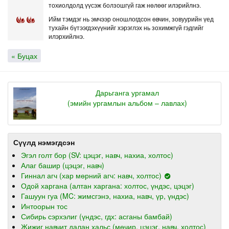
тохиолдолд үүсэж болзошгүй гаж нөлөөг илэрийлнэ.
Ийм тэмдэг нь эмчээр оношлогдсон өвчин, зовуурийн үед
тухайн бүтээгдэхүүнийг хэрэглэх нь зохимжгүй гэдгийг
илэрхийлнэ.
« Буцах
Дарьганга ургамал
(эмийн ургамлын альбом – лавлах)
Сүүлд нэмэгдсэн
Эгэл голт бор (SV: цэцэг, навч, нахиа, холтос)
Алаг башир (цэцэг, навч)
Гиннал агч (хар мөрний агч: навч, холтос)
Одой харгана (алтан харгана: холтос, үндэс, цэцэг)
Гашуун гуа (MC: жимсгэнэ, нахиа, навч, үр, үндэс)
Интоорын тос
Сибирь сэрхэлиг (үндэс, гдх: асганы бамбай)
Жижиг навчит далан хальс (мөчир, цэцэг, навч, холтос)