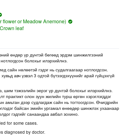
er flower or Meadow Anemone)
 Crown leaf
эний өндөр үр дүнтэй бөгөөд эрдэм шинжилгээний
 нотлогдсон болохыг илэрхийлнэ.
иед сайн нөлөөтэй гэдэг нь судалгаагаар нотлогдсон.
хувьд авч үзвэл 3 одтой бүтээгдэхүүнийг арай гүйцэхгүй
э, шим тэжээлийн эерэг үр дүнтэй болохыг илэрхийлнэ.
т практикт олон зуун жилийн турш өргөн хэрэглэгддэг
н амьтан дээр судлагдаж сайн нь тогтоогдсон. Өчигдрийн
эглэдэг байсан эмийн ургамал өнөөдөр шинжлэх ухаанаар
олдог гэдгийг санаандаа авбал зохино.
ed for some cases.
es diagnosed by doctor.