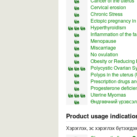
Cancer of the uterus
Cervical erosion
Chronic Stress
Ectopic pregnancy i
Hyperthyroidism
Inflammation of the f
Menopause
Miscarriage
No ovulation
Obesity or Reducing 
Polycystic Ovarian 
Polyps in the uterus 
Prescription drugs an
Progesterone deficie
Uterine Myomas
Өндгөвчний үрэвсэл
Product usage indicatio
Хэрэглэх, эс хэрэглэх бүтээгдэ