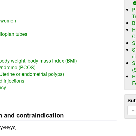
P
T
n women
B
H
allopian tubes
C
S
S
(
body weight, body mass index (BMI)
S
Syndrome (PCOS)
(
(Uterine or endometrial polyps)
H
d injections
F
ncy
Sub
n and contraindication
хүүнүүд