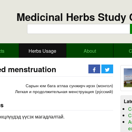
Medicinal Herbs Study 
ts
Herbs Usage
About
C
ed menstruation
Сарын юм бага атлаа сунжирч ирэх (монгол)
Легкая и продолжительная менструация (ру́сский)
Lat
es
C
C
өхцлүүдэд үүсэх магадлалтай.
A
e