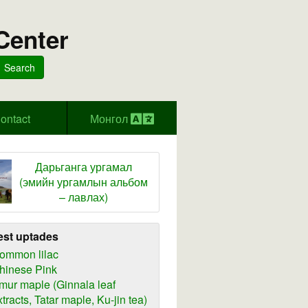
Center
Search
ontact
Монгол
Дарьганга ургамал
(эмийн ургамлын альбом
– лавлах)
est uptades
ommon lilac
hinese Pink
mur maple (Ginnala leaf
xtracts, Tatar maple, Ku-jin tea)