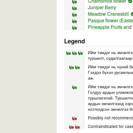
Chamomile flower
Juniper Berry
Meadow Cranesbill
Pasque flower (East
Pineapple Fruits and
Legend
Ийм тэмдэг нь эмчилгэ
туршилт, судалгаагаар
Ийм тэмдэг нь хүний б
Гэхдээ бүхэл ургамлын 
аж.
Ийм тэмдэг нь эмчилгэ
Голдуу ардын уламжлал
туршлагатай. Туршилты
ардын эмчилгээнд хэр
нотлогдсон эмчилгээ б
Possibly not recommend
Contraindicated for cas