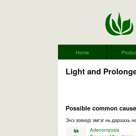
Home
Produc
Light and Prolong
Possible common caus
Энэ зовиур эмгэг нь дараахь н
Adenomyosis