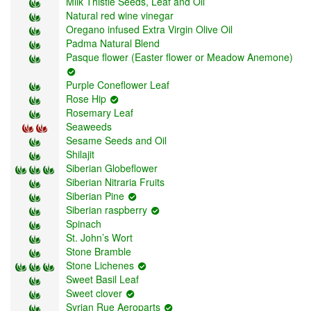
Milk Thistle Seeds, Leaf and Oil
Natural red wine vinegar
Oregano infused Extra Virgin Olive Oil
Padma Natural Blend
Pasque flower (Easter flower or Meadow Anemone)
Purple Coneflower Leaf
Rose Hip
Rosemary Leaf
Seaweeds
Sesame Seeds and Oil
Shilajit
Siberian Globeflower
Siberian Nitraria Fruits
Siberian Pine
Siberian raspberry
Spinach
St. John’s Wort
Stone Bramble
Stone Lichenes
Sweet Basil Leaf
Sweet clover
Syrian Rue Aeroparts