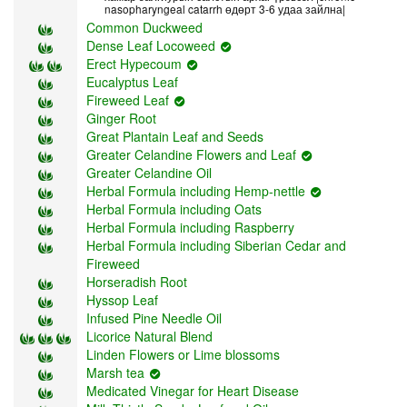
nasopharyngeal catarrh өдөрт 3-6 удаа зайлна|
Common Duckweed
Dense Leaf Locoweed
Erect Hypecoum
Eucalyptus Leaf
Fireweed Leaf
Ginger Root
Great Plantain Leaf and Seeds
Greater Celandine Flowers and Leaf
Greater Celandine Oil
Herbal Formula including Hemp-nettle
Herbal Formula including Oats
Herbal Formula including Raspberry
Herbal Formula including Siberian Cedar and
Fireweed
Horseradish Root
Hyssop Leaf
Infused Pine Needle Oil
Licorice Natural Blend
Linden Flowers or Lime blossoms
Marsh tea
Medicated Vinegar for Heart Disease