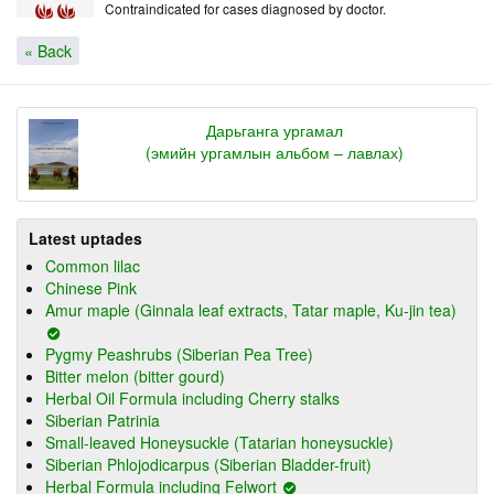
Contraindicated for cases diagnosed by doctor.
« Back
Дарьганга ургамал
(эмийн ургамлын альбом – лавлах)
Latest uptades
Common lilac
Chinese Pink
Amur maple (Ginnala leaf extracts, Tatar maple, Ku-jin tea)
Pygmy Peashrubs (Siberian Pea Tree)
Bitter melon (bitter gourd)
Herbal Oil Formula including Cherry stalks
Siberian Patrinia
Small-leaved Honeysuckle (Tatarian honeysuckle)
Siberian Phlojodicarpus (Siberian Bladder-fruit)
Herbal Formula including Felwort