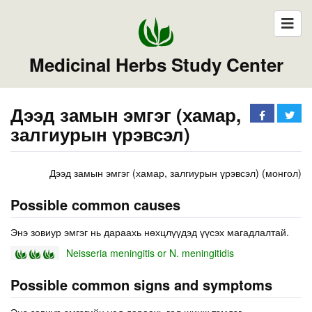
Medicinal Herbs Study Center
Дээд замын эмгэг (хамар,
залгиурын үрэвсэл)
Дээд замын эмгэг (хамар, залгиурын үрэвсэл) (монгол)
Possible common causes
Энэ зовиур эмгэг нь дараахь нөхцлүүдэд үүсэх магадлалтай.
Neisseria meningitis or N. meningitidis
Possible common signs and symptoms
Энэ зовиур эмгэгийн үед дараахь гол шинж тэмдэг,