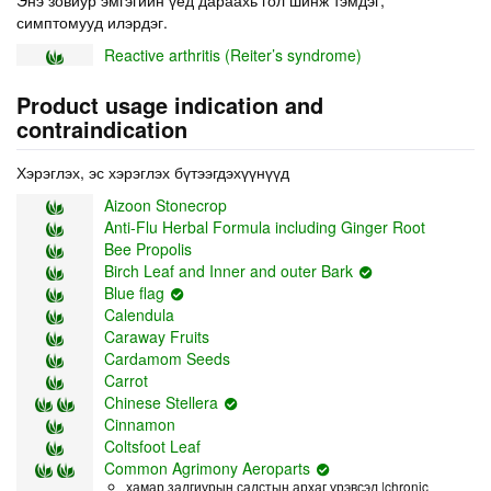
симптомууд илэрдэг.
Reactive arthritis (Reiter’s syndrome)
Product usage indication and
contraindication
Хэрэглэх, эс хэрэглэх бүтээгдэхүүнүүд
Aizoon Stonecrop
Anti-Flu Herbal Formula including Ginger Root
Bee Propolis
Birch Leaf and Inner and outer Bark
Blue flag
Calendula
Caraway Fruits
Cardаmom Seeds
Carrot
Chinese Stellera
Cinnamon
Coltsfoot Leaf
Common Agrimony Aeroparts
хамар залгиурын салстын архаг үрэвсэл |chronic