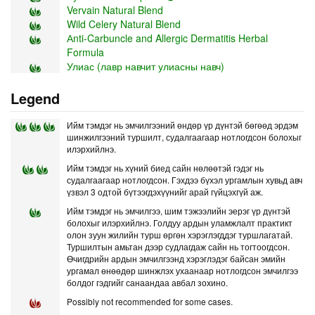
Vervain Natural Blend
Wild Celery Natural Blend
Аnti-Carbuncle and Allergic Dermatitis Herbal
Formula
Улиас (лавр навчит улиасны навч)
Legend
Ийм тэмдэг нь эмчилгээний өндөр үр дүнтэй бөгөөд эрдэм
шинжилгээний туршилт, судалгаагаар нотлогдсон болохыг
илэрхийлнэ.
Ийм тэмдэг нь хүний биед сайн нөлөөтэй гэдэг нь
судалгаагаар нотлогдсон. Гэхдээ бүхэл ургамлын хувьд авч
үзвэл 3 одтой бүтээгдэхүүнийг арай гүйцэхгүй аж.
Ийм тэмдэг нь эмчилгээ, шим тэжээлийн эерэг үр дүнтэй
болохыг илэрхийлнэ. Голдуу ардын уламжлалт практикт
олон зуун жилийн турш өргөн хэрэглэгддэг туршлагатай.
Туршилтын амьтан дээр судлагдаж сайн нь тогтоогдсон.
Өчигдрийн ардын эмчилгээнд хэрэглэдэг байсан эмийн
ургамал өнөөдөр шинжлэх ухаанаар нотлогдсон эмчилгээ
болдог гэдгийг санаандаа авбал зохино.
Possibly not recommended for some cases.