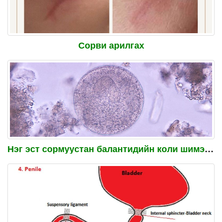
Сорви арилгах
Нэг эст сормуустан балантидийн коли шимэгчийн халдвар