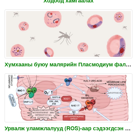
Ходоод хамгаалах
Хумхааны буюу малярийн Пласмодиум фалсипарум шимэгч гадагшлуулах
Урвалж уламжлалууд (ROS)-аар сэдээгдсэн зүрхний гэмтэлийг бууруулах