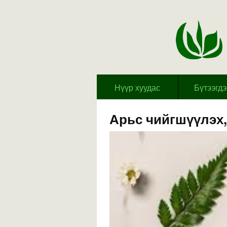
Hүүр хуудас
Бүтээгд
Арьс чийгшүүлэх,