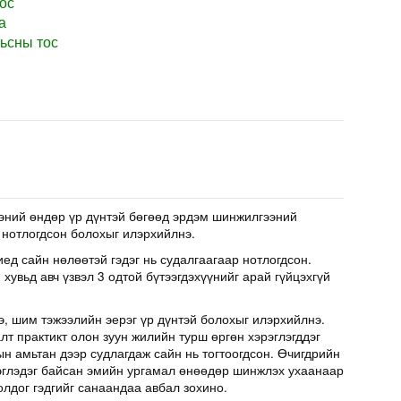
ос
а
ьсны тос
эний өндөр үр дүнтэй бөгөөд эрдэм шинжилгээний
 нотлогдсон болохыг илэрхийлнэ.
иед сайн нөлөөтэй гэдэг нь судалгаагаар нотлогдсон.
хувьд авч үзвэл 3 одтой бүтээгдэхүүнийг арай гүйцэхгүй
э, шим тэжээлийн эерэг үр дүнтэй болохыг илэрхийлнэ.
т практикт олон зуун жилийн турш өргөн хэрэглэгддэг
н амьтан дээр судлагдаж сайн нь тогтоогдсон. Өчигдрийн
эглэдэг байсан эмийн ургамал өнөөдөр шинжлэх ухаанаар
олдог гэдгийг санаандаа авбал зохино.