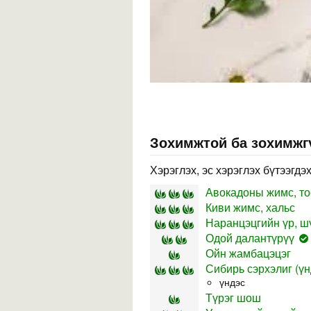
Зохимжтой ба зохимжг
Хэрэглэх, эс хэрэглэх бүтээгдэ
Авокадоны жимс, то
Киви жимс, хальс
Наранцэцгийн үр, шү
Одой далантүрүү
Ойн жамбацэцэг
Сибирь сэрхэлиг (үн
үндэс
Түрэг шош