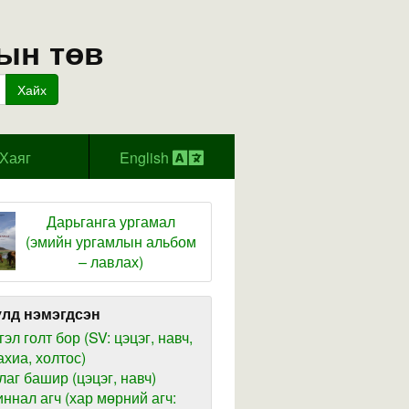
ын төв
Хайх
Хаяг
English
Дарьганга ургамал
(эмийн ургамлын альбом
– лавлах)
лд нэмэгдсэн
гэл голт бор (SV: цэцэг, навч,
ахиа, холтос)
лаг башир (цэцэг, навч)
иннал агч (хар мөрний агч: