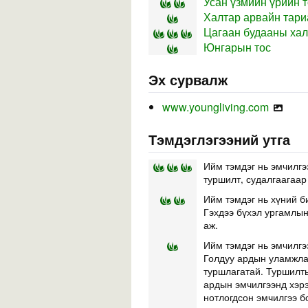
Усан үзмийн үрийн т
Халтар арвайн тари
Цагаан будааны хал
Юнгарын тос
Эх сурвалж
www.youngliving.com
Тэмдэглэгээний утга
Ийм тэмдэг нь эмчилгэ
туршилт, судалгаагаар
Ийм тэмдэг нь хүний б
Гэхдээ бүхэл ургамлын 
аж.
Ийм тэмдэг нь эмчилгэ
Голдуу ардын уламжлал
туршлагатай. Туршилты
ардын эмчилгээнд хэр
нотлогдсон эмчилгээ б