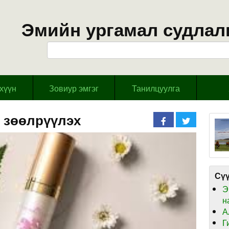
Эмийн ургамал судлал
эхүүн
Зовиур эмгэг
Танилцуулга
 зөөлрүүлэх
Сүү
Э
н
А
Г