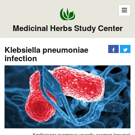
Medicinal Herbs Study Center
Klebsiella pneumoniae
infection
Клебсиелла пневмони нянгийн халдвар (монгол)