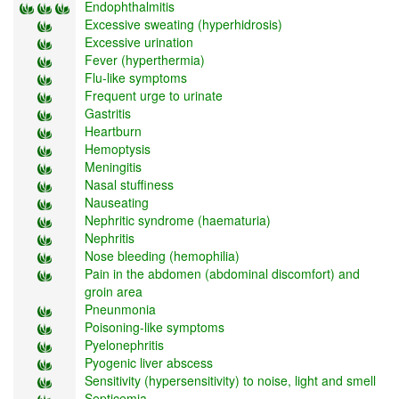
Endophthalmitis
Excessive sweating (hyperhidrosis)
Excessive urination
Fever (hyperthermia)
Flu-like symptoms
Frequent urge to urinate
Gastritis
Heartburn
Hemoptysis
Meningitis
Nasal stuffiness
Nauseating
Nephritic syndrome (haematuria)
Nephritis
Nose bleeding (hemophilia)
Pain in the abdomen (abdominal discomfort) and
groin area
Pneunmonia
Poisoning-like symptoms
Pyelonephritis
Pyogenic liver abscess
Sensitivity (hypersensitivity) to noise, light and smell
Septicemia