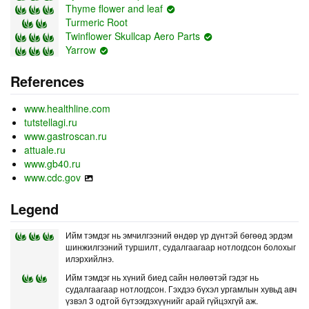
Thyme flower and leaf
Turmeric Root
Twinflower Skullcap Aero Parts
Yarrow
References
www.healthline.com
tutstellagi.ru
www.gastroscan.ru
attuale.ru
www.gb40.ru
www.cdc.gov
Legend
Ийм тэмдэг нь эмчилгээний өндөр үр дүнтэй бөгөөд эрдэм
шинжилгээний туршилт, судалгаагаар нотлогдсон болохыг
илэрхийлнэ.
Ийм тэмдэг нь хүний биед сайн нөлөөтэй гэдэг нь
судалгаагаар нотлогдсон. Гэхдээ бүхэл ургамлын хувьд авч
үзвэл 3 одтой бүтээгдэхүүнийг арай гүйцэхгүй аж.