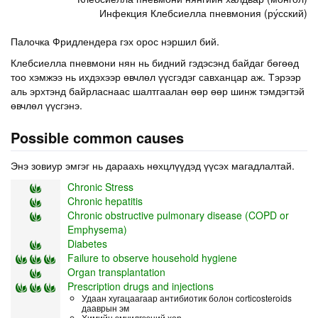
Инфекция Клебсиелла пневмония (ру́сский)
Палочка Фридлендера гэх орос нэршил бий.
Клебсиелла пневмони нян нь бидний гэдэсэнд байдаг бөгөөд
тоо хэмжээ нь ихдэхээр өвчлөл үүсгэдэг савханцар аж. Тэрээр
аль эрхтэнд байрласнаас шалтгаалан өөр өөр шинж тэмдэгтэй
өвчлөл үүсгэнэ.
Possible common causes
Энэ зовиур эмгэг нь дараахь нөхцлүүдэд үүсэх магадлалтай.
Chronic Stress
Chronic hepatitis
Chronic obstructive pulmonary disease (COPD or
Emphysema)
Diabetes
Failure to observe household hygiene
Organ transplantation
Prescription drugs and injections
Удаан хугацаагаар антибиотик болон corticosteroids
дааврын эм
Химийн эмчилгээний хор