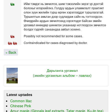
Ийм тэмдэг нь эмчилгээ, шим тэжээлийн эерэг үр дүнтэй
болохыг илэрхийлнэ. Голдуу ардын уламжлалт практикт
олон зуун жилийн турш өргөн хэрэглэгддэг туршлагатай.
Туршилтын амьтан дээр судлагдаж сайн нь тогтоогдсон.
Өчигдрийн ардын эмчилгээнд хэрэглэдэг байсан эмийн
ургамал өнөөдөр шинжлэх ухаанаар нотлогдсон эмчилгээ
болдог гэдгийг санаандаа авбал зохино.
Possibly not recommended for some cases.
Contraindicated for cases diagnosed by doctor.
« Back
Дарьганга ургамал
(эмийн ургамлын альбом – лавлах)
Latest uptades
Common lilac
Chinese Pink
Amur maple (Ginnala leaf extracts, Tatar maple, Ku-jin tea)