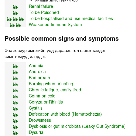
Renal failure
To be Poisoned
To be hospitalised and use medical facilities
Weakened Immune System
Possible common signs and symptoms
Энэ зовиур эмгэгийн үед дараахь гол шинж тэмдэг,
симптомууд илэрдэг.
Anemia
Anorexia
Bad breath
Burning when urinating
Chronic fatigue, easily tired
Common cold
Coryza or Rhinitis
Cystitis
Defecation with blood (Hematochezia)
Drowsiness
Dysbiosis or gut microbiota (Leaky Gut Syndrome)
Dysuria