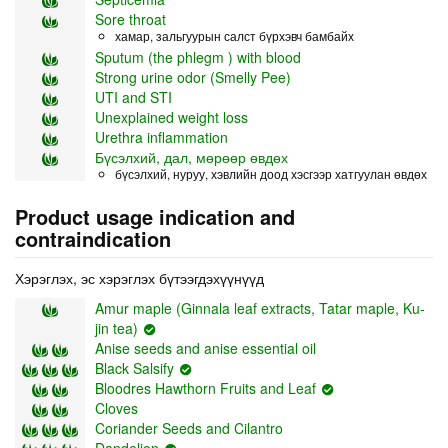
Sore throat
хамар, зальгуурын салст бүрхэвч бамбайх
Sputum (the phlegm ) with blood
Strong urine odor (Smelly Pee)
UTI and STI
Unexplained weight loss
Urethra inflammation
Бүсэлхий, дал, мөрөөр өвдөх
бүсэлхий, нуруу, хэвлийн доод хэсгээр хатгуулан өвдөх
Product usage indication and
contraindication
Хэрэглэх, эс хэрэглэх бүтээгдэхүүнүүд
Amur maple (Ginnala leaf extracts, Tatar maple, Ku-
jin tea)
Anise seeds and anise essential oil
Black Salsify
Bloodres Hawthorn Fruits and Leaf
Cloves
Coriander Seeds and Cilantro
Dandelion