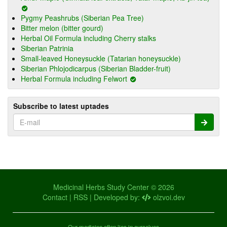
Pygmy Peashrubs (Siberian Pea Tree)
Bitter melon (bitter gourd)
Herbal Oil Formula including Cherry stalks
Siberian Patrinia
Small-leaved Honeysuckle (Tatarian honeysuckle)
Siberian Phlojodicarpus (Siberian Bladder-fruit)
Herbal Formula including Felwort
Subscribe to latest uptades
Medicinal Herbs Study Center © 2026
Contact
|
RSS
| Developed by:
olzvoi.dev