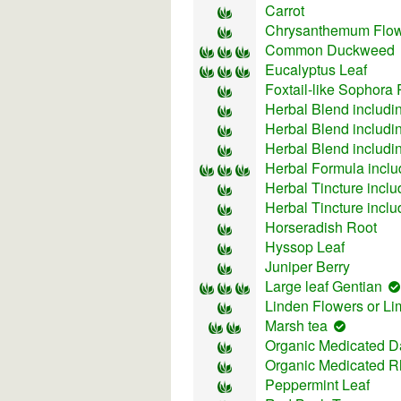
Carrot
Chrysanthemum Flo
Common Duckweed
Eucalyptus Leaf
Foxtail-like Sophora
Herbal Blend includi
Herbal Blend includin
Herbal Blend includi
Herbal Formula inclu
Herbal Tincture incl
Herbal Tincture incl
Horseradish Root
Hyssop Leaf
Juniper Berry
Large leaf Gentian
Linden Flowers or L
Marsh tea
Organic Medicated D
Organic Medicated R
Peppermint Leaf