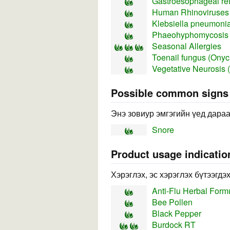
Gastroesophageal re
Human Rhinoviruses 
Klebsiella pneumonia
Phaeohyphomycosis f
Seasonal Allergies
Toenail fungus (Ony
Vegetative Neurosis 
Possible common sign
Энэ зовиур эмгэгийн үед дараа
Snore
Product usage indicatio
Хэрэглэх, эс хэрэглэх бүтээгдэ
Anti-Flu Herbal Form
Bee Pollen
Black Pepper
Burdock RT