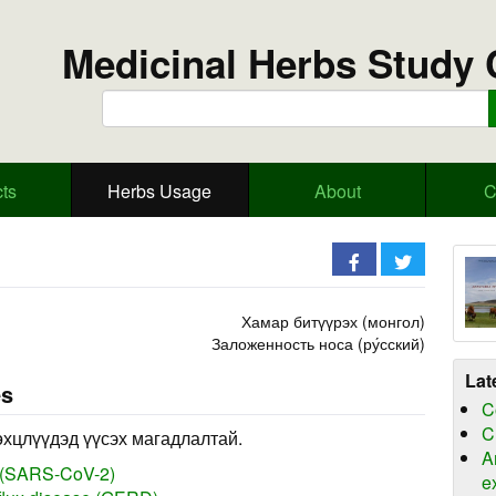
Medicinal Herbs Study 
ts
Herbs Usage
About
C
Хамар битүүрэх (монгол)
Заложенность носа (ру́сский)
Lat
es
C
C
өхцлүүдэд үүсэх магадлалтай.
A
 (SARS-CoV-2)
e