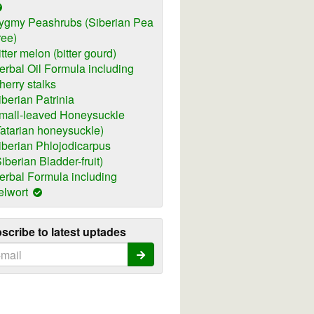
ygmy Peashrubs (Siberian Pea
ree)
itter melon (bitter gourd)
erbal Oil Formula including
herry stalks
iberian Patrinia
mall-leaved Honeysuckle
Tatarian honeysuckle)
iberian Phlojodicarpus
Siberian Bladder-fruit)
erbal Formula including
elwort
scribe to latest uptades