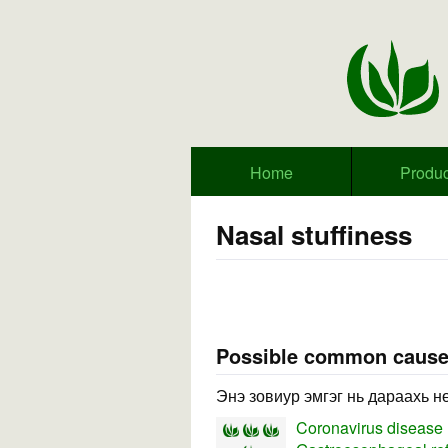
Home
Produc
Nasal stuffiness
Possible common caus
Энэ зовиур эмгэг нь дараахь н
Coronavirus disease