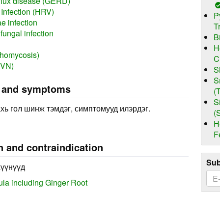
flux disease (GERD)
Infection (HRV)
P
e infection
T
ungal infection
B
H
chomycosis)
C
(VN)
S
S
s and symptoms
(
S
хь гол шинж тэмдэг, симптомууд илэрдэг.
(
H
F
n and contraindication
Sub
хүүнүүд
ula including Ginger Root