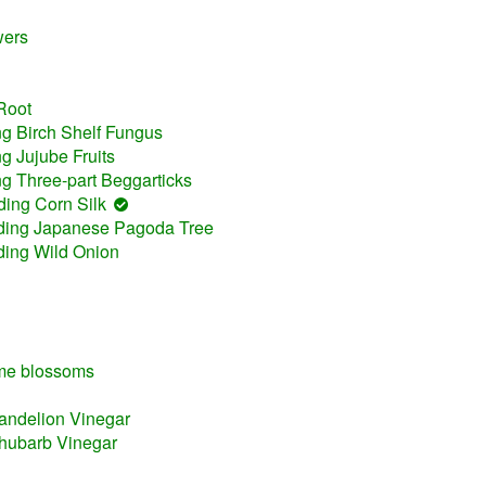
wers
 Root
ng Birch Shelf Fungus
g Jujube Fruits
ng Three-part Beggarticks
ding Corn Silk
uding Japanese Pagoda Tree
uding Wild Onion
ime blossoms
andelion Vinegar
hubarb Vinegar