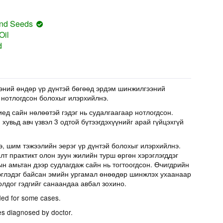
 and Seeds
Oil
d
эний өндөр үр дүнтэй бөгөөд эрдэм шинжилгээний
 нотлогдсон болохыг илэрхийлнэ.
иед сайн нөлөөтэй гэдэг нь судалгаагаар нотлогдсон.
хувьд авч үзвэл 3 одтой бүтээгдэхүүнийг арай гүйцэхгүй
э, шим тэжээлийн эерэг үр дүнтэй болохыг илэрхийлнэ.
т практикт олон зуун жилийн турш өргөн хэрэглэгддэг
н амьтан дээр судлагдаж сайн нь тогтоогдсон. Өчигдрийн
эглэдэг байсан эмийн ургамал өнөөдөр шинжлэх ухаанаар
олдог гэдгийг санаандаа авбал зохино.
ed for some cases.
es diagnosed by doctor.