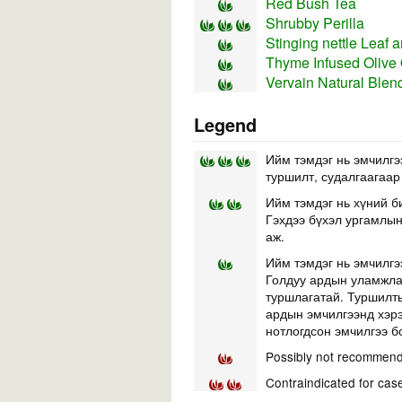
Red Bush Tea
Shrubby Perilla
Stinging nettle Leaf
Thyme Infused Olive 
Vervain Natural Blen
Legend
Ийм тэмдэг нь эмчилгэ
туршилт, судалгаагаар
Ийм тэмдэг нь хүний б
Гэхдээ бүхэл ургамлын 
аж.
Ийм тэмдэг нь эмчилгэ
Голдуу ардын уламжлал
туршлагатай. Туршилты
ардын эмчилгээнд хэр
нотлогдсон эмчилгээ б
Possibly not recommend
Contraindicated for cas