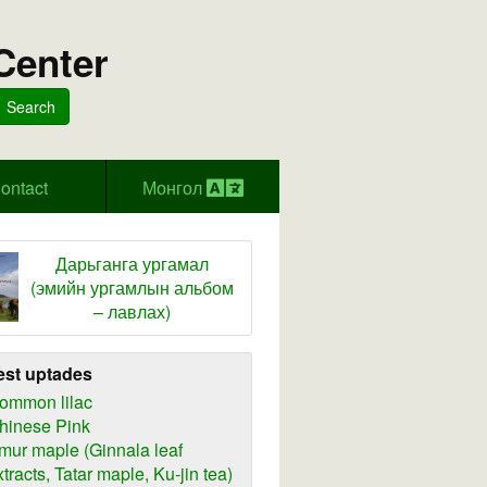
Center
Search
ontact
Монгол
Дарьганга ургамал
(эмийн ургамлын альбом
– лавлах)
est uptades
ommon lilac
hinese Pink
mur maple (Ginnala leaf
xtracts, Tatar maple, Ku-jin tea)