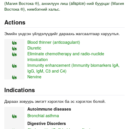
(Магия Востока ®), анхилуун лиш (allspice)-ний буурцаг (Магия
Востока ®), нимбэгний хальс.
Actions
Эмийн үндсэн үйлдэлүүдийг дараахь жагсаалтаар харуулъя.
Blood thinner (anticoagulant)
Diuretic
Eliminate chemotherapy and radio-nuclide
intoxication
Immunity enhancement (Immunity biomarkers IgA,
IgG, IgM, C3 and C4)
Nervine
Indications
Дараах зовуурь эмгэгт хэрэглэх ба эс хэрэглэх болой.
Autoimmune diseases
Bronchial asthma
Digestive Disorders