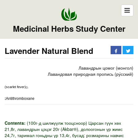
Medicinal Herbs Study Center
Lavender Natural Blend
Лавандрын цомог (монгол)
Лавандовая природная пропись (ру́сский)
(scarlet fever)
.
(
)
:
Antithromboxane
Contents:
(100г-д шилжүүлж тооцсноор) Царсан гүүн хөх
21,8г, лавандрын цэцэг 20г (Akbar®), долоогонын үр жимс
24,7г, таримал гоньдны үр 13,4г, бусад: розмарины навчис