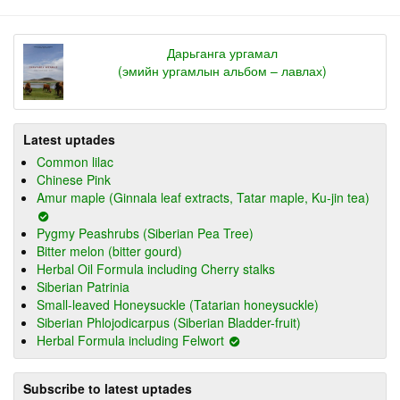
Дарьганга ургамал
(эмийн ургамлын альбом – лавлах)
Latest uptades
Common lilac
Chinese Pink
Amur maple (Ginnala leaf extracts, Tatar maple, Ku-jin tea)
Pygmy Peashrubs (Siberian Pea Tree)
Bitter melon (bitter gourd)
Herbal Oil Formula including Cherry stalks
Siberian Patrinia
Small-leaved Honeysuckle (Tatarian honeysuckle)
Siberian Phlojodicarpus (Siberian Bladder-fruit)
Herbal Formula including Felwort
Subscribe to latest uptades