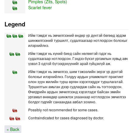
Pimples (Zits, Spots)
Scarlet fever
Legend
Ийм тэмдэг нь эмчилгээний өндөр үр дүнтэй бөгөөд эрдэм
шинжилгээний туршилт, судалгаагаар нотлогдсон болохыг
илэрхийлнэ.
Ийм тэмдэг нь хүний биед сайн нөлөөтэй гэдэг нь
судалгаагаар нотлогдсон. Гэхдээ бүхэл ургамлын хувьд авч
үзвэл 3 одтой бүтээгдэхүүнийг арай гүйцэхгүй аж.
Ийм тэмдэг нь эмчилгээ, шим тэжээлийн эерэг үр дүнтэй
болохыг илэрхийлнэ. Голдуу ардын уламжлалт практикт
олон зуун жилийн турш өргөн хэрэглэгддэг туршлагатай.
Туршилтын амьтан дээр судлагдаж сайн нь тогтоогдсон.
Өчигдрийн ардын эмчилгээнд хэрэглэдэг байсан эмийн
ургамал өнөөдөр шинжлэх ухаанаар нотлогдсон эмчилгээ
болдог гэдгийг санаандаа авбал зохино.
Possibly not recommended for some cases.
Contraindicated for cases diagnosed by doctor.
« Back