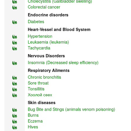
Cholecystitis (Gallbladder swelling)
Colorectal cancer
Endocrine disorders
Diabetes
Heart-Vessel and Blood System
Hypertension
Leukaemia (leukemia)
Tachycardia
Nervous Disorders
Insomnia (Decreased sleep efficiency)
Respiratory Ailments
Chronic bronchitis
Sore throat
Tonsillitis
Хоолой сөөх
Skin diseases
Bug Bite and Stings (animals venom poisoning)
Burns
Eczema
Hives